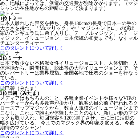
め、地域によっては、派遣の交通費が別途かかります。（マジ
シャンの在住地からの距離によって決まります）
1位
トミー
日本人離れした容姿を持ち、身長180cmの長身で日本一の手の
大きさを持つ。「Mr.マリック」や「マジシャンセロ」の演出
家のアンギュラ氏に弟子入りし、テーブルマジック、ステージ
マジック、イリュージョン、日本伝統の和妻までもこなすマル
チエンターティナー
このタレントについて詳しく
2位
ミーナ
日本で数少ない本格派女性イリュージョニスト。人体切断、人
体浮揚から、瞬間移動、脱出等の大型イリュージョンまで、そ
のレパートリーは業界屈指。全国各地で圧巻のショーを行なっ
ている。
このタレントについて詳しく
3位
巳碧（みたま）
メディアはもちろんのこと、各種企業イベントや様々なVIPの
パーティーからも多数声が掛かり、観客の目の前で行われるク
ロースアップマジックから、数百人規模のイリュージョンまで
こなし、これまで誰もが体験したことのない、新しい形のマジ
ックも取り入れ、毎回観客を120%魅了させ、日に日に活動の
幅を広げている。 今までのマジック界の印象を変える、今後
期待のマジシャン!
このタレントについて詳しく