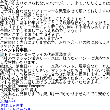
予算があまりかけられないのですが、、、来ていただくことは
可能ですか？
ご予算に合わせたパフォーマーを派遣させて頂いておりますの
で、まずはご相談ください
経験のあるマジシャンを派遣してもらえますか？
弊社では、基本10年以上プロとして現場経験がある方を派遣し
ておりますが、ご予算により若手がお伺いする場合もあります
全国どこでも出張してもらえるのでしょうか？
全国どこでも出張させて頂きます。
こちらで用意する物はありますか？
ご依頼頂く内容によりますので、お打ち合わせの際にお伝えさ
せて頂きます。
イベント幹事様へ
当社のマジシャン派遣サービスは、様々なイベントに適応でき
る柔軟性があります。
結婚式、誕生日パーティー、企業イベント、展示会など、どん
な場所でもお任せください。マジシャンたちは一流ぞろいで実
績があり、お客様のニーズに合わせた演出を提供します。ご興
味のある方は是非一度お気軽にご連絡ください。あなたのイベ
ントを圧倒的に盛り上げるご提案をさせていただきます。
株式会社Tommy Enterprize
代表取締役
冨澤 貴明
ご提案とお見積りまでは費用は一切かかりませんのでご安心く
ださい。
お問合せ
選ばれる理由
タレントジャンル