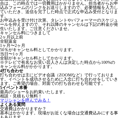
合は、この時点では一切費用はかかりません。担当者からお申
込みフォームのリンクをお送りしますので、必要情報を入力し
ていただき、送信を完了した時点で正式な申込み受付となりま
す。
お申込みを受け付け次第、タレントやパフォーマーのスケジュ
ールを抑えますので、それ以降のキャンセルは下記の料金が発
生いたします。ご注意くださいませ。
キャンセル料につきまして
2ヶ月以上前
全額返金
1ヶ月〜2ヶ月
50％がキャンセル料としてかかります。
当日〜1ヶ月
全額がキャンセル料としてかかります。
※テレビで有名なお笑い芸人さんは決定した時点から100%の
キャンセル料がかかります。
4
打ち合わせ
打ち合わせは主にビデオ会議（ZOOMなど）で行っておりま
す。イベントを成功させるために入念に打ち合わせをしていき
ます。ご希望の場合、対面での打ち合わせも可能です。
5
イベント本番
最高のショーをお約束いたします。
相談・見積もり無料！
マジシャンを呼んでみる！
よくある質問
交通費はかかりますか？
基本はかかります。現場がお近くな場合は交通費込みにする事
もあります。