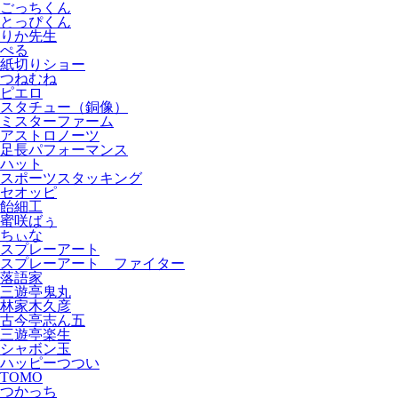
ごっちくん
とっぴくん
りか先生
ぺる
紙切りショー
つねむね
ピエロ
スタチュー（銅像）
ミスターファーム
アストロノーツ
足長パフォーマンス
ハット
スポーツスタッキング
セオッピ
飴細工
蜜咲ばぅ
ちぃな
スプレーアート
スプレーアート ファイター
落語家
三遊亭鬼丸
林家木久彦
古今亭志ん五
三遊亭楽生
シャボン玉
ハッピーつつい
TOMO
つかっち