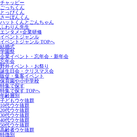
チャッピー
ごっちくん
とっぴくん
さーぼんくん
ハットくんとごんちゃん
ふわりん先生
エンタメ×企業研修
イベントジャンル
イベントジャンル TOPへ
結婚式
学園祭
企業イベント・忘年会・新年会
忘年会
野外イベント・お祭り
誕生日会・クリスマス会
販促・集客イベント
保育園や小中学校
特集で探す
特集で探す TOPへ
年齢層別
子どもウケ抜群
10代ウケ抜群
20代ウケ抜群
30代ウケ抜群
40代ウケ抜群
50代ウケ抜群
高齢者ウケ抜群
特徴別