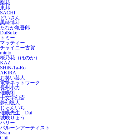
梨花
東邦
SACHI
どいさん
黒崎博斗
たなか亀吾郎
DaiSuke
トミー
マッティー
チャイニー古賀
minto
桜乃花（ほのか）
KAZ
SHiN-Ta-Ro
AKIRA
お笑い芸人
電撃ネットワーク
長州小力
催眠術
十文字幻斎
夢幻颯人
じゅんいち
催眠先生 Dai
城咲りょう
ハリー
バルーンアーティスト
Syan
Chii