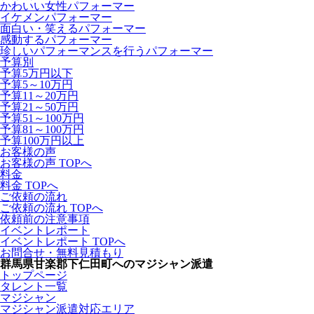
かわいい女性パフォーマー
イケメンパフォーマー
面白い・笑えるパフォーマー
感動するパフォーマー
珍しいパフォーマンスを行うパフォーマー
予算別
予算5万円以下
予算5～10万円
予算11～20万円
予算21～50万円
予算51～100万円
予算81～100万円
予算100万円以上
お客様の声
お客様の声 TOPへ
料金
料金 TOPへ
ご依頼の流れ
ご依頼の流れ TOPへ
依頼前の注意事項
イベントレポート
イベントレポート TOPへ
お問合せ・無料見積もり
群馬県甘楽郡下仁田町へのマジシャン派遣
トップページ
タレント一覧
マジシャン
マジシャン派遣対応エリア