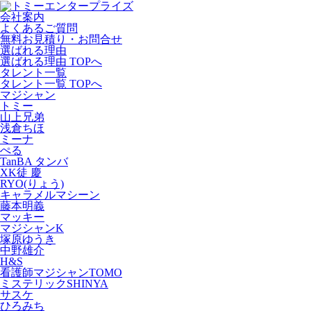
会社案内
よくあるご質問
無料お見積り・お問合せ
選ばれる理由
選ばれる理由 TOPへ
タレント一覧
タレント一覧 TOPへ
マジシャン
トミー
山上兄弟
浅倉ちほ
ミーナ
ぺる
TanBA タンバ
XK徒 慶
RYO(りょう)
キャラメルマシーン
藤本明義
マッキー
マジシャンK
塚原ゆうき
中野雄介
H&S
看護師マジシャンTOMO
ミステリックSHINYA
サスケ
ひろみち