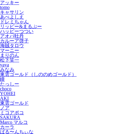
アッキー
tomo
キャサリン
あべよしえ
ドレミちゃん
リッピー&まるぷー
ハッピーつつい
アオバ牡丹
カルーア啓子
海賊タロウ
マーニー
まりのん
松下笑一
yaya
みなみ
東雲ゴールド（しののめゴールド）
瞳
たっしー
choco
YOHEI
AKI
東雲ゴールド
ノア
ミコアポコ
SAKURA
Marco マルコ
カーラ
ばる〜んちぃな