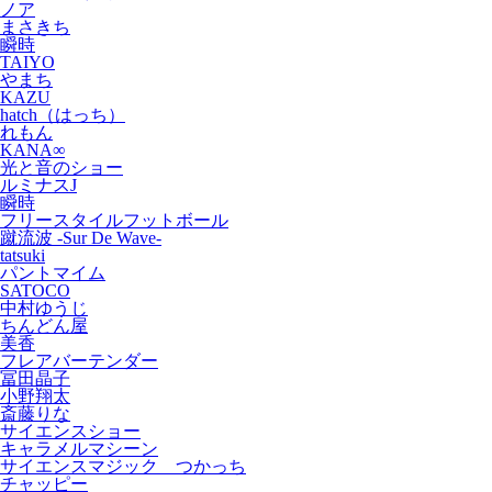
ノア
まさきち
瞬時
TAIYO
やまち
KAZU
hatch（はっち）
れもん
KANA∞
光と音のショー
ルミナスJ
瞬時
フリースタイルフットボール
蹴流波 -Sur De Wave-
tatsuki
パントマイム
SATOCO
中村ゆうじ
ちんどん屋
美香
フレアバーテンダー
冨田晶子
小野翔太
斎藤りな
サイエンスショー
キャラメルマシーン
サイエンスマジック つかっち
チャッピー