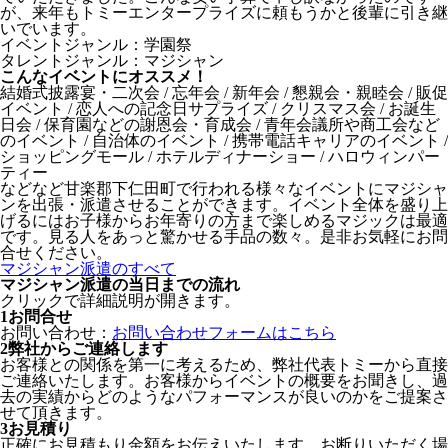
が、来年もトミーエンタープライズに頼もうかと後輩に引き継
いでいます。
イベントジャンル：学園祭
タレントジャンル：マジシャン
こんなイベントにオススメ！
結婚式披露宴・二次会 / 忘年会 / 新年会 / 懇親会・親睦会 / 販促
イベント / 恋人への記念日サプライズ / クリスマス会 / お誕生
日会 / 保育園などの謝恩会・育成会 / 青年会議所や商工会など
のイベント / 自治体のイベント / 携帯電話キャリアのイベント /
ショッピングモール / ホテルディナーショー / ハロウィンパー
ティー
などなど甘楽郡下仁田町で行われる様々なイベントにマジシャ
ンを出張・派遣させることができます。イベント全体を盛り上
げるにはお子様からお年寄りの方まで楽しめるマジックは最適
です。見る人をあっと驚かせる手品の数々。是非お気軽にお問
合せください。
マジシャン派遣のすべて
マジシャン派遣の当日までの流れ
クリックで詳細説明が開きます。
1
お問合せ
お問い合わせ：
お問い合わせフォームはこちら
2
弊社からご連絡します
お客様との関係を第一に考えるため、弊社代表トミーから直接
ご連絡いたします。お客様からイベントの概要をお聞きし、過
去の実績からどのようなパフォーマンスが良いのかをご提案さ
せて頂きます。
3
お見積り
正確にお見積もり金額をお伝えいたします。お断りいただく場