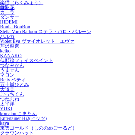
楽猫（らくみょう）
舞彩花
カーラ
ダンサー
HIDEMI
Bonita BonBon
Stella Varo Balloon ステラ・バロ・バルーン
ハルカ
Violet Eva ヴァイオレット エヴァ
芹沢梨奈
keiko
KANAKO
似顔絵フェイスペイント
つなみかん
うません
マロン
Betty ベティ
五十嵐ひとみ
大道芸
ごっちくん
つねむね
太平洋
YUKI
komatan こまたん
Entertainer Hi2(ヒッツ)
kaya
東雲ゴールド（しののめごーるど）
クラウンハット