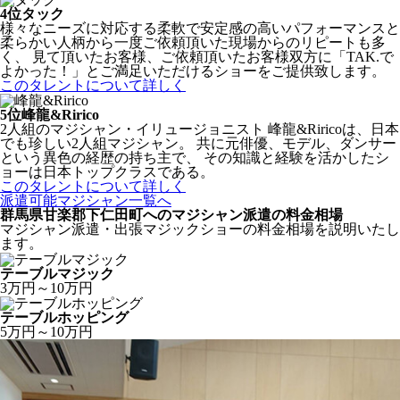
4位
タック
様々なニーズに対応する柔軟で安定感の高いパフォーマンスと
柔らかい人柄から一度ご依頼頂いた現場からのリピートも多
く、 見て頂いたお客様、ご依頼頂いたお客様双方に「TAK.で
よかった！」とご満足いただけるショーをご提供致します。
このタレントについて詳しく
5位
峰龍&Ririco
2人組のマジシャン・イリュージョニスト 峰龍&Riricoは、日本
でも珍しい2人組マジシャン。 共に元俳優、モデル、ダンサー
という異色の経歴の持ち主で、 その知識と経験を活かしたシ
ョーは日本トップクラスである。
このタレントについて詳しく
派遣可能マジシャン一覧へ
群馬県甘楽郡下仁田町へのマジシャン派遣の料金相場
マジシャン派遣・出張マジックショーの料金相場を説明いたし
ます。
テーブルマジック
3万円～10万円
テーブルホッピング
5万円～10万円