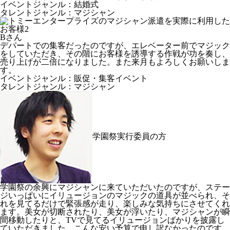
イベントジャンル：結婚式
タレントジャンル：マジシャン
Bさん
デパートでの集客だったのですが、エレベーター前でマジック
をしていただき、その階にお客様を誘導する作戦が功を奏し、
売り上げが二倍になりました。また来月もよろしくお願いしま
す。
イベントジャンル：販促・集客イベント
タレントジャンル：マジシャン
学園祭実行委員の方
学園祭の余興にマジシャンに来ていただいたのですが、ステー
ジいっぱいにイリュージョンのマジックの道具が並べられ、そ
れを見てるだけで緊張感が走り、楽しみな気持ちにさせてくれ
ます。美女が切断されたり、美女が浮いたり、マジシャンが瞬
間移動したりと、TVで見てるイリュージョンばかりを披露し
ていただきました。こんな安い予算で申し訳なかったのです