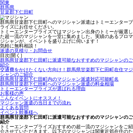
関東
群馬県
甘楽郡下仁田町
群馬県甘楽郡下仁田町へのマジシャン派遣はトミーエンタープ
ライズにお任せください。
トミーエンタープライズでは
マジシャン出身のトミーが厳選し
た超一流のマジシャンを一堂に集めました。
実績のあるプロマ
ジシャンが、イベントを盛り上げに伺います！
気軽に無料相談！
派遣の見積り・お問合せ
目次[
開く
]
群馬県甘楽郡下仁田町に派遣可能なおすすめのマジシャンのご
紹介
交通費をかけたくない方向け！群馬県甘楽郡下仁田町在住マジ
シャンのご紹介
群馬県甘楽郡下仁田町内のマジシャン派遣対応可能町名
群馬県甘楽郡下仁田町へのマジシャン派遣の料金相場
トミーエンタープライズが選ばれる理由
お客様の声
こんなイベントにオススメ！
マジシャン派遣の当日までの流れ
よくある質問
イベント幹事様へ
群馬県甘楽郡下仁田町に派遣可能なおすすめのマジシャンのご
紹介
トミーエンタープライズおすすめの超一流のマジシャンをご紹
介させていただきます。以下のマジシャンは関東近郊在住のた