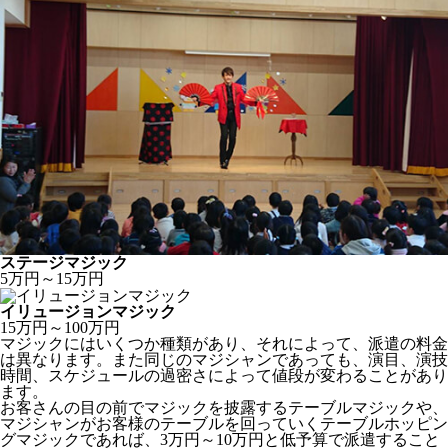
ステージマジック
5万円～15万円
イリュージョンマジック
15万円～100万円
マジックにはいくつか種類があり、それによって、派遣の料金
は異なります。また同じのマジシャンであっても、
演目、演技
時間、スケジュールの過密さ
によって値段が変わることがあり
ます。
お客さんの目の前でマジックを披露するテーブルマジックや、
マジシャンがお客様のテーブルを回っていくテーブルホッピン
グマジックであれば、
3万円～10万円
と低予算で派遣すること