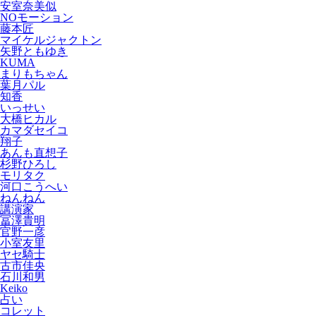
安室奈美似
NOモーション
藤本匠
マイケルジャクトン
矢野ともゆき
KUMA
まりもちゃん
葉月パル
知香
いっせい
大橋ヒカル
カマダセイコ
翔子
あんも直想子
杉野ひろし
モリタク
河口こうへい
ねんねん
講演家
冨澤貴明
官野一彦
小室友里
ヤセ騎士
古市佳央
石川和男
Keiko
占い
コレット