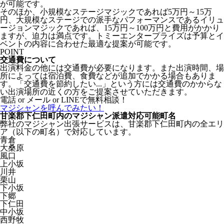
が可能です。
そのほか、小規模なステージマジックであれば5万円～15万
円、大規模なステージでの派手なパフォーマンスであるイリュ
ージョンマジックであれば、
15万円～100万円
と費用がかかり
ますが、迫力は満点です。トミーエンタープライズは予算とイ
ベントの内容に合わせた最適な提案が可能です。
POINT
交通費について
出演料金の他には交通費が必要になります。また出演時間、場
所によっては宿泊費、食費などが追加でかかる場合もありま
す。「交通費を節約したい...」という方には交通費のかからな
い出演場所の近くの方をご提案させていただきます。
電話 or メール or LINEで無料相談！
マジシャンを呼んでみたい！
甘楽郡下仁田町内のマジシャン派遣対応可能町名
弊社のマジシャン出張サービスは、甘楽郡下仁田町内の全エリ
ア（以下の町名）で対応しています。
青倉
大桑原
風口
上小坂
川井
栗山
下小坂
下郷
下仁田
中小坂
西野牧