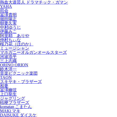
熱血大道芸人 ドラマチック・ガマン
YAHA
司会
冨澤貴明
堀田陽正
朝妻久実
中村ゆうじ
伊藤みこ
阿里耶 ありや
仲村ちぃな
桜乃花（ほのか）
ミュージシャン
マホガニーオルガンオールスターズ
河波浩平
三上志織
ORINO ORION
鈴木洋一
音楽ピクニック楽団
TAON
スキヤキ・ブラザーズ
和妻
冨澤幽弦
上口龍生
ジャグリング
桔梗ブラザーズ
komatan こまたん
MAKi マキ
DAISUKE ダイスケ