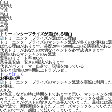
白山
東野牧
平原
馬山
南野牧
宮室
本宿
吉崎
トミーエンタープライズが選ばれる理由
トミーエンタープライズのマジシャン派遣が多くのお客様に選
ばれる理由があります。芸歴20年 / 5000以上の公演実績がある
代表トミーがあなたの大切なイベントを必ず成功させます！
実績のあるマジシャンのみ派遣！
驚異のリピート率 89.5%
業界最安値！安さの秘訣があります
代表がパフォーマー出身で、現場を知っている
安心と信頼の20年間以上トラブルゼロ！
もっと詳しく
お客様の声
Aさん
お色直しなどの時に時間をもてあますと思い、マジシャンを頼
みました。各テーブルを回って、目の前でマジックを披露して
くれたことがゲストの皆さん本当喜んでいました、最後には高
砂付近で、新郎新婦を交えたプロポーズマジックをしていただ
いたのですが、感動して泣いてしまいました。