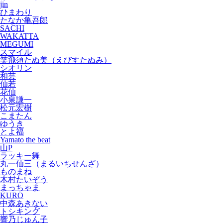
jin
ひまわり
たなか亀吾郎
SACHI
WAKATTA
MEGUMI
スマイル
笑飛須たぬ美（えびすたぬみ）
シオリン
和芸
仙若
花仙
小泉謙一
松元宏樹
こまたん
ゆうき
とよ福
Yamato the beat
山P
ラッキー舞
丸一仙三（まるいちせんざ）
ものまね
木村たいぞう
まっちゃま
KURO
中森あきない
トシキング
響乃じゅん子