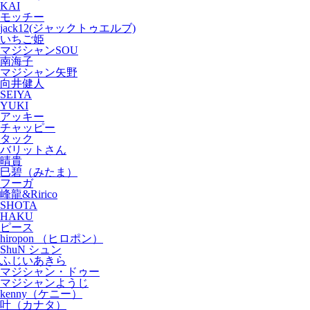
KAI
モッチー
jack12(ジャックトゥエルブ)
いちご姫
マジシャンSOU
南海子
マジシャン矢野
向井健人
SEIYA
YUKI
アッキー
チャッピー
タック
バリットさん
晴貴
巳碧（みたま）
フーガ
峰龍&Ririco
SHOTA
HAKU
ピース
hiropon （ヒロポン）
ShuN シュン
ふじいあきら
マジシャン・ドゥー
マジシャンようじ
kenny（ケニー）
叶（カナタ）