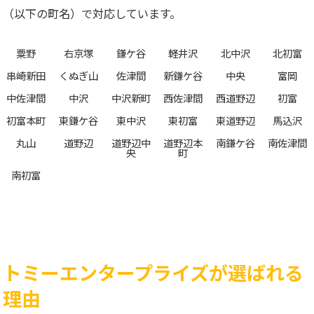
（以下の町名）で対応しています。
粟野
右京塚
鎌ケ谷
軽井沢
北中沢
北初富
串崎新田
くぬぎ山
佐津間
新鎌ケ谷
中央
富岡
中佐津間
中沢
中沢新町
西佐津間
西道野辺
初富
初富本町
東鎌ケ谷
東中沢
東初富
東道野辺
馬込沢
丸山
道野辺
道野辺中
道野辺本
南鎌ケ谷
南佐津間
央
町
南初富
トミーエンタープライズが選ばれる
理由