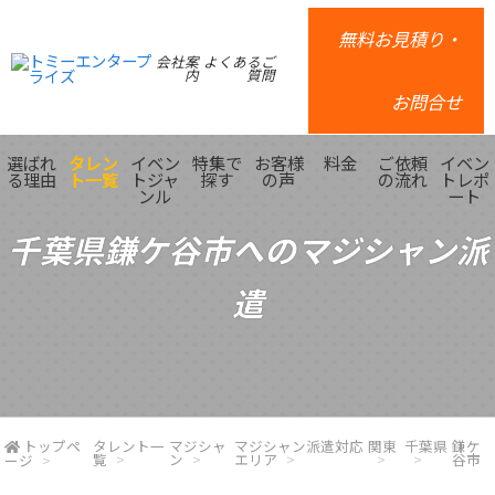
無料お見積り・
会社案
よくあるご
内
質問
お問合せ
選ばれ
タレン
イベン
特集で
お客様
料金
ご依頼
イベン
る理由
ト一覧
トジャ
探す
の声
の流れ
トレポ
ンル
ート
千葉県鎌ケ谷市へのマジシャン派
遣
トップペ
タレント一
マジシャ
マジシャン派遣対応
関東
千葉県
鎌ケ
覧
ン
エリア
谷市
ージ