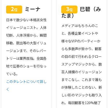
2
ミーナ
3
巳碧（み
位
位
たま）
日本で数少ない本格派女性
メディアはもちろんのこ
イリュージョニスト。人体
と、各種企業イベントや
切断、人体浮揚から、瞬間
様々なVIPのパーティーか
移動、脱出等の大型イリュ
らも多数声が掛かり、観客
ージョンまで、そのレパー
の目の前で行われるクロー
トリーは業界屈指。全国各
スアップマジックから、数
地で圧巻のショーを行なっ
百人規模のイリュージョン
ている。
までこなし、これまで誰も
このタレントについて詳し
が体験したことのない、新
く
しい形のマジックも取り入
れ、毎回観客を120%魅了