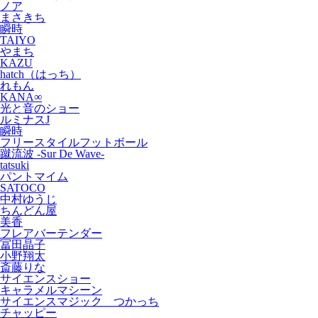
ノア
まさきち
瞬時
TAIYO
やまち
KAZU
hatch（はっち）
れもん
KANA∞
光と音のショー
ルミナスJ
瞬時
フリースタイルフットボール
蹴流波 -Sur De Wave-
tatsuki
パントマイム
SATOCO
中村ゆうじ
ちんどん屋
美香
フレアバーテンダー
冨田晶子
小野翔太
斎藤りな
サイエンスショー
キャラメルマシーン
サイエンスマジック つかっち
チャッピー