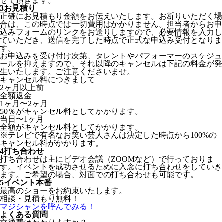
せて頂きます。
3
お見積り
正確にお見積もり金額をお伝えいたします。お断りいただく場
合は、この時点では一切費用はかかりません。担当者からお申
込みフォームのリンクをお送りしますので、必要情報を入力し
ていただき、送信を完了した時点で正式な申込み受付となりま
す。
お申込みを受け付け次第、タレントやパフォーマーのスケジュ
ールを抑えますので、それ以降のキャンセルは下記の料金が発
生いたします。ご注意くださいませ。
キャンセル料につきまして
2ヶ月以上前
全額返金
1ヶ月〜2ヶ月
50％がキャンセル料としてかかります。
当日〜1ヶ月
全額がキャンセル料としてかかります。
※テレビで有名なお笑い芸人さんは決定した時点から100%の
キャンセル料がかかります。
4
打ち合わせ
打ち合わせは主にビデオ会議（ZOOMなど）で行っておりま
す。イベントを成功させるために入念に打ち合わせをしていき
ます。ご希望の場合、対面での打ち合わせも可能です。
5
イベント本番
最高のショーをお約束いたします。
相談・見積もり無料！
マジシャンを呼んでみる！
よくある質問