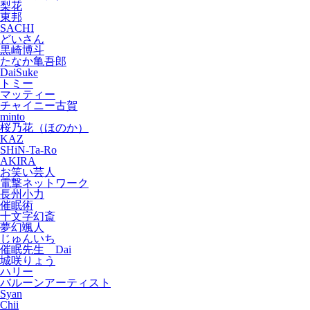
梨花
東邦
SACHI
どいさん
黒崎博斗
たなか亀吾郎
DaiSuke
トミー
マッティー
チャイニー古賀
minto
桜乃花（ほのか）
KAZ
SHiN-Ta-Ro
AKIRA
お笑い芸人
電撃ネットワーク
長州小力
催眠術
十文字幻斎
夢幻颯人
じゅんいち
催眠先生 Dai
城咲りょう
ハリー
バルーンアーティスト
Syan
Chii