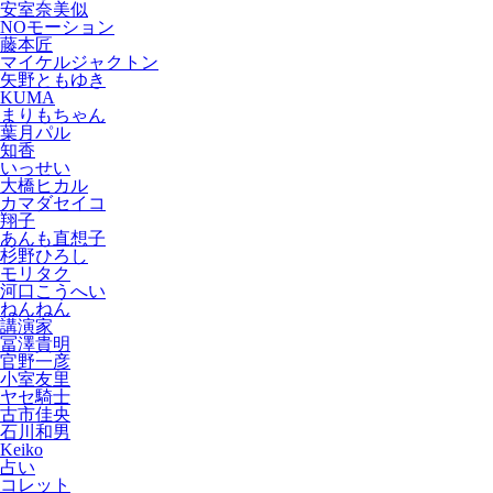
安室奈美似
NOモーション
藤本匠
マイケルジャクトン
矢野ともゆき
KUMA
まりもちゃん
葉月パル
知香
いっせい
大橋ヒカル
カマダセイコ
翔子
あんも直想子
杉野ひろし
モリタク
河口こうへい
ねんねん
講演家
冨澤貴明
官野一彦
小室友里
ヤセ騎士
古市佳央
石川和男
Keiko
占い
コレット