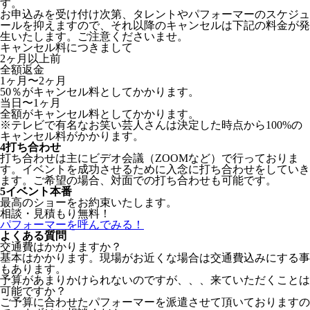
す。
お申込みを受け付け次第、タレントやパフォーマーのスケジュ
ールを抑えますので、それ以降のキャンセルは下記の料金が発
生いたします。ご注意くださいませ。
キャンセル料につきまして
2ヶ月以上前
全額返金
1ヶ月〜2ヶ月
50％がキャンセル料としてかかります。
当日〜1ヶ月
全額がキャンセル料としてかかります。
※テレビで有名なお笑い芸人さんは決定した時点から100%の
キャンセル料がかかります。
4
打ち合わせ
打ち合わせは主にビデオ会議（ZOOMなど）で行っておりま
す。イベントを成功させるために入念に打ち合わせをしていき
ます。ご希望の場合、対面での打ち合わせも可能です。
5
イベント本番
最高のショーをお約束いたします。
相談・見積もり無料！
パフォーマーを呼んでみる！
よくある質問
交通費はかかりますか？
基本はかかります。現場がお近くな場合は交通費込みにする事
もあります。
予算があまりかけられないのですが、、、来ていただくことは
可能ですか？
ご予算に合わせたパフォーマーを派遣させて頂いておりますの