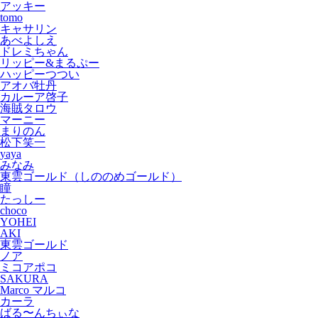
アッキー
tomo
キャサリン
あべよしえ
ドレミちゃん
リッピー&まるぷー
ハッピーつつい
アオバ牡丹
カルーア啓子
海賊タロウ
マーニー
まりのん
松下笑一
yaya
みなみ
東雲ゴールド（しののめゴールド）
瞳
たっしー
choco
YOHEI
AKI
東雲ゴールド
ノア
ミコアポコ
SAKURA
Marco マルコ
カーラ
ばる〜んちぃな