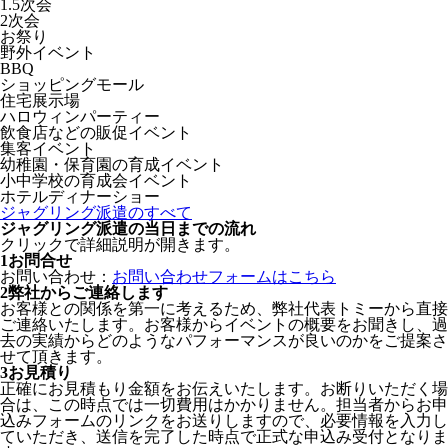
1.5次会
2次会
お祭り
野外イベント
BBQ
ショッピングモール
住宅展示場
ハロウィンパーティー
飲食店などの販促イベント
集客イベント
幼稚園・保育園の育成イベント
小中学校の育成会イベント
ホテルディナーショー
ジャグリング派遣のすべて
ジャグリング派遣の当日までの流れ
クリックで詳細説明が開きます。
1
お問合せ
お問い合わせ：
お問い合わせフォームはこちら
2
弊社からご連絡します
お客様との関係を第一に考えるため、弊社代表トミーから直接
ご連絡いたします。お客様からイベントの概要をお聞きし、過
去の実績からどのようなパフォーマンスが良いのかをご提案さ
せて頂きます。
3
お見積り
正確にお見積もり金額をお伝えいたします。お断りいただく場
合は、この時点では一切費用はかかりません。担当者からお申
込みフォームのリンクをお送りしますので、必要情報を入力し
ていただき、送信を完了した時点で正式な申込み受付となりま