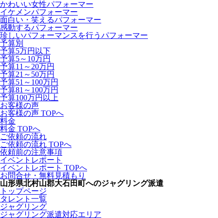
かわいい女性パフォーマー
イケメンパフォーマー
面白い・笑えるパフォーマー
感動するパフォーマー
珍しいパフォーマンスを行うパフォーマー
予算別
予算5万円以下
予算5～10万円
予算11～20万円
予算21～50万円
予算51～100万円
予算81～100万円
予算100万円以上
お客様の声
お客様の声 TOPへ
料金
料金 TOPへ
ご依頼の流れ
ご依頼の流れ TOPへ
依頼前の注意事項
イベントレポート
イベントレポート TOPへ
お問合せ・無料見積もり
山形県北村山郡大石田町へのジャグリング派遣
トップページ
タレント一覧
ジャグリング
ジャグリング派遣対応エリア