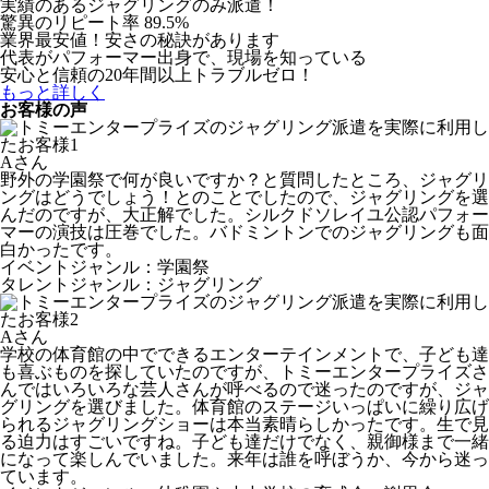
実績のあるジャグリングのみ派遣！
驚異のリピート率 89.5%
業界最安値！安さの秘訣があります
代表がパフォーマー出身で、現場を知っている
安心と信頼の20年間以上トラブルゼロ！
もっと詳しく
お客様の声
Aさん
野外の学園祭で何が良いですか？と質問したところ、ジャグリ
ングはどうでしょう！とのことでしたので、ジャグリングを選
んだのですが、大正解でした。シルクドソレイユ公認パフォー
マーの演技は圧巻でした。バドミントンでのジャグリングも面
白かったです。
イベントジャンル：学園祭
タレントジャンル：ジャグリング
Aさん
学校の体育館の中でできるエンターテインメントで、子ども達
も喜ぶものを探していたのですが、トミーエンタープライズさ
んではいろいろな芸人さんが呼べるので迷ったのですが、ジャ
グリングを選びました。体育館のステージいっぱいに繰り広げ
られるジャグリングショーは本当素晴らしかったです。生で見
る迫力はすごいですね。子ども達だけでなく、親御様まで一緒
になって楽しんでいました。来年は誰を呼ぼうか、今から迷っ
ています。