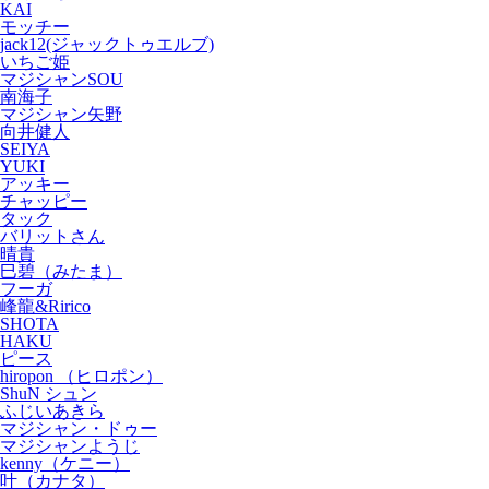
KAI
モッチー
jack12(ジャックトゥエルブ)
いちご姫
マジシャンSOU
南海子
マジシャン矢野
向井健人
SEIYA
YUKI
アッキー
チャッピー
タック
バリットさん
晴貴
巳碧（みたま）
フーガ
峰龍&Ririco
SHOTA
HAKU
ピース
hiropon （ヒロポン）
ShuN シュン
ふじいあきら
マジシャン・ドゥー
マジシャンようじ
kenny（ケニー）
叶（カナタ）