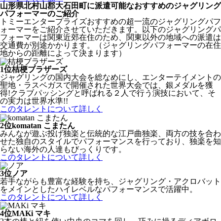
山形県北村山郡大石田町に派遣可能なおすすめのジャグリング
パフォーマーのご紹介
トミーエンタープライズおすすめの超一流のジャグリングパフ
ォーマーをご紹介させていただきます。以下のジャグリングパ
フォーマーは関東近郊在住のため、関東以外の地域への派遣は
交通費が別途かかります。（ジャグリングパフォーマーの在住
地からの距離によって決まります）
1位
桔梗ブラザーズ
ジャグリングの国内大会を総なめにし、エンターテイメントの
聖地・ラスベガスで開催された世界大会では、銀メダルを獲
得!クラブパッシングと呼ばれる２人で行う演技において、そ
の実力は世界水準!!
このタレントについて詳しく
2位
komatan こまたん
みんなが遊ぶ投げ独楽と伝統的な江戸曲独楽、両方の技を合わ
せた独自のスタイルでパフォーマンスを行っており、独楽を知
らない海外の人達もびっくりです。
このタレントについて詳しく
3位
ノア
若手ながらも豊富な経験を持ち、ジャグリング・アクロバット
をメインとしたハイレベルなパフォーマンスで活躍中。
このタレントについて詳しく
4位
MAKi マキ