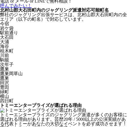
電話 or メール or LINEで無料相談！
呼んでみたい！
北村山郡大石田町内のジャグリング派遣対応可能町名
弊社のジャグリング出張サービスは、北村山郡大石田町内の全
エリア（以下の町名）で対応しています。
今宿
岩ケ袋
駅前通り
大石田
大浦
海谷
桂木町
川前
駒籠
次年子
鷹巣
鷹巣岡草山
鷹巣
田沢
豊田
緑町
横山
四日町
トミーエンタープライズが選ばれる理由
トミーエンタープライズのジャグリング派遣が多くのお客様に
選ばれる理由があります。芸歴20年 / 5000以上の公演実績があ
る代表トミーがあなたの大切なイベントを必ず成功させます！