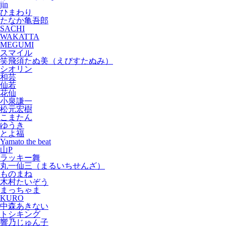
jin
ひまわり
たなか亀吾郎
SACHI
WAKATTA
MEGUMI
スマイル
笑飛須たぬ美（えびすたぬみ）
シオリン
和芸
仙若
花仙
小泉謙一
松元宏樹
こまたん
ゆうき
とよ福
Yamato the beat
山P
ラッキー舞
丸一仙三（まるいちせんざ）
ものまね
木村たいぞう
まっちゃま
KURO
中森あきない
トシキング
響乃じゅん子