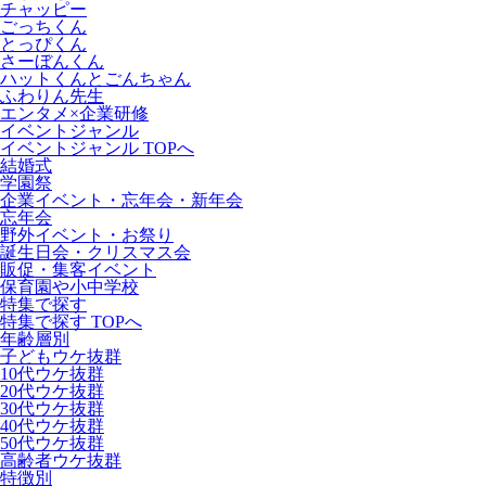
チャッピー
ごっちくん
とっぴくん
さーぼんくん
ハットくんとごんちゃん
ふわりん先生
エンタメ×企業研修
イベントジャンル
イベントジャンル TOPへ
結婚式
学園祭
企業イベント・忘年会・新年会
忘年会
野外イベント・お祭り
誕生日会・クリスマス会
販促・集客イベント
保育園や小中学校
特集で探す
特集で探す TOPへ
年齢層別
子どもウケ抜群
10代ウケ抜群
20代ウケ抜群
30代ウケ抜群
40代ウケ抜群
50代ウケ抜群
高齢者ウケ抜群
特徴別