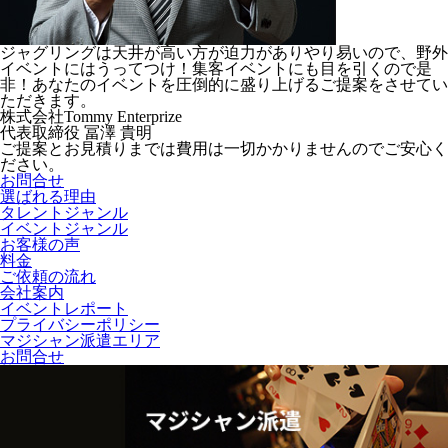
ジャグリングは天井が高い方が迫力がありやり易いので、野外
イベントにはうってつけ！集客イベントにも目を引くので是
非！あなたのイベントを圧倒的に盛り上げるご提案をさせてい
ただきます。
株式会社Tommy Enterprize
代表取締役
冨澤 貴明
ご提案とお見積りまでは費用は一切かかりませんのでご安心く
ださい。
お問合せ
選ばれる理由
タレントジャンル
イベントジャンル
お客様の声
料金
ご依頼の流れ
会社案内
イベントレポート
プライバシーポリシー
マジシャン派遣エリア
お問合せ