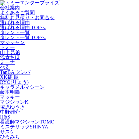
会社案内
よくあるご質問
無料お見積り・お問合せ
選ばれる理由
選ばれる理由 TOPへ
タレント一覧
タレント一覧 TOPへ
マジシャン
トミー
山上兄弟
浅倉ちほ
ミーナ
ぺる
TanBA タンバ
XK徒 慶
RYO(りょう)
キャラメルマシーン
藤本明義
マッキー
マジシャンK
塚原ゆうき
中野雄介
H&S
看護師マジシャンTOMO
ミステリックSHINYA
サスケ
ひろみち