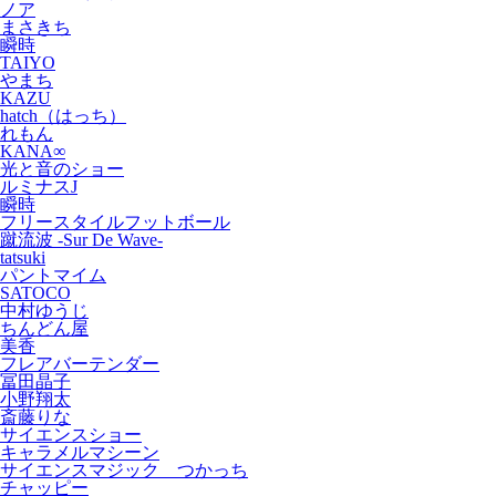
ノア
まさきち
瞬時
TAIYO
やまち
KAZU
hatch（はっち）
れもん
KANA∞
光と音のショー
ルミナスJ
瞬時
フリースタイルフットボール
蹴流波 -Sur De Wave-
tatsuki
パントマイム
SATOCO
中村ゆうじ
ちんどん屋
美香
フレアバーテンダー
冨田晶子
小野翔太
斎藤りな
サイエンスショー
キャラメルマシーン
サイエンスマジック つかっち
チャッピー