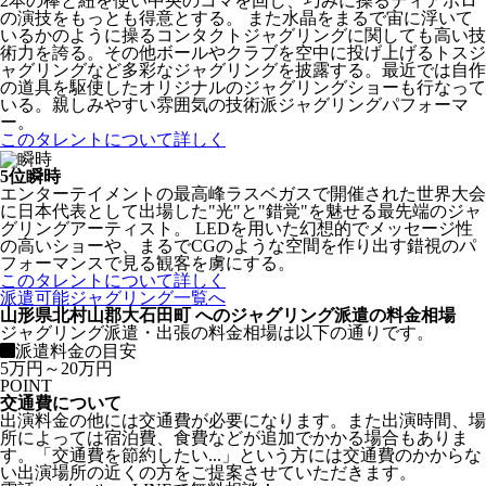
2本の棒と紐を使い中央のコマを回し、巧みに操るディアボロ
の演技をもっとも得意とする。 また水晶をまるで宙に浮いて
いるかのように操るコンタクトジャグリングに関しても高い技
術力を誇る。その他ボールやクラブを空中に投げ上げるトスジ
ャグリングなど多彩なジャグリングを披露する。最近では自作
の道具を駆使したオリジナルのジャグリングショーも行なって
いる。親しみやすい雰囲気の技術派ジャグリングパフォーマ
ー。
このタレントについて詳しく
5位
瞬時
エンターテイメントの最高峰ラスベガスで開催された世界大会
に日本代表として出場した"光"と"錯覚"を魅せる最先端のジャ
グリングアーティスト。 LEDを用いた幻想的でメッセージ性
の高いショーや、まるでCGのような空間を作り出す錯視のパ
フォーマンスで見る観客を虜にする。
このタレントについて詳しく
派遣可能ジャグリング一覧へ
山形県北村山郡大石田町 へのジャグリング派遣の料金相場
ジャグリング派遣・出張の料金相場は以下の通りです。
派遣料金の目安
5万円～20万円
POINT
交通費について
出演料金の他には交通費が必要になります。また出演時間、場
所によっては宿泊費、食費などが追加でかかる場合もありま
す。「交通費を節約したい...」という方には交通費のかからな
い出演場所の近くの方をご提案させていただきます。