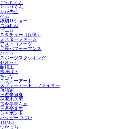
ごっちくん
とっぴくん
りか先生
ぺる
紙切りショー
つねむね
ピエロ
スタチュー（銅像）
ミスターファーム
アストロノーツ
足長パフォーマンス
ハット
スポーツスタッキング
セオッピ
飴細工
蜜咲ばぅ
ちぃな
スプレーアート
スプレーアート ファイター
落語家
三遊亭鬼丸
林家木久彦
古今亭志ん五
三遊亭楽生
シャボン玉
ハッピーつつい
TOMO
つかっち