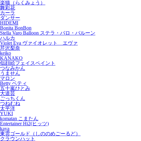
楽猫（らくみょう）
舞彩花
カーラ
ダンサー
HIDEMI
Bonita BonBon
Stella Varo Balloon ステラ・バロ・バルーン
ハルカ
Violet Eva ヴァイオレット エヴァ
芹沢梨奈
keiko
KANAKO
似顔絵フェイスペイント
つなみかん
うません
マロン
Betty ベティ
五十嵐ひとみ
大道芸
ごっちくん
つねむね
太平洋
YUKI
komatan こまたん
Entertainer Hi2(ヒッツ)
kaya
東雲ゴールド（しののめごーるど）
クラウンハット