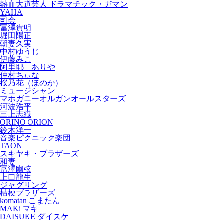
熱血大道芸人 ドラマチック・ガマン
YAHA
司会
冨澤貴明
堀田陽正
朝妻久実
中村ゆうじ
伊藤みこ
阿里耶 ありや
仲村ちぃな
桜乃花（ほのか）
ミュージシャン
マホガニーオルガンオールスターズ
河波浩平
三上志織
ORINO ORION
鈴木洋一
音楽ピクニック楽団
TAON
スキヤキ・ブラザーズ
和妻
冨澤幽弦
上口龍生
ジャグリング
桔梗ブラザーズ
komatan こまたん
MAKi マキ
DAISUKE ダイスケ