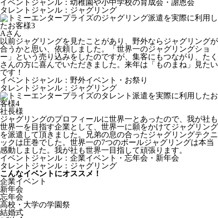
イベントジャンル：幼稚園や小中学校の育成会・謝恩会
タレントジャンル：ジャグリング
Aさん
以前ジャグリングを見たことがあり、野外ならジャグリングが
合うかと思い、依頼しました。「世界一のジャグリングショ
ー」という売り込みをしたのですが、集客にもつながり、たく
さんの方に喜んでいただきました。来年は「ものまね」見たい
です！
イベントジャンル：野外イベント・お祭り
タレントジャンル：ジャグリング
社長様
ジャグリングのプロフィールに世界一とあったので、我が社も
世界一を目指す企業として、世界一に願をかけてジャグリング
を派遣して頂きました。兄弟の息の合ったジャグリングテクニ
ックは圧巻でした。世界一の7つのボールジャグリングは本当
感動しました。我が社も世界一目指して頑張ります。
イベントジャンル：企業イベント・忘年会・新年会
タレントジャンル：ジャグリング
こんなイベントにオススメ！
企業イベント
新年会
忘年会
高校・大学の学園祭
結婚式