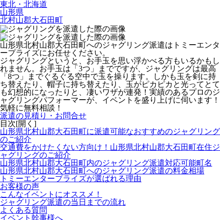
東北・北海道
山形県
北村山郡大石田町
山形県北村山郡大石田町へのジャグリング派遣はトミーエンタ
ープライズにお任せください。
ジャグリングというと、お手玉を思い浮かべる方もいるかもし
れません。お手玉は「3つ」までですが、ジャグリングは最高
「8つ」までぐるぐる空中で玉を操ります。しかも玉を剣に持
ち替えたり、帽子に持ち替えたり、玉がピカピカと光ってとて
も幻想的になったりと、凄いワザが連発！
実績のあるプロのジ
ャグリングパフォーマーが、イベントを盛り上げに伺います！
気軽に無料相談！
派遣の見積り・お問合せ
目次[
開く
]
山形県北村山郡大石田町に派遣可能なおすすめのジャグリング
のご紹介
交通費をかけたくない方向け！山形県北村山郡大石田町在住ジ
ャグリングのご紹介
山形県北村山郡大石田町内のジャグリング派遣対応可能町名
山形県北村山郡大石田町へのジャグリング派遣の料金相場
トミーエンタープライズが選ばれる理由
お客様の声
こんなイベントにオススメ！
ジャグリング派遣の当日までの流れ
よくある質問
イベント幹事様へ