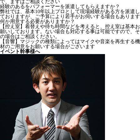
で、まずはご相談ください
経験のあるをパフォーマーを派遣してもらえますか？
弊社では、基本10年以上プロとして現場経験がある方を派遣し
ておりますが、ご予算により若手がお伺いする場合もあります
何か用意する必要がありますか？
【控え室】着替えや待ち時間などを考えると、控え室は基本お
願いしております。ない場合も対応する事は可能ですので、そ
の場合はご相談ください。
【音響】マジックの種類によってはマイクや音楽を再生する機
材のご用意をお願いする場合がございます
イベント幹事様へ