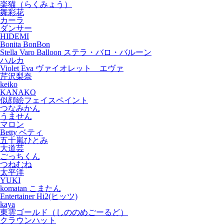
楽猫（らくみょう）
舞彩花
カーラ
ダンサー
HIDEMI
Bonita BonBon
Stella Varo Balloon ステラ・バロ・バルーン
ハルカ
Violet Eva ヴァイオレット エヴァ
芹沢梨奈
keiko
KANAKO
似顔絵フェイスペイント
つなみかん
うません
マロン
Betty ベティ
五十嵐ひとみ
大道芸
ごっちくん
つねむね
太平洋
YUKI
komatan こまたん
Entertainer Hi2(ヒッツ)
kaya
東雲ゴールド（しののめごーるど）
クラウンハット