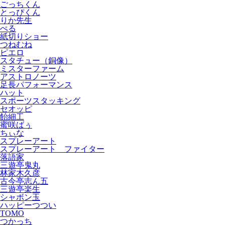
ごっちくん
とっぴくん
りか先生
ぺる
紙切りショー
つねむね
ピエロ
スタチュー（銅像）
ミスターファーム
アストロノーツ
足長パフォーマンス
ハット
スポーツスタッキング
セオッピ
飴細工
蜜咲ばぅ
ちぃな
スプレーアート
スプレーアート ファイター
落語家
三遊亭鬼丸
林家木久彦
古今亭志ん五
三遊亭楽生
シャボン玉
ハッピーつつい
TOMO
つかっち