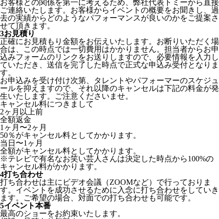
お客様との関係を第一に考えるため、弊社代表トミーから直接
ご連絡いたします。お客様からイベントの概要をお聞きし、過
去の実績からどのようなパフォーマンスが良いのかをご提案さ
せて頂きます。
3
お見積り
正確にお見積もり金額をお伝えいたします。お断りいただく場
合は、この時点では一切費用はかかりません。担当者からお申
込みフォームのリンクをお送りしますので、必要情報を入力し
ていただき、送信を完了した時点で正式な申込み受付となりま
す。
お申込みを受け付け次第、タレントやパフォーマーのスケジュ
ールを抑えますので、それ以降のキャンセルは下記の料金が発
生いたします。ご注意くださいませ。
キャンセル料につきまして
2ヶ月以上前
全額返金
1ヶ月〜2ヶ月
50％がキャンセル料としてかかります。
当日〜1ヶ月
全額がキャンセル料としてかかります。
※テレビで有名なお笑い芸人さんは決定した時点から100%の
キャンセル料がかかります。
4
打ち合わせ
打ち合わせは主にビデオ会議（ZOOMなど）で行っておりま
す。イベントを成功させるために入念に打ち合わせをしていき
ます。ご希望の場合、対面での打ち合わせも可能です。
5
イベント本番
最高のショーをお約束いたします。