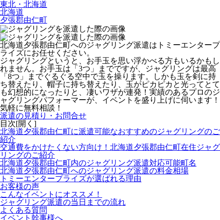
東北・北海道
北海道
夕張郡由仁町
北海道夕張郡由仁町へのジャグリング派遣はトミーエンタープ
ライズにお任せください。
ジャグリングというと、お手玉を思い浮かべる方もいるかもし
れません。お手玉は「3つ」までですが、ジャグリングは最高
「8つ」までぐるぐる空中で玉を操ります。しかも玉を剣に持
ち替えたり、帽子に持ち替えたり、玉がピカピカと光ってとて
も幻想的になったりと、凄いワザが連発！
実績のあるプロのジ
ャグリングパフォーマーが、イベントを盛り上げに伺います！
気軽に無料相談！
派遣の見積り・お問合せ
目次[
開く
]
北海道夕張郡由仁町に派遣可能なおすすめのジャグリングのご
紹介
交通費をかけたくない方向け！北海道夕張郡由仁町在住ジャグ
リングのご紹介
北海道夕張郡由仁町内のジャグリング派遣対応可能町名
北海道夕張郡由仁町へのジャグリング派遣の料金相場
トミーエンタープライズが選ばれる理由
お客様の声
こんなイベントにオススメ！
ジャグリング派遣の当日までの流れ
よくある質問
イベント幹事様へ