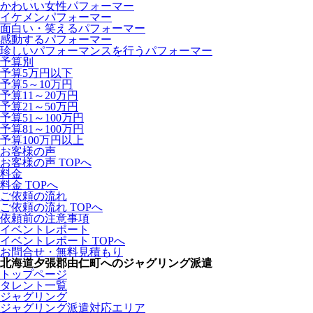
かわいい女性パフォーマー
イケメンパフォーマー
面白い・笑えるパフォーマー
感動するパフォーマー
珍しいパフォーマンスを行うパフォーマー
予算別
予算5万円以下
予算5～10万円
予算11～20万円
予算21～50万円
予算51～100万円
予算81～100万円
予算100万円以上
お客様の声
お客様の声 TOPへ
料金
料金 TOPへ
ご依頼の流れ
ご依頼の流れ TOPへ
依頼前の注意事項
イベントレポート
イベントレポート TOPへ
お問合せ・無料見積もり
北海道夕張郡由仁町へのジャグリング派遣
トップページ
タレント一覧
ジャグリング
ジャグリング派遣対応エリア