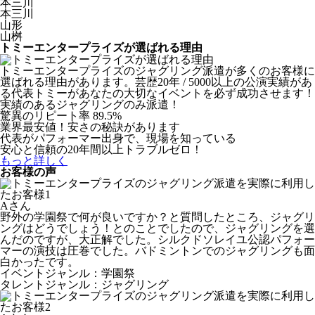
本三川
本三川
山形
山桝
トミーエンタープライズが選ばれる理由
トミーエンタープライズのジャグリング派遣が多くのお客様に
選ばれる理由があります。芸歴20年 / 5000以上の公演実績があ
る代表トミーがあなたの大切なイベントを必ず成功させます！
実績のあるジャグリングのみ派遣！
驚異のリピート率 89.5%
業界最安値！安さの秘訣があります
代表がパフォーマー出身で、現場を知っている
安心と信頼の20年間以上トラブルゼロ！
もっと詳しく
お客様の声
Aさん
野外の学園祭で何が良いですか？と質問したところ、ジャグリ
ングはどうでしょう！とのことでしたので、ジャグリングを選
んだのですが、大正解でした。シルクドソレイユ公認パフォー
マーの演技は圧巻でした。バドミントンでのジャグリングも面
白かったです。
イベントジャンル：学園祭
タレントジャンル：ジャグリング