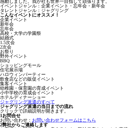
感動しました。我が社も世界一目指して頑張ります。
イベントジャンル：企業イベント・忘年会・新年会
タレントジャンル：ジャグリング
こんなイベントにオススメ！
企業イベント
新年会
忘年会
高校・大学の学園祭
結婚式
1.5次会
2次会
お祭り
野外イベント
BBQ
ショッピングモール
住宅展示場
ハロウィンパーティー
飲食店などの販促イベント
集客イベント
幼稚園・保育園の育成イベント
小中学校の育成会イベント
ホテルディナーショー
ジャグリング派遣のすべて
ジャグリング派遣の当日までの流れ
クリックで詳細説明が開きます。
1
お問合せ
お問い合わせ：
お問い合わせフォームはこちら
2
弊社からご連絡します