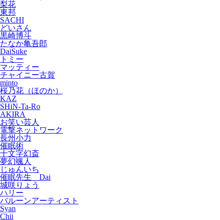
梨花
東邦
SACHI
どいさん
黒崎博斗
たなか亀吾郎
DaiSuke
トミー
マッティー
チャイニー古賀
minto
桜乃花（ほのか）
KAZ
SHiN-Ta-Ro
AKIRA
お笑い芸人
電撃ネットワーク
長州小力
催眠術
十文字幻斎
夢幻颯人
じゅんいち
催眠先生 Dai
城咲りょう
ハリー
バルーンアーティスト
Syan
Chii