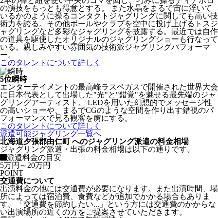
2本の棒と紐を使い中央のコマを回し、巧みに操るディアボロ
の演技をもっとも得意とする。 また水晶をまるで宙に浮いて
いるかのように操るコンタクトジャグリングに関しても高い技
術力を誇る。その他ボールやクラブを空中に投げ上げるトスジ
ャグリングなど多彩なジャグリングを披露する。最近では自作
の道具を駆使したオリジナルのジャグリングショーも行なって
いる。親しみやすい雰囲気の技術派ジャグリングパフォーマ
ー。
このタレントについて詳しく
5位
瞬時
エンターテイメントの最高峰ラスベガスで開催された世界大会
に日本代表として出場した"光"と"錯覚"を魅せる最先端のジャ
グリングアーティスト。 LEDを用いた幻想的でメッセージ性
の高いショーや、まるでCGのような空間を作り出す錯視のパ
フォーマンスで見る観客を虜にする。
このタレントについて詳しく
派遣可能ジャグリング一覧へ
北海道夕張郡由仁町 へのジャグリング派遣の料金相場
ジャグリング派遣・出張の料金相場は以下の通りです。
派遣料金の目安
5万円～20万円
POINT
交通費について
出演料金の他には交通費が必要になります。また出演時間、場
所によっては宿泊費、食費などが追加でかかる場合もありま
す。「交通費を節約したい...」という方には交通費のかからな
い出演場所の近くの方をご提案させていただきます。