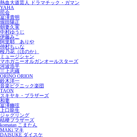
熱血大道芸人 ドラマチック・ガマン
YAHA
司会
冨澤貴明
堀田陽正
朝妻久実
中村ゆうじ
伊藤みこ
阿里耶 ありや
仲村ちぃな
桜乃花（ほのか）
ミュージシャン
マホガニーオルガンオールスターズ
河波浩平
三上志織
ORINO ORION
鈴木洋一
音楽ピクニック楽団
TAON
スキヤキ・ブラザーズ
和妻
冨澤幽弦
上口龍生
ジャグリング
桔梗ブラザーズ
komatan こまたん
MAKi マキ
DAISUKE ダイスケ