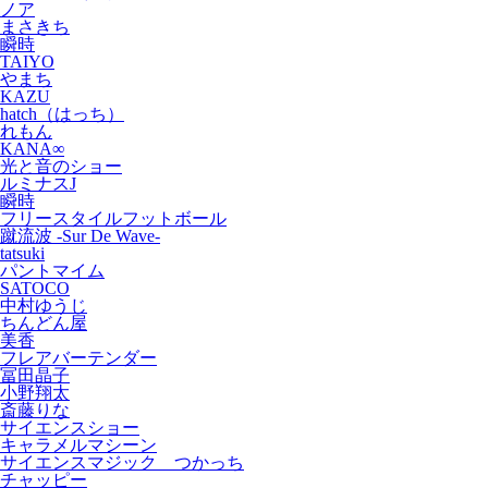
ノア
まさきち
瞬時
TAIYO
やまち
KAZU
hatch（はっち）
れもん
KANA∞
光と音のショー
ルミナスJ
瞬時
フリースタイルフットボール
蹴流波 -Sur De Wave-
tatsuki
パントマイム
SATOCO
中村ゆうじ
ちんどん屋
美香
フレアバーテンダー
冨田晶子
小野翔太
斎藤りな
サイエンスショー
キャラメルマシーン
サイエンスマジック つかっち
チャッピー