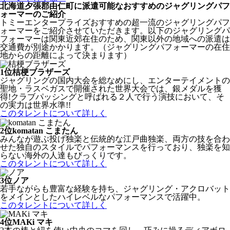
北海道夕張郡由仁町に派遣可能なおすすめのジャグリングパフ
ォーマーのご紹介
トミーエンタープライズおすすめの超一流のジャグリングパフ
ォーマーをご紹介させていただきます。以下のジャグリングパ
フォーマーは関東近郊在住のため、関東以外の地域への派遣は
交通費が別途かかります。（ジャグリングパフォーマーの在住
地からの距離によって決まります）
1位
桔梗ブラザーズ
ジャグリングの国内大会を総なめにし、エンターテイメントの
聖地・ラスベガスで開催された世界大会では、銀メダルを獲
得!クラブパッシングと呼ばれる２人で行う演技において、そ
の実力は世界水準!!
このタレントについて詳しく
2位
komatan こまたん
みんなが遊ぶ投げ独楽と伝統的な江戸曲独楽、両方の技を合わ
せた独自のスタイルでパフォーマンスを行っており、独楽を知
らない海外の人達もびっくりです。
このタレントについて詳しく
3位
ノア
若手ながらも豊富な経験を持ち、ジャグリング・アクロバット
をメインとしたハイレベルなパフォーマンスで活躍中。
このタレントについて詳しく
4位
MAKi マキ