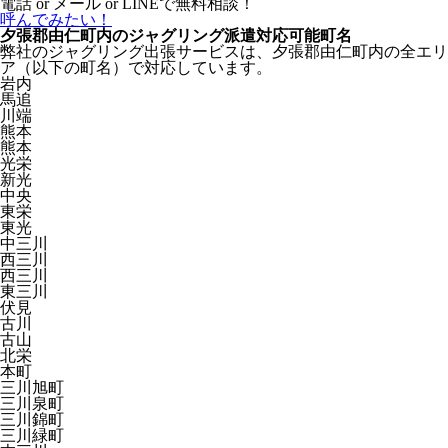
電話 or メール or LINEで無料相談！
呼んでみたい！
夕張郡由仁町内のジャグリング派遣対応可能町名
弊社のジャグリング出張サービスは、夕張郡由仁町内の全エリ
ア（以下の町名）で対応しています。
岩内
馬追
川端
熊本
熊本
光栄
新光
中央
東栄
東光
中三川
西三川
西三川
東三川
伏見
古川
古山
北栄
本町
三川旭町
三川泉町
三川錦町
三川緑町