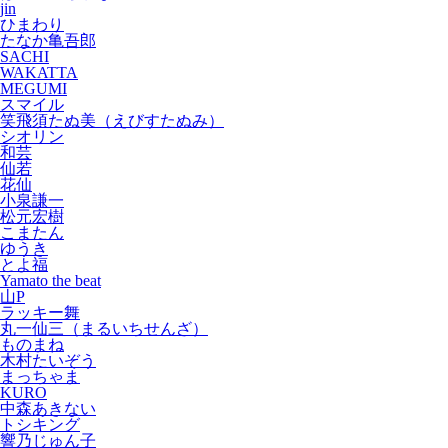
jin
ひまわり
たなか亀吾郎
SACHI
WAKATTA
MEGUMI
スマイル
笑飛須たぬ美（えびすたぬみ）
シオリン
和芸
仙若
花仙
小泉謙一
松元宏樹
こまたん
ゆうき
とよ福
Yamato the beat
山P
ラッキー舞
丸一仙三（まるいちせんざ）
ものまね
木村たいぞう
まっちゃま
KURO
中森あきない
トシキング
響乃じゅん子