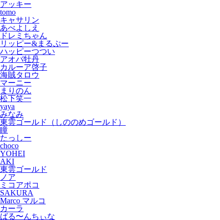
アッキー
tomo
キャサリン
あべよしえ
ドレミちゃん
リッピー&まるぷー
ハッピーつつい
アオバ牡丹
カルーア啓子
海賊タロウ
マーニー
まりのん
松下笑一
yaya
みなみ
東雲ゴールド（しののめゴールド）
瞳
たっしー
choco
YOHEI
AKI
東雲ゴールド
ノア
ミコアポコ
SAKURA
Marco マルコ
カーラ
ばる〜んちぃな