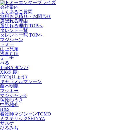
会社案内
よくあるご質問
無料お見積り・お問合せ
選ばれる理由
選ばれる理由 TOPへ
タレント一覧
タレント一覧 TOPへ
マジシャン
トミー
山上兄弟
浅倉ちほ
ミーナ
ぺる
TanBA タンバ
XK徒 慶
RYO(りょう)
キャラメルマシーン
藤本明義
マッキー
マジシャンK
塚原ゆうき
中野雄介
H&S
看護師マジシャンTOMO
ミステリックSHINYA
サスケ
ひろみち