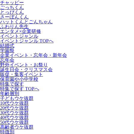
チャッピー
ごっちくん
とっぴくん
さーぼんくん
ハットくんとごんちゃん
ふわりん先生
エンタメ×企業研修
イベントジャンル
イベントジャンル TOPへ
結婚式
学園祭
企業イベント・忘年会・新年会
忘年会
野外イベント・お祭り
誕生日会・クリスマス会
販促・集客イベント
保育園や小中学校
特集で探す
特集で探す TOPへ
年齢層別
子どもウケ抜群
10代ウケ抜群
20代ウケ抜群
30代ウケ抜群
40代ウケ抜群
50代ウケ抜群
高齢者ウケ抜群
特徴別