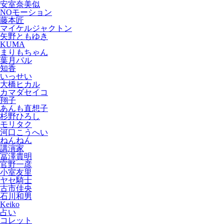
安室奈美似
NOモーション
藤本匠
マイケルジャクトン
矢野ともゆき
KUMA
まりもちゃん
葉月パル
知香
いっせい
大橋ヒカル
カマダセイコ
翔子
あんも直想子
杉野ひろし
モリタク
河口こうへい
ねんねん
講演家
冨澤貴明
官野一彦
小室友里
ヤセ騎士
古市佳央
石川和男
Keiko
占い
コレット