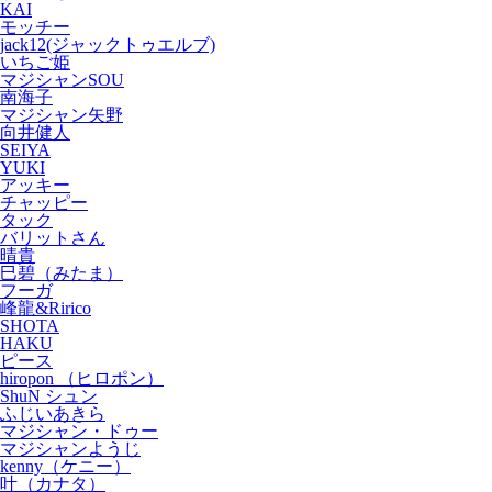
KAI
モッチー
jack12(ジャックトゥエルブ)
いちご姫
マジシャンSOU
南海子
マジシャン矢野
向井健人
SEIYA
YUKI
アッキー
チャッピー
タック
バリットさん
晴貴
巳碧（みたま）
フーガ
峰龍&Ririco
SHOTA
HAKU
ピース
hiropon （ヒロポン）
ShuN シュン
ふじいあきら
マジシャン・ドゥー
マジシャンようじ
kenny（ケニー）
叶（カナタ）