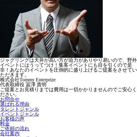
ジャグリングは天井が高い方が迫力がありやり易いので、野外
イベントにはうってつけ！集客イベントにも目を引くので是
非！あなたのイベントを圧倒的に盛り上げるご提案をさせてい
ただきます。
株式会社Tommy Enterprize
代表取締役
冨澤 貴明
ご提案とお見積りまでは費用は一切かかりませんのでご安心く
ださい。
お問合せ
選ばれる理由
タレントジャンル
イベントジャンル
お客様の声
料金
ご依頼の流れ
会社案内