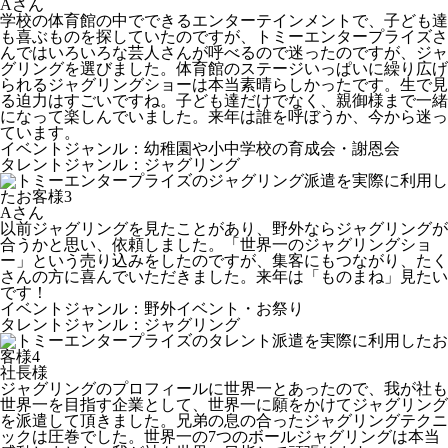
Aさん
学校の体育館の中でできるエンターテインメントで、子ども達
も喜ぶものを探していたのですが、トミーエンタープライズさ
んではいろいろな芸人さんが呼べるので迷ったのですが、ジャ
グリングを選びました。体育館のステージいっぱいに繰り広げ
られるジャグリングショーは本当素晴らしかったです。生で見
る迫力はすごいですね。子ども達だけでなく、親御様まで一緒
になって楽しんでいました。来年は誰を呼ぼうか、今から迷っ
ています。
イベントジャンル：幼稚園や小中学校の育成会・謝恩会
タレントジャンル：ジャグリング
Aさん
以前ジャグリングを見たことがあり、野外ならジャグリングが
合うかと思い、依頼しました。「世界一のジャグリングショ
ー」という売り込みをしたのですが、集客にもつながり、たく
さんの方に喜んでいただきました。来年は「ものまね」見たい
です！
イベントジャンル：野外イベント・お祭り
タレントジャンル：ジャグリング
社長様
ジャグリングのプロフィールに世界一とあったので、我が社も
世界一を目指す企業として、世界一に願をかけてジャグリング
を派遣して頂きました。兄弟の息の合ったジャグリングテクニ
ックは圧巻でした。世界一の7つのボールジャグリングは本当