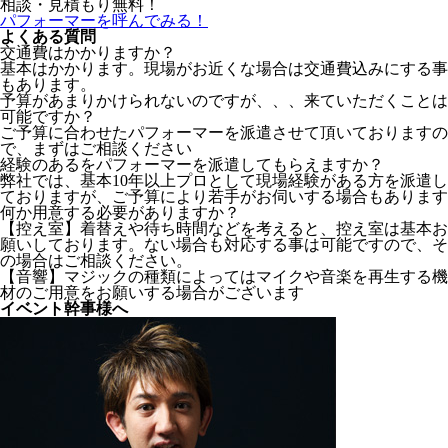
相談・見積もり無料！
パフォーマーを呼んでみる！
よくある質問
交通費はかかりますか？
基本はかかります。現場がお近くな場合は交通費込みにする事
もあります。
予算があまりかけられないのですが、、、来ていただくことは
可能ですか？
ご予算に合わせたパフォーマーを派遣させて頂いておりますの
で、まずはご相談ください
経験のあるをパフォーマーを派遣してもらえますか？
弊社では、基本10年以上プロとして現場経験がある方を派遣し
ておりますが、ご予算により若手がお伺いする場合もあります
何か用意する必要がありますか？
【控え室】着替えや待ち時間などを考えると、控え室は基本お
願いしております。ない場合も対応する事は可能ですので、そ
の場合はご相談ください。
【音響】マジックの種類によってはマイクや音楽を再生する機
材のご用意をお願いする場合がございます
イベント幹事様へ