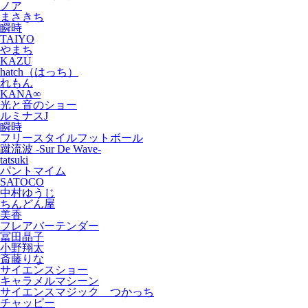
ノア
まさきち
瞬時
TAIYO
やまち
KAZU
hatch（はっち）
れもん
KANA∞
光と音のショー
ルミナスJ
瞬時
フリースタイルフットボール
蹴流波 -Sur De Wave-
tatsuki
パントマイム
SATOCO
中村ゆうじ
ちんどん屋
美香
フレアバーテンダー
冨田晶子
小野翔太
斎藤りな
サイエンスショー
キャラメルマシーン
サイエンスマジック つかっち
チャッピー