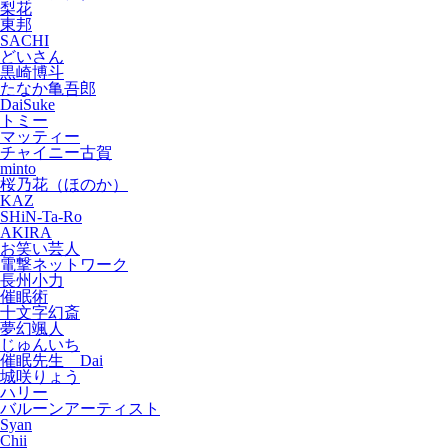
梨花
東邦
SACHI
どいさん
黒崎博斗
たなか亀吾郎
DaiSuke
トミー
マッティー
チャイニー古賀
minto
桜乃花（ほのか）
KAZ
SHiN-Ta-Ro
AKIRA
お笑い芸人
電撃ネットワーク
長州小力
催眠術
十文字幻斎
夢幻颯人
じゅんいち
催眠先生 Dai
城咲りょう
ハリー
バルーンアーティスト
Syan
Chii