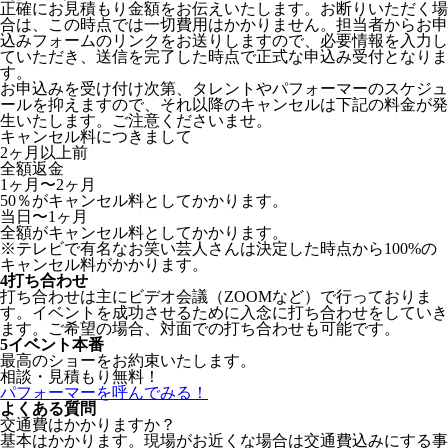
正確にお見積もり金額をお伝えいたします。お断りいただく場
合は、この時点では一切費用はかかりません。担当者からお申
込みフォームのリンクをお送りしますので、必要情報を入力し
ていただき、送信を完了した時点で正式な申込み受付となりま
す。
お申込みを受け付け次第、タレントやパフォーマーのスケジュ
ールを抑えますので、それ以降のキャンセルは下記の料金が発
生いたします。ご注意くださいませ。
キャンセル料につきまして
2ヶ月以上前
全額返金
1ヶ月〜2ヶ月
50％がキャンセル料としてかかります。
当日〜1ヶ月
全額がキャンセル料としてかかります。
※テレビで有名なお笑い芸人さんは決定した時点から100%の
キャンセル料がかかります。
4
打ち合わせ
打ち合わせは主にビデオ会議（ZOOMなど）で行っておりま
す。イベントを成功させるために入念に打ち合わせをしていき
ます。ご希望の場合、対面での打ち合わせも可能です。
5
イベント本番
最高のショーをお約束いたします。
相談・見積もり無料！
パフォーマーを呼んでみる！
よくある質問
交通費はかかりますか？
基本はかかります。現場がお近くな場合は交通費込みにする事