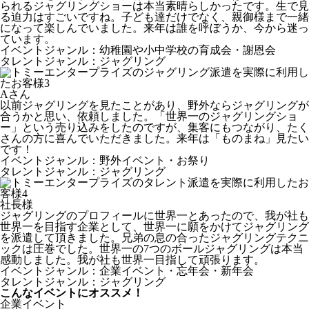
られるジャグリングショーは本当素晴らしかったです。生で見
る迫力はすごいですね。子ども達だけでなく、親御様まで一緒
になって楽しんでいました。来年は誰を呼ぼうか、今から迷っ
ています。
イベントジャンル：幼稚園や小中学校の育成会・謝恩会
タレントジャンル：ジャグリング
Aさん
以前ジャグリングを見たことがあり、野外ならジャグリングが
合うかと思い、依頼しました。「世界一のジャグリングショ
ー」という売り込みをしたのですが、集客にもつながり、たく
さんの方に喜んでいただきました。来年は「ものまね」見たい
です！
イベントジャンル：野外イベント・お祭り
タレントジャンル：ジャグリング
社長様
ジャグリングのプロフィールに世界一とあったので、我が社も
世界一を目指す企業として、世界一に願をかけてジャグリング
を派遣して頂きました。兄弟の息の合ったジャグリングテクニ
ックは圧巻でした。世界一の7つのボールジャグリングは本当
感動しました。我が社も世界一目指して頑張ります。
イベントジャンル：企業イベント・忘年会・新年会
タレントジャンル：ジャグリング
こんなイベントにオススメ！
企業イベント