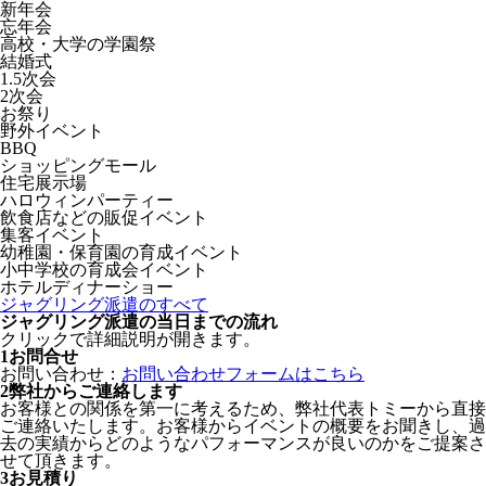
新年会
忘年会
高校・大学の学園祭
結婚式
1.5次会
2次会
お祭り
野外イベント
BBQ
ショッピングモール
住宅展示場
ハロウィンパーティー
飲食店などの販促イベント
集客イベント
幼稚園・保育園の育成イベント
小中学校の育成会イベント
ホテルディナーショー
ジャグリング派遣のすべて
ジャグリング派遣の当日までの流れ
クリックで詳細説明が開きます。
1
お問合せ
お問い合わせ：
お問い合わせフォームはこちら
2
弊社からご連絡します
お客様との関係を第一に考えるため、弊社代表トミーから直接
ご連絡いたします。お客様からイベントの概要をお聞きし、過
去の実績からどのようなパフォーマンスが良いのかをご提案さ
せて頂きます。
3
お見積り