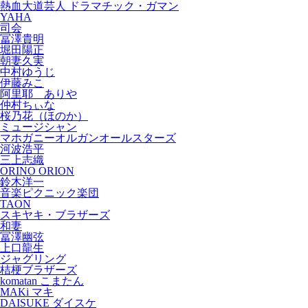
熱血大道芸人 ドラマチック・ガマン
YAHA
司会
冨澤貴明
堀田陽正
朝妻久実
中村ゆうじ
伊藤みこ
阿里耶 ありや
仲村ちぃな
桜乃花（ほのか）
ミュージシャン
マホガニーオルガンオールスターズ
河波浩平
三上志織
ORINO ORION
鈴木洋一
音楽ピクニック楽団
TAON
スキヤキ・ブラザーズ
和妻
冨澤幽弦
上口龍生
ジャグリング
桔梗ブラザーズ
komatan こまたん
MAKi マキ
DAISUKE ダイスケ