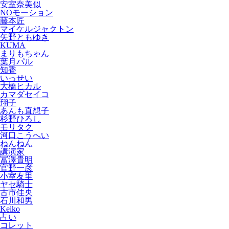
安室奈美似
NOモーション
藤本匠
マイケルジャクトン
矢野ともゆき
KUMA
まりもちゃん
葉月パル
知香
いっせい
大橋ヒカル
カマダセイコ
翔子
あんも直想子
杉野ひろし
モリタク
河口こうへい
ねんねん
講演家
冨澤貴明
官野一彦
小室友里
ヤセ騎士
古市佳央
石川和男
Keiko
占い
コレット