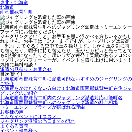
東北・北海道
北海道
雨竜郡妹背牛町
北海道雨竜郡妹背牛町へのジャグリング派遣はトミーエンター
プライズにお任せください。
ジャグリングというと、お手玉を思い浮かべる方もいるかもし
れません。お手玉は「3つ」までですが、ジャグリングは最高
「8つ」までぐるぐる空中で玉を操ります。しかも玉を剣に持
ち替えたり、帽子に持ち替えたり、玉がピカピカと光ってとて
も幻想的になったりと、凄いワザが連発！
実績のあるプロのジ
ャグリングパフォーマーが、イベントを盛り上げに伺います！
気軽に無料相談！
派遣の見積り・お問合せ
目次[
開く
]
北海道雨竜郡妹背牛町に派遣可能なおすすめのジャグリングの
ご紹介
交通費をかけたくない方向け！北海道雨竜郡妹背牛町在住ジャ
グリングのご紹介
北海道雨竜郡妹背牛町内のジャグリング派遣対応可能町名
北海道雨竜郡妹背牛町へのジャグリング派遣の料金相場
トミーエンタープライズが選ばれる理由
お客様の声
こんなイベントにオススメ！
ジャグリング派遣の当日までの流れ
よくある質問
イベント幹事様へ