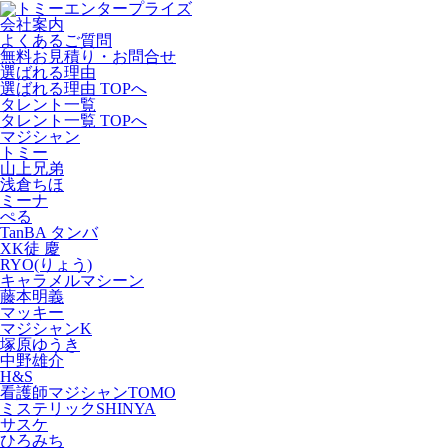
会社案内
よくあるご質問
無料お見積り・お問合せ
選ばれる理由
選ばれる理由 TOPへ
タレント一覧
タレント一覧 TOPへ
マジシャン
トミー
山上兄弟
浅倉ちほ
ミーナ
ぺる
TanBA タンバ
XK徒 慶
RYO(りょう)
キャラメルマシーン
藤本明義
マッキー
マジシャンK
塚原ゆうき
中野雄介
H&S
看護師マジシャンTOMO
ミステリックSHINYA
サスケ
ひろみち