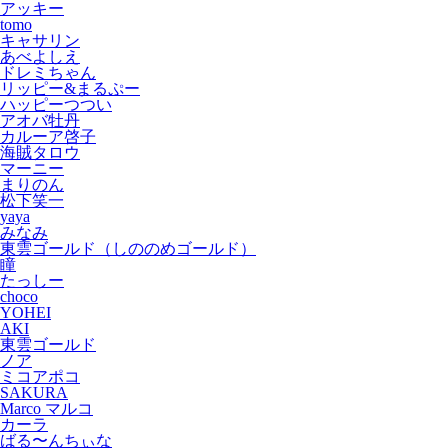
アッキー
tomo
キャサリン
あべよしえ
ドレミちゃん
リッピー&まるぷー
ハッピーつつい
アオバ牡丹
カルーア啓子
海賊タロウ
マーニー
まりのん
松下笑一
yaya
みなみ
東雲ゴールド（しののめゴールド）
瞳
たっしー
choco
YOHEI
AKI
東雲ゴールド
ノア
ミコアポコ
SAKURA
Marco マルコ
カーラ
ばる〜んちぃな