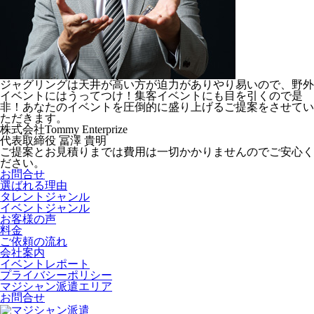
ジャグリングは天井が高い方が迫力がありやり易いので、野外
イベントにはうってつけ！集客イベントにも目を引くので是
非！あなたのイベントを圧倒的に盛り上げるご提案をさせてい
ただきます。
株式会社Tommy Enterprize
代表取締役
冨澤 貴明
ご提案とお見積りまでは費用は一切かかりませんのでご安心く
ださい。
お問合せ
選ばれる理由
タレントジャンル
イベントジャンル
お客様の声
料金
ご依頼の流れ
会社案内
イベントレポート
プライバシーポリシー
マジシャン派遣エリア
お問合せ