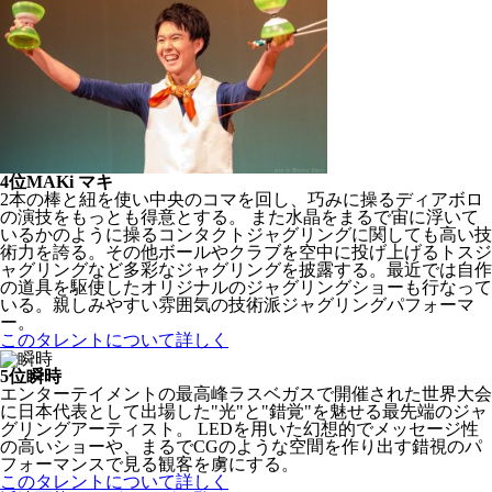
4位
MAKi マキ
2本の棒と紐を使い中央のコマを回し、巧みに操るディアボロ
の演技をもっとも得意とする。 また水晶をまるで宙に浮いて
いるかのように操るコンタクトジャグリングに関しても高い技
術力を誇る。その他ボールやクラブを空中に投げ上げるトスジ
ャグリングなど多彩なジャグリングを披露する。最近では自作
の道具を駆使したオリジナルのジャグリングショーも行なって
いる。親しみやすい雰囲気の技術派ジャグリングパフォーマ
ー。
このタレントについて詳しく
5位
瞬時
エンターテイメントの最高峰ラスベガスで開催された世界大会
に日本代表として出場した"光"と"錯覚"を魅せる最先端のジャ
グリングアーティスト。 LEDを用いた幻想的でメッセージ性
の高いショーや、まるでCGのような空間を作り出す錯視のパ
フォーマンスで見る観客を虜にする。
このタレントについて詳しく