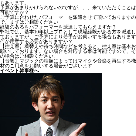
もあります。
予算があまりかけられないのですが、、、来ていただくことは
可能ですか？
ご予算に合わせたパフォーマーを派遣させて頂いておりますの
で、まずはご相談ください
経験のあるをパフォーマーを派遣してもらえますか？
弊社では、基本10年以上プロとして現場経験がある方を派遣し
ておりますが、ご予算により若手がお伺いする場合もあります
何か用意する必要がありますか？
【控え室】着替えや待ち時間などを考えると、控え室は基本お
願いしております。ない場合も対応する事は可能ですので、そ
の場合はご相談ください。
【音響】マジックの種類によってはマイクや音楽を再生する機
材のご用意をお願いする場合がございます
イベント幹事様へ