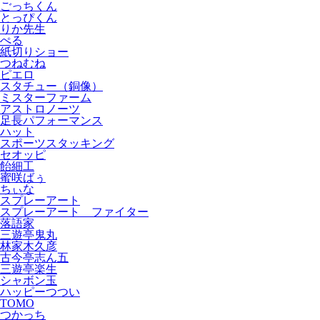
ごっちくん
とっぴくん
りか先生
ぺる
紙切りショー
つねむね
ピエロ
スタチュー（銅像）
ミスターファーム
アストロノーツ
足長パフォーマンス
ハット
スポーツスタッキング
セオッピ
飴細工
蜜咲ばぅ
ちぃな
スプレーアート
スプレーアート ファイター
落語家
三遊亭鬼丸
林家木久彦
古今亭志ん五
三遊亭楽生
シャボン玉
ハッピーつつい
TOMO
つかっち