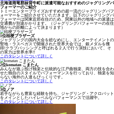
北海道雨竜郡妹背牛町に派遣可能なおすすめのジャグリングパ
フォーマーのご紹介
トミーエンタープライズおすすめの超一流のジャグリングパフ
ォーマーをご紹介させていただきます。以下のジャグリングパ
フォーマーは関東近郊在住のため、関東以外の地域への派遣は
交通費が別途かかります。（ジャグリングパフォーマーの在住
地からの距離によって決まります）
1位
桔梗ブラザーズ
ジャグリングの国内大会を総なめにし、エンターテイメントの
聖地・ラスベガスで開催された世界大会では、銀メダルを獲
得!クラブパッシングと呼ばれる２人で行う演技において、そ
の実力は世界水準!!
このタレントについて詳しく
2位
komatan こまたん
みんなが遊ぶ投げ独楽と伝統的な江戸曲独楽、両方の技を合わ
せた独自のスタイルでパフォーマンスを行っており、独楽を知
らない海外の人達もびっくりです。
このタレントについて詳しく
3位
ノア
若手ながらも豊富な経験を持ち、ジャグリング・アクロバット
をメインとしたハイレベルなパフォーマンスで活躍中。
このタレントについて詳しく