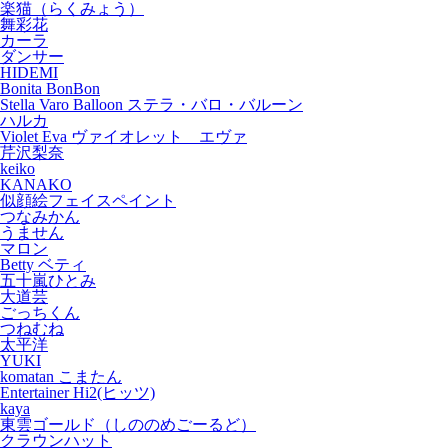
楽猫（らくみょう）
舞彩花
カーラ
ダンサー
HIDEMI
Bonita BonBon
Stella Varo Balloon ステラ・バロ・バルーン
ハルカ
Violet Eva ヴァイオレット エヴァ
芹沢梨奈
keiko
KANAKO
似顔絵フェイスペイント
つなみかん
うません
マロン
Betty ベティ
五十嵐ひとみ
大道芸
ごっちくん
つねむね
太平洋
YUKI
komatan こまたん
Entertainer Hi2(ヒッツ)
kaya
東雲ゴールド（しののめごーるど）
クラウンハット