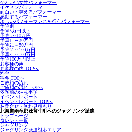
かわいい女性パフォーマー
イケメンパフォーマー
面白い・笑えるパフォーマー
感動するパフォーマー
珍しいパフォーマンスを行うパフォーマー
予算別
予算5万円以下
予算5～10万円
予算11～20万円
予算21～50万円
予算51～100万円
予算81～100万円
予算100万円以上
お客様の声
お客様の声 TOPへ
料金
料金 TOPへ
ご依頼の流れ
ご依頼の流れ TOPへ
依頼前の注意事項
イベントレポート
イベントレポート TOPへ
お問合せ・無料見積もり
北海道雨竜郡妹背牛町へのジャグリング派遣
トップページ
タレント一覧
ジャグリング
ジャグリング派遣対応エリア