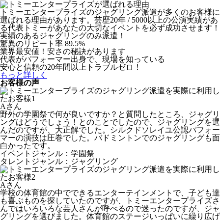
トミーエンタープライズのジャグリング派遣が多くのお客様に
選ばれる理由があります。芸歴20年 / 5000以上の公演実績があ
る代表トミーがあなたの大切なイベントを必ず成功させます！
実績のあるジャグリングのみ派遣！
驚異のリピート率 89.5%
業界最安値！安さの秘訣があります
代表がパフォーマー出身で、現場を知っている
安心と信頼の20年間以上トラブルゼロ！
もっと詳しく
お客様の声
Aさん
野外の学園祭で何が良いですか？と質問したところ、ジャグリ
ングはどうでしょう！とのことでしたので、ジャグリングを選
んだのですが、大正解でした。シルクドソレイユ公認パフォー
マーの演技は圧巻でした。バドミントンでのジャグリングも面
白かったです。
イベントジャンル：学園祭
タレントジャンル：ジャグリング
Aさん
学校の体育館の中でできるエンターテインメントで、子ども達
も喜ぶものを探していたのですが、トミーエンタープライズさ
んではいろいろな芸人さんが呼べるので迷ったのですが、ジャ
グリングを選びました。体育館のステージいっぱいに繰り広げ