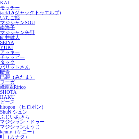
KAI
モッチー
jack12(ジャックトゥエルブ)
いちご姫
マジシャンSOU
南海子
マジシャン矢野
向井健人
SEIYA
YUKI
アッキー
チャッピー
タック
バリットさん
晴貴
巳碧（みたま）
フーガ
峰龍&Ririco
SHOTA
HAKU
ピース
hiropon （ヒロポン）
ShuN シュン
ふじいあきら
マジシャン・ドゥー
マジシャンようじ
kenny（ケニー）
叶（カナタ）