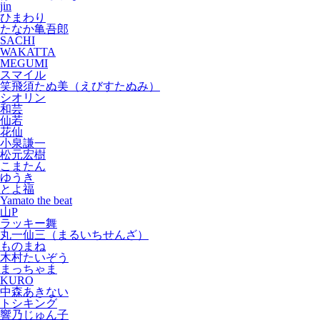
jin
ひまわり
たなか亀吾郎
SACHI
WAKATTA
MEGUMI
スマイル
笑飛須たぬ美（えびすたぬみ）
シオリン
和芸
仙若
花仙
小泉謙一
松元宏樹
こまたん
ゆうき
とよ福
Yamato the beat
山P
ラッキー舞
丸一仙三（まるいちせんざ）
ものまね
木村たいぞう
まっちゃま
KURO
中森あきない
トシキング
響乃じゅん子