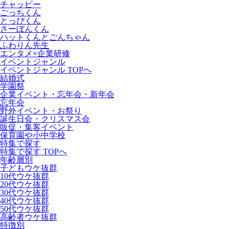
チャッピー
ごっちくん
とっぴくん
さーぼんくん
ハットくんとごんちゃん
ふわりん先生
エンタメ×企業研修
イベントジャンル
イベントジャンル TOPへ
結婚式
学園祭
企業イベント・忘年会・新年会
忘年会
野外イベント・お祭り
誕生日会・クリスマス会
販促・集客イベント
保育園や小中学校
特集で探す
特集で探す TOPへ
年齢層別
子どもウケ抜群
10代ウケ抜群
20代ウケ抜群
30代ウケ抜群
40代ウケ抜群
50代ウケ抜群
高齢者ウケ抜群
特徴別