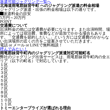
派遣可能ジャグリング一覧へ
北海道雨竜郡妹背牛町 へのジャグリング派遣の料金相場
ジャグリング派遣・出張の料金相場は以下の通りです。
派遣料金の目安
5万円～20万円
POINT
交通費について
出演料金の他には交通費が必要になります。また出演時間、場
所によっては宿泊費、食費などが追加でかかる場合もありま
す。「交通費を節約したい...」という方には交通費のかからな
い出演場所の近くの方をご提案させていただきます。
電話 or メール or LINEで無料相談！
呼んでみたい！
雨竜郡妹背牛町内のジャグリング派遣対応可能町名
弊社のジャグリング出張サービスは、雨竜郡妹背牛町内の全エ
リア（以下の町名）で対応しています。
１区
２区
３区
４区
５区
６区
７区
８区
９区
１０区
１１区
トミーエンタープライズが選ばれる理由