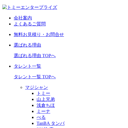
会社案内
よくあるご質問
無料お見積り・お問合せ
選ばれる理由
選ばれる理由 TOPへ
タレント一覧
タレント一覧 TOPへ
マジシャン
トミー
山上兄弟
浅倉ちほ
ミーナ
ぺる
TanBA タンバ