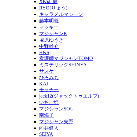
XK徒 慶
RYO(りょう)
キャラメルマシーン
藤本明義
マッキー
マジシャンK
塚原ゆうき
中野雄介
H&S
看護師マジシャンTOMO
ミステリックSHINYA
サスケ
ひろみち
KAI
モッチー
jack12(ジャックトゥエルブ)
いちご姫
マジシャンSOU
南海子
マジシャン矢野
向井健人
SEIYA