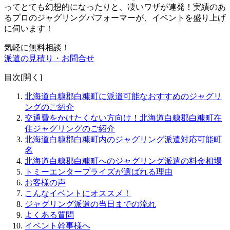
ってとても幻想的になったりと、凄いワザが連発！
実績のあ
るプロのジャグリングパフォーマーが、イベントを盛り上げ
に伺います！
気軽に無料相談！
派遣の見積り・お問合せ
目次[
開く
]
北海道白糠郡白糠町に派遣可能なおすすめのジャグリ
ングのご紹介
交通費をかけたくない方向け！北海道白糠郡白糠町在
住ジャグリングのご紹介
北海道白糠郡白糠町内のジャグリング派遣対応可能町
名
北海道白糠郡白糠町へのジャグリング派遣の料金相場
トミーエンタープライズが選ばれる理由
お客様の声
こんなイベントにオススメ！
ジャグリング派遣の当日までの流れ
よくある質問
イベント幹事様へ