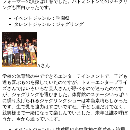
フォーマーの演技は圧巻でした。バドミントンでのジャグリ
ングも面白かったです。
イベントジャンル：学園祭
タレントジャンル：ジャグリング
Aさん
学校の体育館の中でできるエンターテインメントで、子ども
達も喜ぶものを探していたのですが、トミーエンタープライ
ズさんではいろいろな芸人さんが呼べるので迷ったのです
が、ジャグリングを選びました。体育館のステージいっぱい
に繰り広げられるジャグリングショーは本当素晴らしかった
です。生で見る迫力はすごいですね。子ども達だけでなく、
親御様まで一緒になって楽しんでいました。来年は誰を呼ぼ
うか、今から迷っています。
イベントジャンル：幼稚園や小中学校の育成会・謝恩