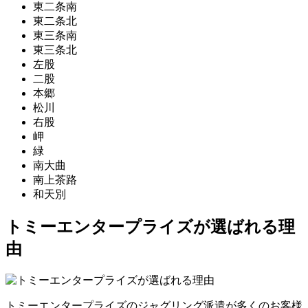
東二条南
東二条北
東三条南
東三条北
左股
二股
本郷
松川
右股
岬
緑
南大曲
南上茶路
和天別
トミーエンタープライズが選ばれる理
由
トミーエンタープライズのジャグリング派遣が多くのお客様