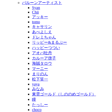
バルーンアーティスト
Syan
Chii
アッキー
tomo
キャサリン
あべよしえ
ドレミちゃん
リッピー&まるぷー
ハッピーつつい
アオバ牡丹
カルーア啓子
海賊タロウ
マーニー
まりのん
松下笑一
yaya
みなみ
東雲ゴールド（しののめゴールド）
瞳
たっしー
choco