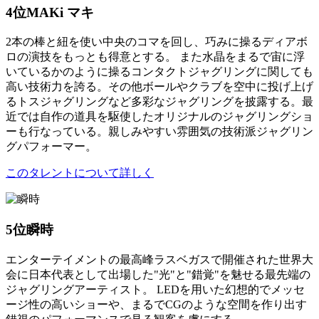
4位
MAKi マキ
2本の棒と紐を使い中央のコマを回し、巧みに操るディアボ
ロの演技をもっとも得意とする。 また水晶をまるで宙に浮
いているかのように操るコンタクトジャグリングに関しても
高い技術力を誇る。その他ボールやクラブを空中に投げ上げ
るトスジャグリングなど多彩なジャグリングを披露する。最
近では自作の道具を駆使したオリジナルのジャグリングショ
ーも行なっている。親しみやすい雰囲気の技術派ジャグリン
グパフォーマー。
このタレントについて詳しく
5位
瞬時
エンターテイメントの最高峰ラスベガスで開催された世界大
会に日本代表として出場した"光"と"錯覚"を魅せる最先端の
ジャグリングアーティスト。 LEDを用いた幻想的でメッセ
ージ性の高いショーや、まるでCGのような空間を作り出す