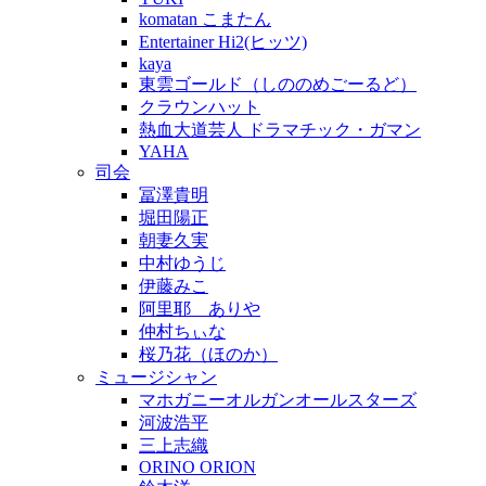
komatan こまたん
Entertainer Hi2(ヒッツ)
kaya
東雲ゴールド（しののめごーるど）
クラウンハット
熱血大道芸人 ドラマチック・ガマン
YAHA
司会
冨澤貴明
堀田陽正
朝妻久実
中村ゆうじ
伊藤みこ
阿里耶 ありや
仲村ちぃな
桜乃花（ほのか）
ミュージシャン
マホガニーオルガンオールスターズ
河波浩平
三上志織
ORINO ORION