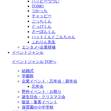
ハッピーつつい
TOMO
つかっち
チャッピー
ごっちくん
とっぴくん
さーぼんくん
ハットくんとごんちゃん
ふわりん先生
エンタメ×企業研修
イベントジャンル
イベントジャンル TOPへ
結婚式
学園祭
企業イベント・忘年会・新年会
忘年会
野外イベント・お祭り
誕生日会・クリスマス会
販促・集客イベント
保育園や小中学校