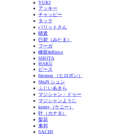
YUKI
アッキー
チャッピー
タック
バリットさん
晴貴
巳碧（みたま）
フーガ
峰龍&Ririco
SHOTA
HAKU
ピース
hiropon （ヒロポン）
ShuN シュン
ふじいあきら
マジシャン・ドゥー
マジシャンようじ
kenny（ケニー）
叶（カナタ）
梨花
東邦
SACHI