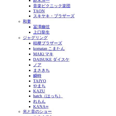
鈴木洋一
音楽ピクニック楽団
TAON
スキヤキ・ブラザーズ
和妻
冨澤幽弦
上口龍生
ジャグリング
桔梗ブラザーズ
komatan こまたん
MAKi マキ
DAISUKE ダイスケ
ノア
まさきち
瞬時
TAIYO
やまち
KAZU
hatch（はっち）
れもん
KANA∞
光と音のショー