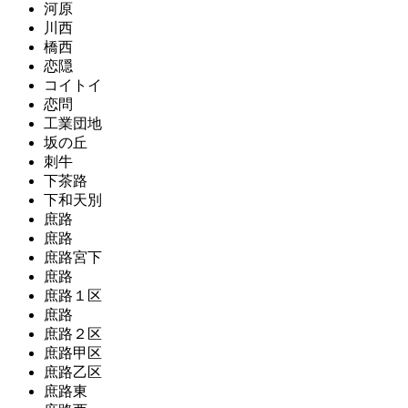
河原
川西
橋西
恋隠
コイトイ
恋問
工業団地
坂の丘
刺牛
下茶路
下和天別
庶路
庶路
庶路宮下
庶路
庶路１区
庶路
庶路２区
庶路甲区
庶路乙区
庶路東