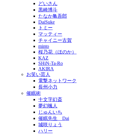
どいさん
黒崎博斗
たなか亀吾郎
DaiSuke
トミー
マッティー
チャイニー古賀
minto
桜乃花（ほのか）
KAZ
SHiN-Ta-Ro
AKIRA
お笑い芸人
電撃ネットワーク
長州小力
催眠術
十文字幻斎
夢幻颯人
じゅんいち
催眠先生 Dai
城咲りょう
ハリー