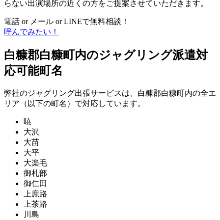
らない出演場所の近くの方をご提案させていただきます。
電話 or メール or LINEで無料相談！
呼んでみたい！
白糠郡白糠町内のジャグリング派遣対
応可能町名
弊社のジャグリング出張サービスは、白糠郡白糠町内の全エ
リア（以下の町名）で対応しています。
暁
大沢
大苗
大平
大楽毛
御札部
御仁田
上庶路
上茶路
川島