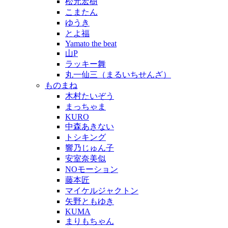
松元宏樹
こまたん
ゆうき
とよ福
Yamato the beat
山P
ラッキー舞
丸一仙三（まるいちせんざ）
ものまね
木村たいぞう
まっちゃま
KURO
中森あきない
トシキング
響乃じゅん子
安室奈美似
NOモーション
藤本匠
マイケルジャクトン
矢野ともゆき
KUMA
まりもちゃん