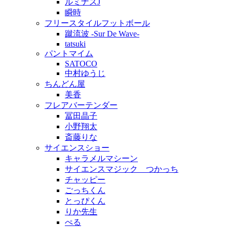
ルミナスJ
瞬時
フリースタイルフットボール
蹴流波 -Sur De Wave-
tatsuki
パントマイム
SATOCO
中村ゆうじ
ちんどん屋
美香
フレアバーテンダー
冨田晶子
小野翔太
斎藤りな
サイエンスショー
キャラメルマシーン
サイエンスマジック つかっち
チャッピー
ごっちくん
とっぴくん
りか先生
ぺる