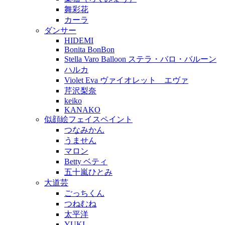
舞彩花
カーラ
ダンサー
HIDEMI
Bonita BonBon
Stella Varo Balloon ステラ・バロ・バルーン
ハルカ
Violet Eva ヴァイオレット エヴァ
芹沢梨奈
keiko
KANAKO
似顔絵フェイスペイント
つなみかん
うません
マロン
Betty ベティ
五十嵐ひとみ
大道芸
ごっちくん
つねむね
太平洋
YUKI