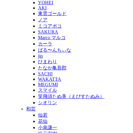
YOHEI
AKI
東雲ゴールド
ノア
ミコアポコ
SAKURA
Marco マルコ
カーラ
ばる〜んちぃな
jin
ひまわり
たなか亀吾郎
SACHI
WAKATTA
MEGUMI
スマイル
笑飛須たぬ美（えびすたぬみ）
シオリン
和芸
仙若
花仙
小泉謙一