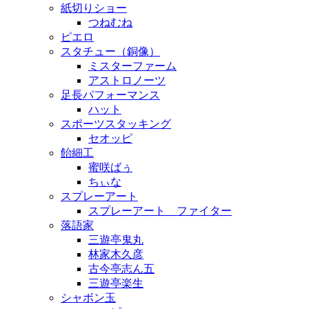
紙切りショー
つねむね
ピエロ
スタチュー（銅像）
ミスターファーム
アストロノーツ
足長パフォーマンス
ハット
スポーツスタッキング
セオッピ
飴細工
蜜咲ばぅ
ちぃな
スプレーアート
スプレーアート ファイター
落語家
三遊亭鬼丸
林家木久彦
古今亭志ん五
三遊亭楽生
シャボン玉