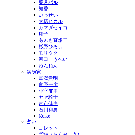
葉月パル
知香
いっせい
大橋ヒカル
カマダセイコ
翔子
あんも直想子
杉野ひろし
モリタク
河口こうへい
ねんねん
講演家
冨澤貴明
官野一彦
小室友里
ヤセ騎士
古市佳央
石川和男
Keiko
占い
コレット
楽猫（らくみょう）