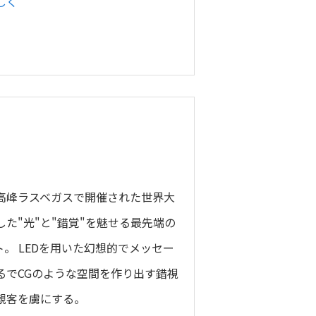
しく
高峰ラスベガスで開催された世界大
た"光"と"錯覚"を魅せる最先端の
。 LEDを用いた幻想的でメッセー
るでCGのような空間を作り出す錯視
観客を虜にする。