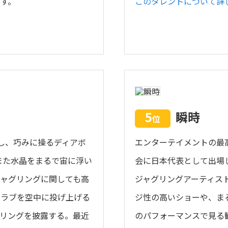
す。
このタレントについて詳
5
瞬時
位
し、巧みに操るディアボ
エンターテイメントの最
また水晶をまるで宙に浮い
会に日本代表として出場し
ャグリングに関しても高
ジャグリングアーティスト
クラブを空中に投げ上げる
ジ性の高いショーや、ま
リングを披露する。最近
のパフォーマンスで見る