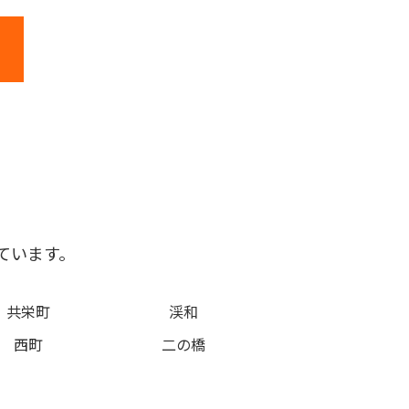
ています。
共栄町
渓和
西町
二の橋