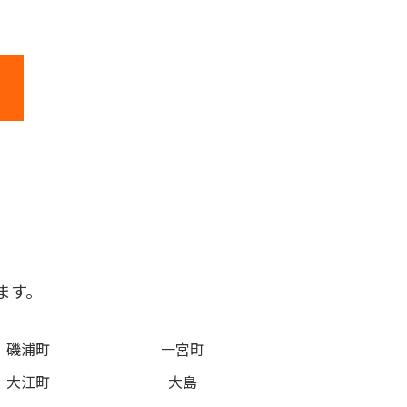
ます。
磯浦町
一宮町
大江町
大島