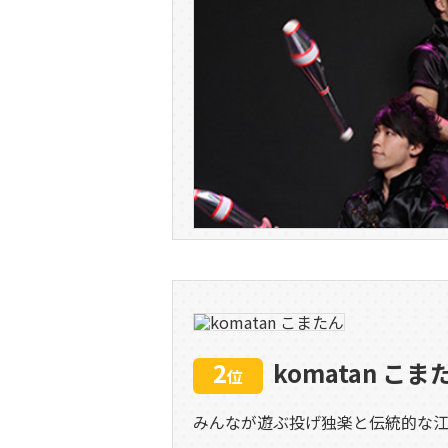
2
komatan こま
位
みんなが遊ぶ投げ独楽と伝統的な