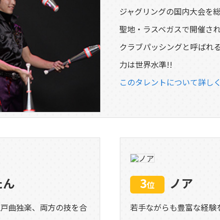
ジャグリングの国内大会を
聖地・ラスベガスで開催され
クラブパッシングと呼ばれ
力は世界水準!!
このタレントについて詳し
たん
3
ノア
位
江戸曲独楽、両方の技を合
若手ながらも豊富な経験