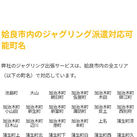
姶良市内のジャグリング派遣対応可
能町名
弊社のジャグリング出張サービスは、姶良市内の全エリア
（以下の町名）で対応しています。
池島町
大山
加治木町
加治木町
加治木町
加治木町
朝日町
仮屋町
木田
錦江町
加治木町
加治木町
加治木町
加治木町
加治木町
加治木町
小山田
新生町
新富町
諏訪町
反土
西別府
加治木町
加治木町
加治木町
加治木町
上名
蒲生町漆
日木山
辺川
港町
本町
蒲生町上
蒲生町北
蒲生町下
蒲生町白
蒲生町西
蒲生町久