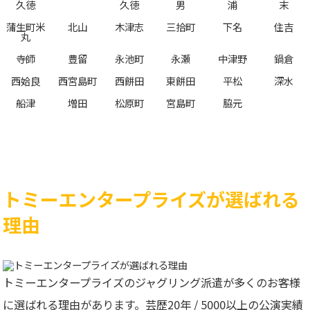
久徳
久徳
男
浦
末
蒲生町米
北山
木津志
三拾町
下名
住吉
丸
寺師
豊留
永池町
永瀬
中津野
鍋倉
西姶良
西宮島町
西餠田
東餠田
平松
深水
船津
増田
松原町
宮島町
脇元
トミーエンタープライズが選ばれる
理由
トミーエンタープライズのジャグリング派遣が多くのお客様
に選ばれる理由があります。芸歴20年 / 5000以上の公演実績