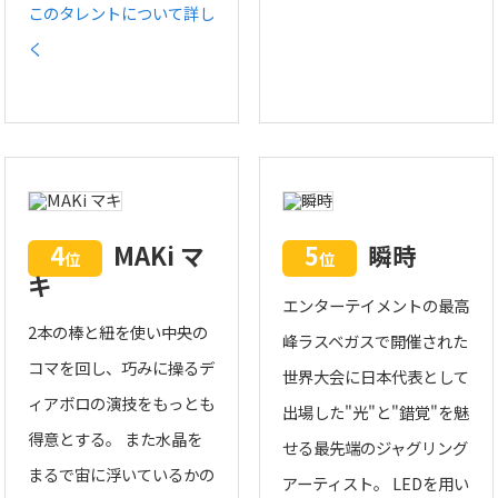
このタレントについて詳し
く
4
MAKi マ
5
瞬時
位
位
キ
エンターテイメントの最高
2本の棒と紐を使い中央の
峰ラスベガスで開催された
コマを回し、巧みに操るデ
世界大会に日本代表として
ィアボロの演技をもっとも
出場した"光"と"錯覚"を魅
得意とする。 また水晶を
せる最先端のジャグリング
まるで宙に浮いているかの
アーティスト。 LEDを用い