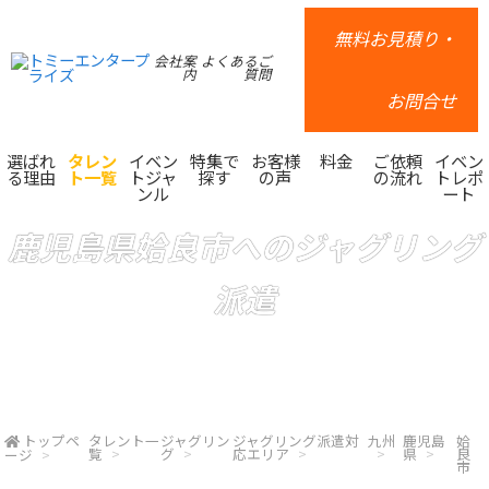
無料お見積り・
会社案
よくあるご
内
質問
お問合せ
選ばれ
タレン
イベン
特集で
お客様
料金
ご依頼
イベン
る理由
ト一覧
トジャ
探す
の声
の流れ
トレポ
ンル
ート
鹿児島県姶良市へのジャグリング
派遣
トップペ
タレント一
ジャグリン
ジャグリング派遣対
九州
鹿児島
姶
覧
グ
応エリア
県
良
ージ
市