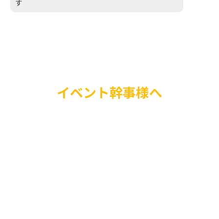
す
イベント幹事様へ
ジャグリングは天井が
がありやり易いので、
にはうってつけ！集客
目を引くので是非！あ
トを圧倒的に盛り上げ
せていただきます。