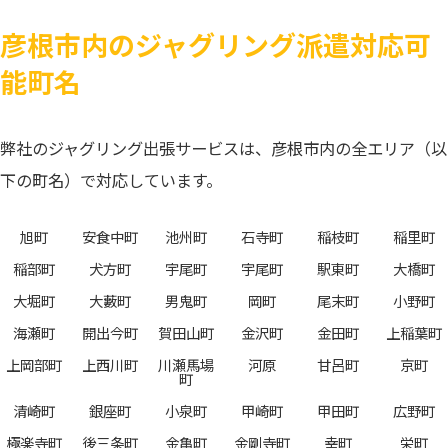
彦根市内のジャグリング派遣対応可
能町名
弊社のジャグリング出張サービスは、彦根市内の全エリア（以
下の町名）で対応しています。
旭町
安食中町
池州町
石寺町
稲枝町
稲里町
稲部町
犬方町
宇尾町
宇尾町
駅東町
大橋町
大堀町
大藪町
男鬼町
岡町
尾末町
小野町
海瀬町
開出今町
賀田山町
金沢町
金田町
上稲葉町
上岡部町
上西川町
川瀬馬場
河原
甘呂町
京町
町
清崎町
銀座町
小泉町
甲崎町
甲田町
広野町
極楽寺町
後三条町
金亀町
金剛寺町
幸町
栄町