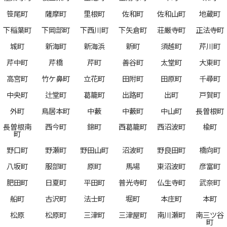
笹尾町
薩摩町
里根町
佐和町
佐和山町
地蔵町
下稲葉町
下岡部町
下西川町
下矢倉町
荘厳寺町
正法寺町
城町
新海町
新海浜
新町
須越町
芹川町
芹中町
芹橋
芹町
善谷町
太堂町
大東町
高宮町
竹ケ鼻町
立花町
田附町
田原町
千尋町
中央町
辻堂町
葛籠町
出路町
出町
戸賀町
外町
鳥居本町
中藪
中藪町
中山町
長曽根町
長曽根南
西今町
錦町
西葛籠町
西沼波町
楡町
町
野口町
野瀬町
野田山町
沼波町
野良田町
橋向町
八坂町
服部町
原町
馬場
東沼波町
彦富町
肥田町
日夏町
平田町
普光寺町
仏生寺町
武奈町
船町
古沢町
法士町
堀町
本庄町
本町
松原
松原町
三津町
三津屋町
南川瀬町
南三ツ谷
町