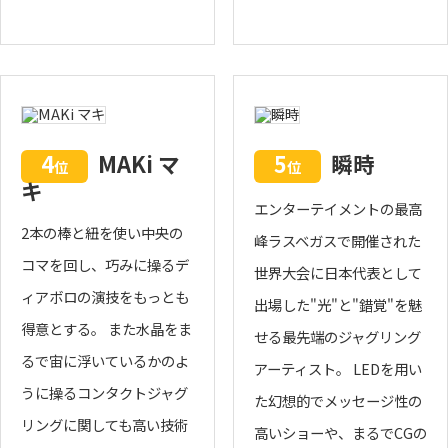
4
MAKi マ
5
瞬時
位
位
キ
エンターテイメントの最高
2本の棒と紐を使い中央の
峰ラスベガスで開催された
コマを回し、巧みに操るデ
世界大会に日本代表として
ィアボロの演技をもっとも
出場した"光"と"錯覚"を魅
得意とする。 また水晶をま
せる最先端のジャグリング
るで宙に浮いているかのよ
アーティスト。 LEDを用い
うに操るコンタクトジャグ
た幻想的でメッセージ性の
リングに関しても高い技術
高いショーや、まるでCGの