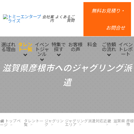
無料お見積り・
会社案
よくあるご
内
質問
お問合せ
選ばれ
タレン
イベン
特集で
お客様
料金
ご依頼
イベン
る理由
ト一覧
トジャ
探す
の声
の流れ
トレポ
ンル
ート
滋賀県彦根市へのジャグリング派
遣
トップペ
タレント一
ジャグリン
ジャグリング派遣対応
近畿
滋賀県
彦根
覧
グ
エリア
市
ージ