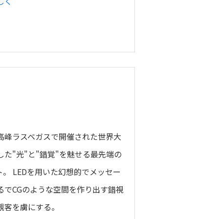
しく
高峰ラスベガスで開催された世界大
た"光"と"錯覚"を魅せる最先端の
。 LEDを用いた幻想的でメッセー
るでCGのような空間を作り出す錯視
観客を虜にする。