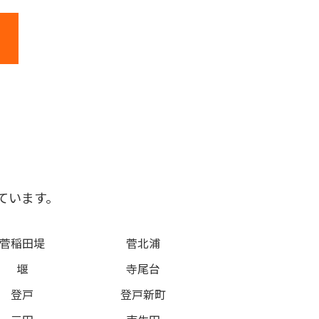
ています。
菅稲田堤
菅北浦
堰
寺尾台
登戸
登戸新町