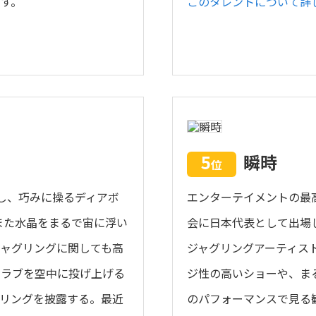
す。
このタレントについて詳
5
瞬時
位
し、巧みに操るディアボ
エンターテイメントの最
また水晶をまるで宙に浮い
会に日本代表として出場し
ャグリングに関しても高
ジャグリングアーティスト
クラブを空中に投げ上げる
ジ性の高いショーや、ま
リングを披露する。最近
のパフォーマンスで見る