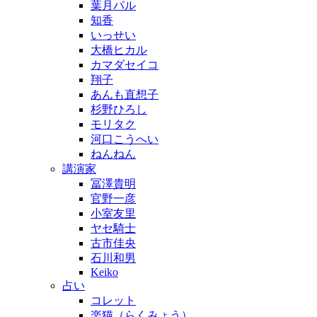
葉月パル
知香
いっせい
大橋ヒカル
カマダセイコ
翔子
あんも直想子
杉野ひろし
モリタク
河口こうへい
ねんねん
講演家
冨澤貴明
官野一彦
小室友里
ヤセ騎士
古市佳央
石川和男
Keiko
占い
コレット
楽猫（らくみょう）