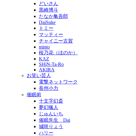
どいさん
黒崎博斗
たなか亀吾郎
DaiSuke
トミー
マッティー
チャイニー古賀
minto
桜乃花（ほのか）
KAZ
SHiN-Ta-Ro
AKIRA
お笑い芸人
電撃ネットワーク
長州小力
催眠術
十文字幻斎
夢幻颯人
じゅんいち
催眠先生 Dai
城咲りょう
ハリー