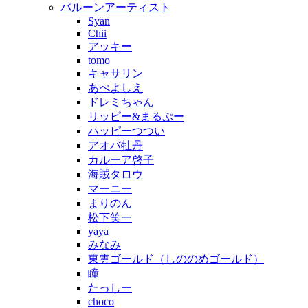
バルーンアーティスト
Syan
Chii
アッキー
tomo
キャサリン
あべよしえ
ドレミちゃん
リッピー&まるぷー
ハッピーつつい
アオバ牡丹
カルーア啓子
海賊タロウ
マーニー
まりのん
松下笑一
yaya
みなみ
東雲ゴールド（しののめゴールド）
瞳
たっしー
choco