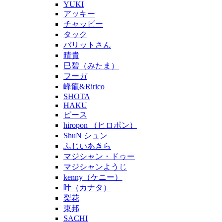
YUKI
アッキー
チャッピー
タック
バリットさん
晴貴
巳碧（みたま）
フーガ
峰龍&Ririco
SHOTA
HAKU
ピース
hiropon （ヒロポン）
ShuN シュン
ふじいあきら
マジシャン・ドゥー
マジシャンようじ
kenny（ケニー）
叶（カナタ）
梨花
東邦
SACHI