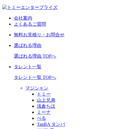
会社案内
よくあるご質問
無料お見積り・お問合せ
選ばれる理由
選ばれる理由 TOPへ
タレント一覧
タレント一覧 TOPへ
マジシャン
トミー
山上兄弟
浅倉ちほ
ミーナ
ぺる
TanBA タンバ