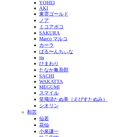
YOHEI
AKI
東雲ゴールド
ノア
ミコアポコ
SAKURA
Marco マルコ
カーラ
ばる〜んちぃな
jin
ひまわり
たなか亀吾郎
SACHI
WAKATTA
MEGUMI
スマイル
笑飛須たぬ美（えびすたぬみ）
シオリン
和芸
仙若
花仙
小泉謙一