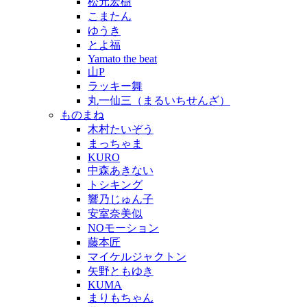
松元宏樹
こまたん
ゆうき
とよ福
Yamato the beat
山P
ラッキー舞
丸一仙三（まるいちせんざ）
ものまね
木村たいぞう
まっちゃま
KURO
中森あきない
トシキング
響乃じゅん子
安室奈美似
NOモーション
藤本匠
マイケルジャクトン
矢野ともゆき
KUMA
まりもちゃん