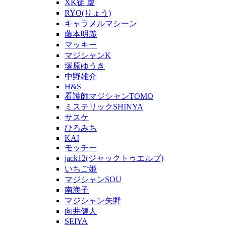
XK徒 慶
RYO(りょう)
キャラメルマシーン
藤本明義
マッキー
マジシャンK
塚原ゆうき
中野雄介
H&S
看護師マジシャンTOMO
ミステリックSHINYA
サスケ
ひろみち
KAI
モッチー
jack12(ジャックトゥエルブ)
いちご姫
マジシャンSOU
南海子
マジシャン矢野
向井健人
SEIYA