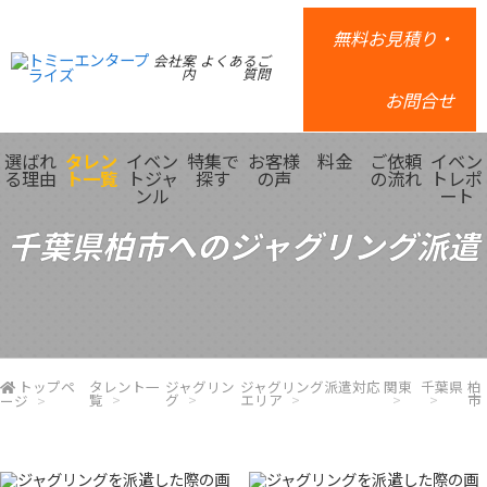
無料お見積り・
会社案
よくあるご
内
質問
お問合せ
選ばれ
タレン
イベン
特集で
お客様
料金
ご依頼
イベン
る理由
ト一覧
トジャ
探す
の声
の流れ
トレポ
ンル
ート
千葉県柏市へのジャグリング派遣
トップペ
タレント一
ジャグリン
ジャグリング派遣対応
関東
千葉県
柏
覧
グ
エリア
市
ージ