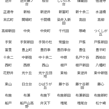
逆井
逆井藤ノ
桜台
しいの木
篠籠田
宿連寺
台
台
正連寺
新柏
新逆井
新富町
新十余二
水道橋
末広町
関場町
千間橋
染井入新
高田
高柳
田
高柳新田
中央
中央町
千代田
塚崎
つくしが
丘
手賀
手賀新田
手賀の杜
常盤台
戸張
戸張新田
富里
豊上町
豊四季
豊四季台
豊住
豊平町
十余二
中新宿
中十余二
中原
名戸ケ谷
西柏台
西町
西原
西山
根戸
根戸新田
八幡町
花野井
光ケ丘
光ケ丘団
東柏
東逆井
東中新宿
地
東山
日立台
ひばりが
藤ケ谷
藤ケ谷新
藤心
丘
田
布施
布瀬
布施下
布施新田
布瀬新田
布施新町
船戸
船戸山高
弁天下
増尾
増尾台
松ケ崎
野