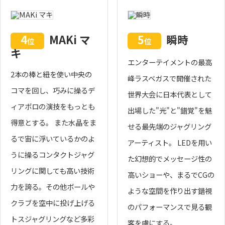
4
MAKi マ
5
瞬時
位
位
キ
エンターテイメントの最高
2本の棒と紐を使い中央の
峰ラスベガスで開催された
コマを回し、巧みに操るデ
世界大会に日本代表として
ィアボロの演技をもっとも
出場した"光"と"錯覚"を魅
得意とする。 また水晶をま
せる最先端のジャグリング
るで宙に浮いているかのよ
アーティスト。 LEDを用い
うに操るコンタクトジャグ
た幻想的でメッセージ性の
リングに関しても高い技術
高いショーや、まるでCGの
力を誇る。その他ボールや
ような空間を作り出す錯視
クラブを空中に投げ上げる
のパフォーマンスで見る観
トスジャグリングなど多彩
客を虜にする。