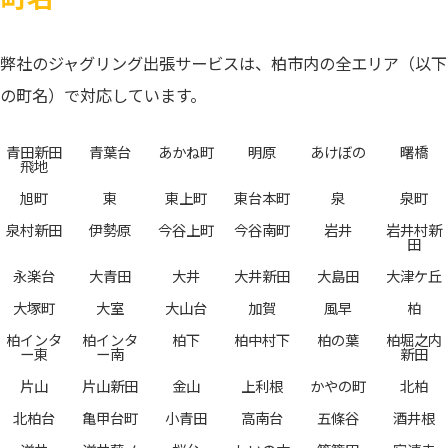
弊社のジャグリング出張サービスは、柏市内の全エリア（以下
の町名）で対応しています。
青田新田
青葉台
あかね町
明原
あけぼの
曙橋
飛地
旭町
東
東上町
東台本町
泉
泉町
泉村新田
伊勢原
今谷上町
今谷南町
岩井
岩井村新
田
永楽台
大青田
大井
大井新田
大島田
大津ケ丘
大塚町
大室
大山台
加賀
風早
柏
柏インタ
柏インタ
柏下
柏中村下
柏の葉
柏堀之内
ー東
ー南
新田
片山
片山新田
金山
上利根
かやの町
北柏
北柏台
亀甲台町
小青田
高南台
五條谷
酒井根