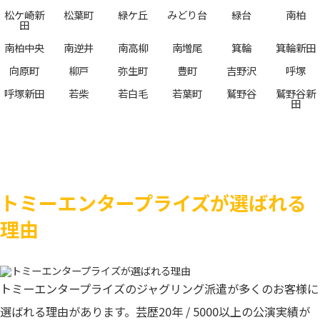
松ケ崎新
松葉町
緑ケ丘
みどり台
緑台
南柏
田
南柏中央
南逆井
南高柳
南増尾
箕輪
箕輪新田
向原町
柳戸
弥生町
豊町
吉野沢
呼塚
呼塚新田
若柴
若白毛
若葉町
鷲野谷
鷲野谷新
田
トミーエンタープライズが選ばれる
理由
トミーエンタープライズのジャグリング派遣が多くのお客様に
選ばれる理由があります。芸歴20年 / 5000以上の公演実績が