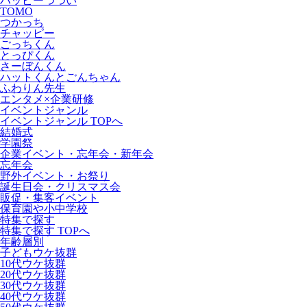
ハッピーつつい
TOMO
つかっち
チャッピー
ごっちくん
とっぴくん
さーぼんくん
ハットくんとごんちゃん
ふわりん先生
エンタメ×企業研修
イベントジャンル
イベントジャンル TOPへ
結婚式
学園祭
企業イベント・忘年会・新年会
忘年会
野外イベント・お祭り
誕生日会・クリスマス会
販促・集客イベント
保育園や小中学校
特集で探す
特集で探す TOPへ
年齢層別
子どもウケ抜群
10代ウケ抜群
20代ウケ抜群
30代ウケ抜群
40代ウケ抜群