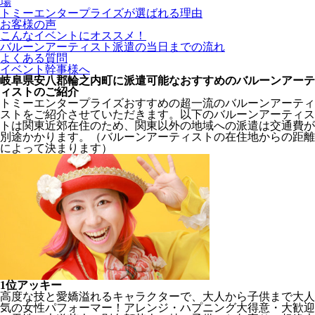
場
トミーエンタープライズが選ばれる理由
お客様の声
こんなイベントにオススメ！
バルーンアーティスト派遣の当日までの流れ
よくある質問
イベント幹事様へ
岐阜県安八郡輪之内町に派遣可能なおすすめのバルーンアーテ
ィストのご紹介
トミーエンタープライズおすすめの超一流のバルーンアーティ
ストをご紹介させていただきます。以下のバルーンアーティス
トは関東近郊在住のため、関東以外の地域への派遣は交通費が
別途かかります。（バルーンアーティストの在住地からの距離
によって決まります）
1位
アッキー
高度な技と愛嬌溢れるキャラクターで、大人から子供まで大人
気の女性パフォーマー！アレンジ・ハプニング大得意・大歓迎