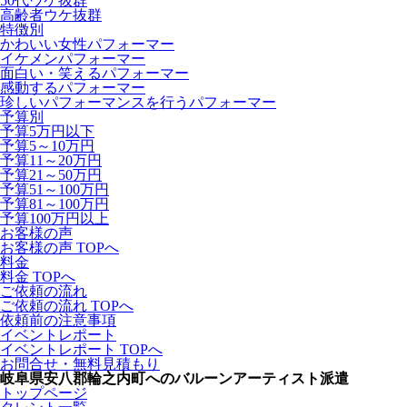
50代ウケ抜群
高齢者ウケ抜群
特徴別
かわいい女性パフォーマー
イケメンパフォーマー
面白い・笑えるパフォーマー
感動するパフォーマー
珍しいパフォーマンスを行うパフォーマー
予算別
予算5万円以下
予算5～10万円
予算11～20万円
予算21～50万円
予算51～100万円
予算81～100万円
予算100万円以上
お客様の声
お客様の声 TOPへ
料金
料金 TOPへ
ご依頼の流れ
ご依頼の流れ TOPへ
依頼前の注意事項
イベントレポート
イベントレポート TOPへ
お問合せ・無料見積もり
岐阜県安八郡輪之内町へのバルーンアーティスト派遣
トップページ