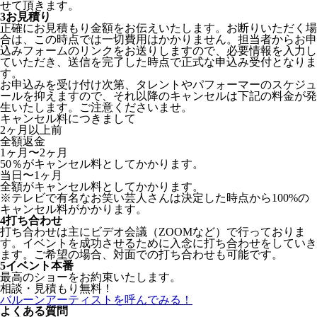
せて頂きます。
3
お見積り
正確にお見積もり金額をお伝えいたします。お断りいただく場
合は、この時点では一切費用はかかりません。担当者からお申
込みフォームのリンクをお送りしますので、必要情報を入力し
ていただき、送信を完了した時点で正式な申込み受付となりま
す。
お申込みを受け付け次第、タレントやパフォーマーのスケジュ
ールを抑えますので、それ以降のキャンセルは下記の料金が発
生いたします。ご注意くださいませ。
キャンセル料につきまして
2ヶ月以上前
全額返金
1ヶ月〜2ヶ月
50％がキャンセル料としてかかります。
当日〜1ヶ月
全額がキャンセル料としてかかります。
※テレビで有名なお笑い芸人さんは決定した時点から100%の
キャンセル料がかかります。
4
打ち合わせ
打ち合わせは主にビデオ会議（ZOOMなど）で行っておりま
す。イベントを成功させるために入念に打ち合わせをしていき
ます。ご希望の場合、対面での打ち合わせも可能です。
5
イベント本番
最高のショーをお約束いたします。
相談・見積もり無料！
バルーンアーティストを呼んでみる！
よくある質問