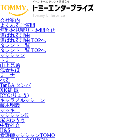
会社案内
よくあるご質問
無料お見積り・お問合せ
選ばれる理由
選ばれる理由 TOPへ
タレント一覧
タレント一覧 TOPへ
マジシャン
トミー
山上兄弟
浅倉ちほ
ミーナ
ぺる
TanBA タンバ
XK徒 慶
RYO(りょう)
キャラメルマシーン
藤本明義
マッキー
マジシャンK
塚原ゆうき
中野雄介
H&S
看護師マジシャンTOMO