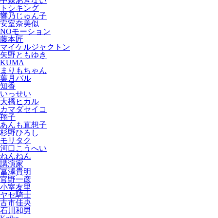
中森あきない
トシキング
響乃じゅん子
安室奈美似
NOモーション
藤本匠
マイケルジャクトン
矢野ともゆき
KUMA
まりもちゃん
葉月パル
知香
いっせい
大橋ヒカル
カマダセイコ
翔子
あんも直想子
杉野ひろし
モリタク
河口こうへい
ねんねん
講演家
冨澤貴明
官野一彦
小室友里
ヤセ騎士
古市佳央
石川和男