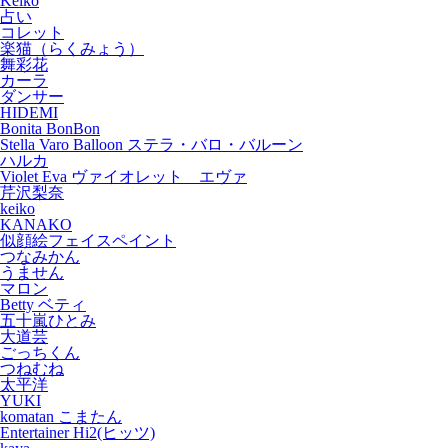
Keiko
占い
コレット
楽猫（らくみょう）
舞彩花
カーラ
ダンサー
HIDEMI
Bonita BonBon
Stella Varo Balloon ステラ・バロ・バルーン
ハルカ
Violet Eva ヴァイオレット エヴァ
芹沢梨奈
keiko
KANAKO
似顔絵フェイスペイント
つなみかん
うません
マロン
Betty ベティ
五十嵐ひとみ
大道芸
ごっちくん
つねむね
太平洋
YUKI
komatan こまたん
Entertainer Hi2(ヒッツ)