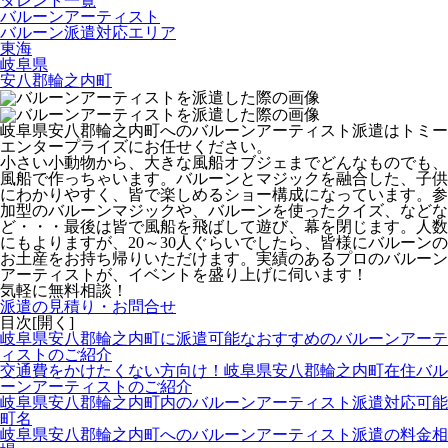
タレント一覧
バルーンアーティスト
バルーン派遣対応エリア
東海
岐阜県
安八郡輪之内町
岐阜県安八郡輪之内町へのバルーンアーティスト派遣はトミー
エンタープライズにお任せください。
小さい小動物から、大きな風船オブジェまでどんなものでも、
風船で作っちゃいます。バルーンとマジックを融合した、子供
にわかりやすく、皆で楽しめるショー構成になっています。参
加型のバルーンマジックや、バルーンを使ったクイズ、などな
ど・・・最後は皆で風船を飛ばして遊び、幕を閉じます。人数
にもよりますが、20～30人ぐらいでしたら、皆様にバルーンの
お土産をお持ち帰りいただけます。
実績のあるプロのバルーン
アーティストが、イベントを盛り上げに伺います！
気軽に無料相談！
派遣の見積り・お問合せ
目次[
開く
]
岐阜県安八郡輪之内町に派遣可能なおすすめのバルーンアーテ
ィストのご紹介
交通費をかけたくない方向け！岐阜県安八郡輪之内町在住バル
ーンアーティストのご紹介
岐阜県安八郡輪之内町内のバルーンアーティスト派遣対応可能
町名
岐阜県安八郡輪之内町へのバルーンアーティスト派遣の料金相