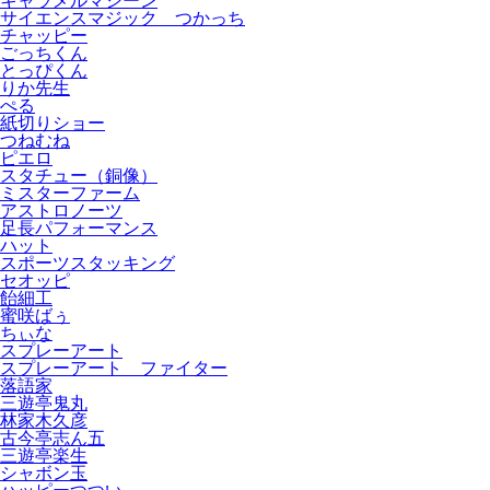
キャラメルマシーン
サイエンスマジック つかっち
チャッピー
ごっちくん
とっぴくん
りか先生
ぺる
紙切りショー
つねむね
ピエロ
スタチュー（銅像）
ミスターファーム
アストロノーツ
足長パフォーマンス
ハット
スポーツスタッキング
セオッピ
飴細工
蜜咲ばぅ
ちぃな
スプレーアート
スプレーアート ファイター
落語家
三遊亭鬼丸
林家木久彦
古今亭志ん五
三遊亭楽生
シャボン玉