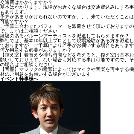
交通費はかかりますか？
基本はかかります。現場がお近くな場合は交通費込みにする事
もあります。
予算があまりかけられないのですが、、、来ていただくことは
可能ですか？
ご予算に合わせたパフォーマーを派遣させて頂いておりますの
で、まずはご相談ください
経験のあるバルーンアーティストを派遣してもらえますか？
弊社では、基本10年以上プロとして現場経験がある方を派遣し
ておりますが、ご予算により若手がお伺いする場合もあります
何か用意する必要がありますか？
【控え室】着替えや待ち時間などを考えると、控え室は基本お
願いしております。ない場合も対応する事は可能ですので、そ
の場合はご相談ください。
【音響】マジックの種類によってはマイクや音楽を再生する機
材のご用意をお願いする場合がございます
イベント幹事様へ