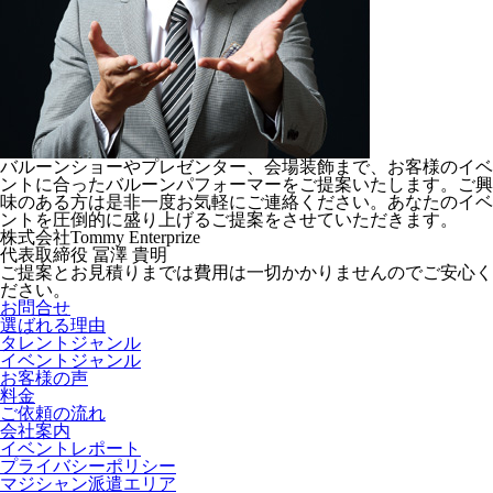
バルーンショーやプレゼンター、会場装飾まで、お客様のイベ
ントに合ったバルーンパフォーマーをご提案いたします。ご興
味のある方は是非一度お気軽にご連絡ください。あなたのイベ
ントを圧倒的に盛り上げるご提案をさせていただきます。
株式会社Tommy Enterprize
代表取締役
冨澤 貴明
ご提案とお見積りまでは費用は一切かかりませんのでご安心く
ださい。
お問合せ
選ばれる理由
タレントジャンル
イベントジャンル
お客様の声
料金
ご依頼の流れ
会社案内
イベントレポート
プライバシーポリシー
マジシャン派遣エリア