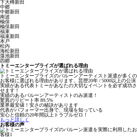
下大榑新田
中郷
中郷新田
南波
楡俣
楡俣新田
福束
福束新田
本戸
松内
海松新田
藻池新田
四郷
トミーエンタープライズが選ばれる理由
トミーエンタープライズのバルーンアーティスト派遣が多くの
お客様に選ばれる理由があります。芸歴20年 / 5000以上の公演
実績がある代表トミーがあなたの大切なイベントを必ず成功さ
せます！
実績のあるバルーンアーティストのみ派遣！
驚異のリピート率 89.5%
業界最安値！安さの秘訣があります
代表がパフォーマー出身で、現場を知っている
安心と信頼の20年間以上トラブルゼロ！
もっと詳しく
お客様の声