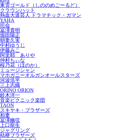
kaya
東雲ゴールド（しののめごーるど）
クラウンハット
熱血大道芸人 ドラマチック・ガマン
YAHA
司会
冨澤貴明
堀田陽正
朝妻久実
中村ゆうじ
伊藤みこ
阿里耶 ありや
仲村ちぃな
桜乃花（ほのか）
ミュージシャン
マホガニーオルガンオールスターズ
河波浩平
三上志織
ORINO ORION
鈴木洋一
音楽ピクニック楽団
TAON
スキヤキ・ブラザーズ
和妻
冨澤幽弦
上口龍生
ジャグリング
桔梗ブラザーズ