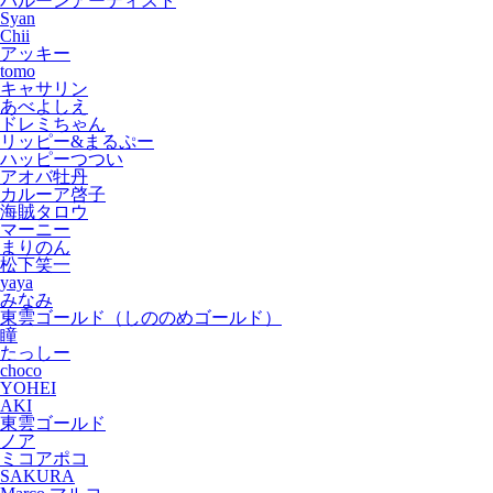
バルーンアーティスト
Syan
Chii
アッキー
tomo
キャサリン
あべよしえ
ドレミちゃん
リッピー&まるぷー
ハッピーつつい
アオバ牡丹
カルーア啓子
海賊タロウ
マーニー
まりのん
松下笑一
yaya
みなみ
東雲ゴールド（しののめゴールド）
瞳
たっしー
choco
YOHEI
AKI
東雲ゴールド
ノア
ミコアポコ
SAKURA