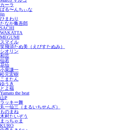
Marco マルコ
カーラ
ばる〜んちぃな
jin
ひまわり
たなか亀吾郎
SACHI
WAKATTA
MEGUMI
スマイル
笑飛須たぬ美（えびすたぬみ）
シオリン
和芸
仙若
花仙
小泉謙一
松元宏樹
こまたん
ゆうき
とよ福
Yamato the beat
山P
ラッキー舞
丸一仙三（まるいちせんざ）
ものまね
木村たいぞう
まっちゃま
KURO