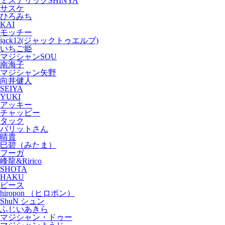
ミステリックSHINYA
サスケ
ひろみち
KAI
モッチー
jack12(ジャックトゥエルブ)
いちご姫
マジシャンSOU
南海子
マジシャン矢野
向井健人
SEIYA
YUKI
アッキー
チャッピー
タック
バリットさん
晴貴
巳碧（みたま）
フーガ
峰龍&Ririco
SHOTA
HAKU
ピース
hiropon （ヒロポン）
ShuN シュン
ふじいあきら
マジシャン・ドゥー