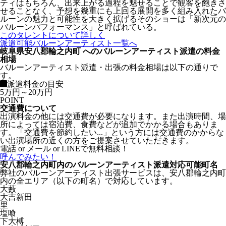
ティはもちろん、出来上がる過程を魅せることで観客を飽きさ
せることなく、予想を幾重にも上回る展開を多く組み入れたバ
ルーンの魅力と可能性を大きく拡げるそのショーは「新次元の
バルーンパフォーマンス」と呼ばれている。
このタレントについて詳しく
派遣可能バルーンアーティスト一覧へ
岐阜県安八郡輪之内町 へのバルーンアーティスト派遣の料金
相場
バルーンアーティスト派遣・出張の料金相場は以下の通りで
す。
派遣料金の目安
5万円～20万円
POINT
交通費について
出演料金の他には交通費が必要になります。また出演時間、場
所によっては宿泊費、食費などが追加でかかる場合もありま
す。「交通費を節約したい...」という方には交通費のかからな
い出演場所の近くの方をご提案させていただきます。
電話 or メール or LINEで無料相談！
呼んでみたい！
安八郡輪之内町内のバルーンアーティスト派遣対応可能町名
弊社のバルーンアーティスト出張サービスは、安八郡輪之内町
内の全エリア（以下の町名）で対応しています。
大藪
大吉新田
里
塩喰
下大榑