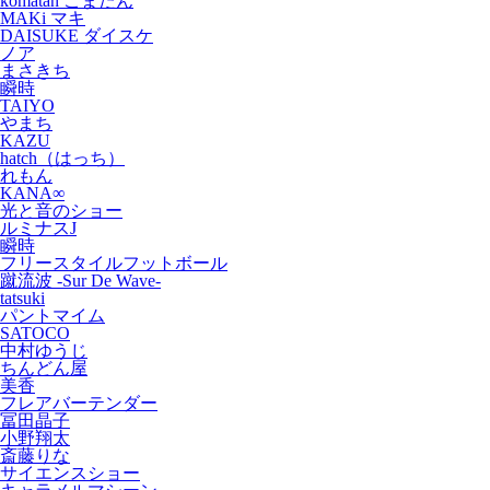
komatan こまたん
MAKi マキ
DAISUKE ダイスケ
ノア
まさきち
瞬時
TAIYO
やまち
KAZU
hatch（はっち）
れもん
KANA∞
光と音のショー
ルミナスJ
瞬時
フリースタイルフットボール
蹴流波 -Sur De Wave-
tatsuki
パントマイム
SATOCO
中村ゆうじ
ちんどん屋
美香
フレアバーテンダー
冨田晶子
小野翔太
斎藤りな
サイエンスショー