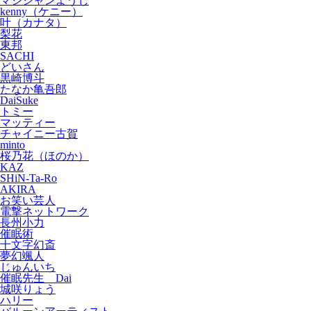
マジシャンようじ
kenny（ケニー）
叶（カナタ）
梨花
東邦
SACHI
どいさん
黒崎博斗
たなか亀吾郎
DaiSuke
トミー
マッティー
チャイニー古賀
minto
桜乃花（ほのか）
KAZ
SHiN-Ta-Ro
AKIRA
お笑い芸人
電撃ネットワーク
長州小力
催眠術
十文字幻斎
夢幻颯人
じゅんいち
催眠先生 Dai
城咲りょう
ハリー