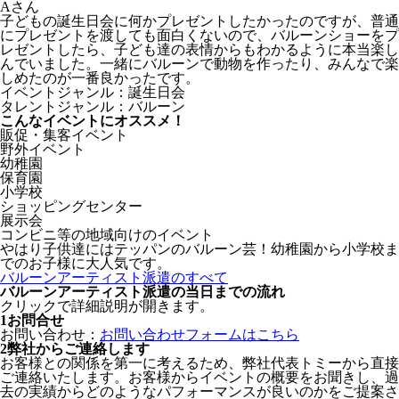
Aさん
子どもの誕生日会に何かプレゼントしたかったのですが、普通
にプレゼントを渡しても面白くないので、バルーンショーをプ
レゼントしたら、子ども達の表情からもわかるように本当楽し
んでいました。一緒にバルーンで動物を作ったり、みんなで楽
しめたのが一番良かったです。
イベントジャンル：誕生日会
タレントジャンル：バルーン
こんなイベントにオススメ！
販促・集客イベント
野外イベント
幼稚園
保育園
小学校
ショッピングセンター
展示会
コンビニ等の地域向けのイベント
やはり子供達にはテッパンのバルーン芸！幼稚園から小学校ま
でのお子様に大人気です。
バルーンアーティスト派遣のすべて
バルーンアーティスト派遣の当日までの流れ
クリックで詳細説明が開きます。
1
お問合せ
お問い合わせ：
お問い合わせフォームはこちら
2
弊社からご連絡します
お客様との関係を第一に考えるため、弊社代表トミーから直接
ご連絡いたします。お客様からイベントの概要をお聞きし、過
去の実績からどのようなパフォーマンスが良いのかをご提案さ