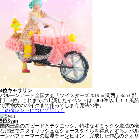
4位
キャサリン
バルーンアート全国大会「ツイスターズ2019 in 関西」3on3 部
門 3位。これまでに出演したイベントは1,000件 以上！！風船
で実物大のバイクまで作ってしまう魔法の手。
このタレントについて詳しく
5位
Syan
国内最高のスピードとテクニック、特殊なギミックや魔法の様
な演出でスタイリッシュなショースタイルを得意とする。バル
ーンパフォーマーの世界チャンピオン。完成した作品のクオリ