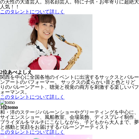
の天性の大道芸人。別名顔芸人。特に子供・お年寄りに超絶大
人気！！
このタレントについて詳しく
2位
あべよしえ
関西を中心に全国各地のイベントに出演するサックスとバルー
ンアートのパフォーマー。 サックスの柔らかい音と色とりど
りのバルーンアート、聴覚と視覚の両方を刺激する楽しいパフ
ォーマンス。
このタレントについて詳しく
3位
tomo
和・洋のステージバルーンショーやグリーティングを中心に、
サイエンスショー、風船教室、会場装飾、ディスプレイ制作、
ブライダルをマルチにこなしながら、子どもから大人まで、夢
と感動と笑顔をお届けするバルーンアーティスト
このタレントについて詳しく