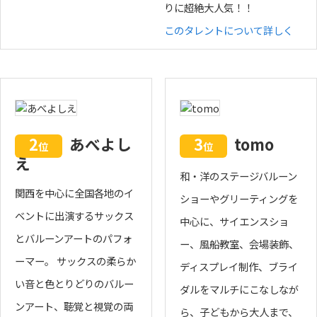
りに超絶大人気！！
このタレントについて詳しく
2
あべよし
3
tomo
位
位
え
和・洋のステージバルーン
関西を中心に全国各地のイ
ショーやグリーティングを
ベントに出演するサックス
中心に、サイエンスショ
とバルーンアートのパフォ
ー、風船教室、会場装飾、
ーマー。 サックスの柔らか
ディスプレイ制作、ブライ
い音と色とりどりのバルー
ダルをマルチにこなしなが
ンアート、聴覚と視覚の両
ら、子どもから大人まで、