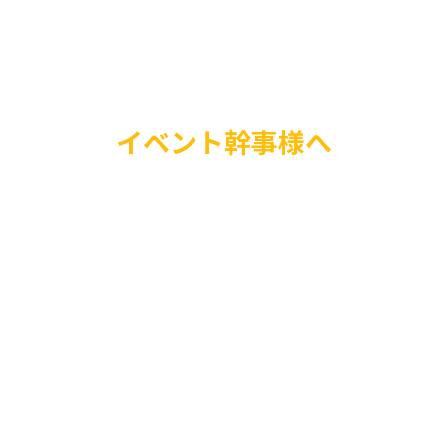
イベント幹事様へ
バルーンショーやプレ
場装飾まで、お客様の
ったバルーンパフォー
いたします。ご興味の
一度お気軽にご連絡く
たのイベントを圧倒的
ご提案をさせていただ