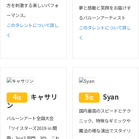
方を刺激する楽しいパフォ
夢と感動と笑顔をお届けす
ーマンス。
るバルーンアーティスト
このタレントについて詳し
このタレントについて詳し
く
く
4
キャサリ
5
Syan
位
位
ン
国内最高のスピードとテク
バルーンアート全国大会
ニック、特殊なギミックや
「ツイスターズ2019 in 関
魔法の様な演出でスタイリ
西」3on3 部門 3位。これ