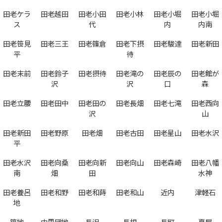
田老ケラ
田老越田
田老小田
田老小林
田老小堀
田老小堀
ス
代
内
内南
田老笹見
田老三王
田老篠倉
田老下摂
田老駿達
田老新田
平
待
田老末前
田老鈴子
田老摂待
田老滝の
田老辰の
田老館が
沢
沢
口
森
田老立腰
田老田中
田老田の
田老長畑
田老七滝
田老西向
沢
山
田老新田
田老野原
田老畑
田老古田
田老星山
田老水沢
平
田老水沢
田老向桑
田老向新
田老向山
田老森崎
田老八幡
南
畑
田
水神
田老養呂
田老和野
田老和蒔
田老和山
近内
津軽石
地
築地
中里団地
長沢
長根
長町
夏屋