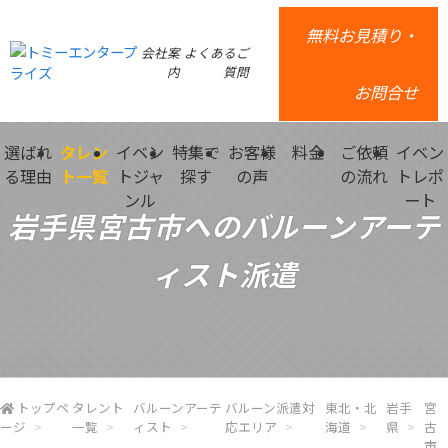
無料お見積り・
会社案
よくあるご
内
質問
お問合せ
選ばれ
タレン
イベン
特集で
お客様
料金
ご依頼
イベン
る理由
ト一覧
トジャ
探す
の声
の流れ
トレポ
ンル
ート
岩手県宮古市へのバルーンアーテ
ィスト派遣
トップペ
タレント
バルーンアーテ
バルーン派遣対
東北・北
岩手
宮
ージ
一覧
ィスト
応エリア
海道
県
古
市