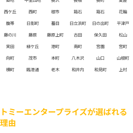
西ケ丘
西町
根市
箱石
箱石
花輪
腹帯
日影町
蟇目
日立浜町
日の出町
平津戸
藤の川
藤原
藤原上町
古田
保久田
松山
実田
緑ケ丘
港町
南町
宮園
宮町
向町
茂市
本町
八木沢
山口
山根町
横町
臨港通
老木
和井内
和見町
上村
トミーエンタープライズが選ばれる
理由