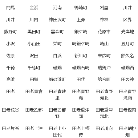
門馬
金浜
河南
鴨崎町
刈屋
川井
川井
川内
神田沢町
上鼻
神林
区界
熊野町
黒田町
黒森町
鍬ケ崎
花原市
光岸地
小沢
小山田
栄町
崎鍬ケ崎
崎山
五月町
佐原
沢田
白浜
新川町
末広町
鈴久名
千徳
千徳町
磯鶏
磯鶏石崎
磯鶏沖
磯鶏西
高浜
田鎖
蛸の浜町
田代
舘合町
田の神
田老
田老青倉
田老青砂
田老青野
田老青野
田老青野
里
滝
滝北
滝南
田老荒谷
田老乙部
田老乙部
田老重津
田老重津
田老樫内
野
部
部北
田老片巻
田老上沖
田老上小
田老上摂
田老川向
田老胡桃
田代
待
畑