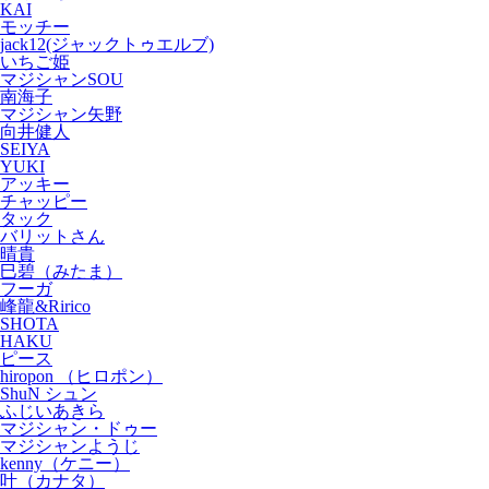
KAI
モッチー
jack12(ジャックトゥエルブ)
いちご姫
マジシャンSOU
南海子
マジシャン矢野
向井健人
SEIYA
YUKI
アッキー
チャッピー
タック
バリットさん
晴貴
巳碧（みたま）
フーガ
峰龍&Ririco
SHOTA
HAKU
ピース
hiropon （ヒロポン）
ShuN シュン
ふじいあきら
マジシャン・ドゥー
マジシャンようじ
kenny（ケニー）
叶（カナタ）