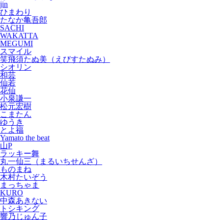
jin
ひまわり
たなか亀吾郎
SACHI
WAKATTA
MEGUMI
スマイル
笑飛須たぬ美（えびすたぬみ）
シオリン
和芸
仙若
花仙
小泉謙一
松元宏樹
こまたん
ゆうき
とよ福
Yamato the beat
山P
ラッキー舞
丸一仙三（まるいちせんざ）
ものまね
木村たいぞう
まっちゃま
KURO
中森あきない
トシキング
響乃じゅん子