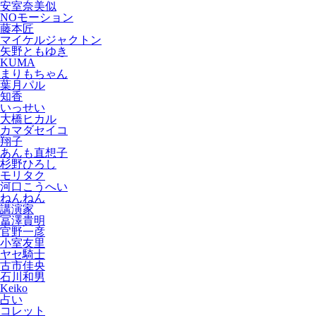
安室奈美似
NOモーション
藤本匠
マイケルジャクトン
矢野ともゆき
KUMA
まりもちゃん
葉月パル
知香
いっせい
大橋ヒカル
カマダセイコ
翔子
あんも直想子
杉野ひろし
モリタク
河口こうへい
ねんねん
講演家
冨澤貴明
官野一彦
小室友里
ヤセ騎士
古市佳央
石川和男
Keiko
占い
コレット