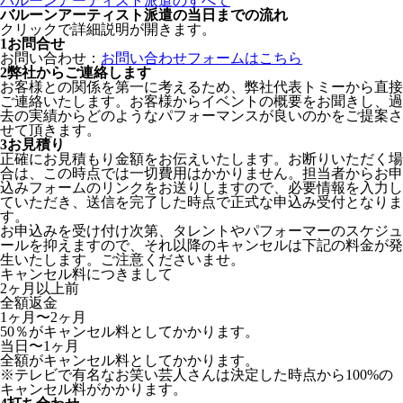
バルーンアーティスト派遣のすべて
バルーンアーティスト派遣の当日までの流れ
クリックで詳細説明が開きます。
1
お問合せ
お問い合わせ：
お問い合わせフォームはこちら
2
弊社からご連絡します
お客様との関係を第一に考えるため、弊社代表トミーから直接
ご連絡いたします。お客様からイベントの概要をお聞きし、過
去の実績からどのようなパフォーマンスが良いのかをご提案さ
せて頂きます。
3
お見積り
正確にお見積もり金額をお伝えいたします。お断りいただく場
合は、この時点では一切費用はかかりません。担当者からお申
込みフォームのリンクをお送りしますので、必要情報を入力し
ていただき、送信を完了した時点で正式な申込み受付となりま
す。
お申込みを受け付け次第、タレントやパフォーマーのスケジュ
ールを抑えますので、それ以降のキャンセルは下記の料金が発
生いたします。ご注意くださいませ。
キャンセル料につきまして
2ヶ月以上前
全額返金
1ヶ月〜2ヶ月
50％がキャンセル料としてかかります。
当日〜1ヶ月
全額がキャンセル料としてかかります。
※テレビで有名なお笑い芸人さんは決定した時点から100%の
キャンセル料がかかります。