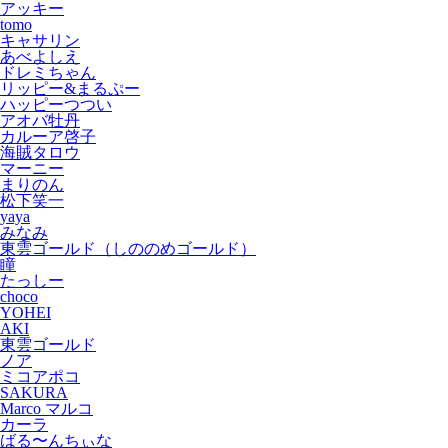
アッキー
tomo
キャサリン
あべよしえ
ドレミちゃん
リッピー&まるぷー
ハッピーつつい
アオバ牡丹
カルーア啓子
海賊タロウ
マーニー
まりのん
松下笑一
yaya
みなみ
東雲ゴールド（しののめゴールド）
瞳
たっしー
choco
YOHEI
AKI
東雲ゴールド
ノア
ミコアポコ
SAKURA
Marco マルコ
カーラ
ばる〜んちぃな