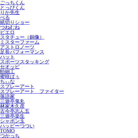
ごっちくん
とっぴくん
りか先生
ぺる
紙切りショー
つねむね
ピエロ
スタチュー（銅像）
ミスターファーム
アストロノーツ
足長パフォーマンス
ハット
スポーツスタッキング
セオッピ
飴細工
蜜咲ばぅ
ちぃな
スプレーアート
スプレーアート ファイター
落語家
三遊亭鬼丸
林家木久彦
古今亭志ん五
三遊亭楽生
シャボン玉
ハッピーつつい
TOMO
つかっち