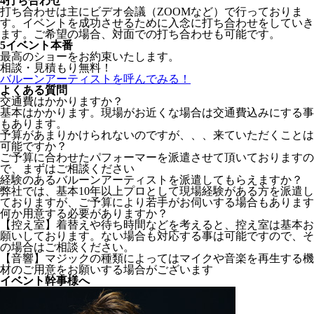
4
打ち合わせ
打ち合わせは主にビデオ会議（ZOOMなど）で行っておりま
す。イベントを成功させるために入念に打ち合わせをしていき
ます。ご希望の場合、対面での打ち合わせも可能です。
5
イベント本番
最高のショーをお約束いたします。
相談・見積もり無料！
バルーンアーティストを呼んでみる！
よくある質問
交通費はかかりますか？
基本はかかります。現場がお近くな場合は交通費込みにする事
もあります。
予算があまりかけられないのですが、、、来ていただくことは
可能ですか？
ご予算に合わせたパフォーマーを派遣させて頂いておりますの
で、まずはご相談ください
経験のあるバルーンアーティストを派遣してもらえますか？
弊社では、基本10年以上プロとして現場経験がある方を派遣し
ておりますが、ご予算により若手がお伺いする場合もあります
何か用意する必要がありますか？
【控え室】着替えや待ち時間などを考えると、控え室は基本お
願いしております。ない場合も対応する事は可能ですので、そ
の場合はご相談ください。
【音響】マジックの種類によってはマイクや音楽を再生する機
材のご用意をお願いする場合がございます
イベント幹事様へ