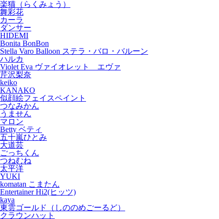
楽猫（らくみょう）
舞彩花
カーラ
ダンサー
HIDEMI
Bonita BonBon
Stella Varo Balloon ステラ・バロ・バルーン
ハルカ
Violet Eva ヴァイオレット エヴァ
芹沢梨奈
keiko
KANAKO
似顔絵フェイスペイント
つなみかん
うません
マロン
Betty ベティ
五十嵐ひとみ
大道芸
ごっちくん
つねむね
太平洋
YUKI
komatan こまたん
Entertainer Hi2(ヒッツ)
kaya
東雲ゴールド（しののめごーるど）
クラウンハット