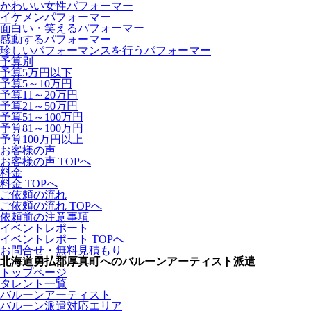
かわいい女性パフォーマー
イケメンパフォーマー
面白い・笑えるパフォーマー
感動するパフォーマー
珍しいパフォーマンスを行うパフォーマー
予算別
予算5万円以下
予算5～10万円
予算11～20万円
予算21～50万円
予算51～100万円
予算81～100万円
予算100万円以上
お客様の声
お客様の声 TOPへ
料金
料金 TOPへ
ご依頼の流れ
ご依頼の流れ TOPへ
依頼前の注意事項
イベントレポート
イベントレポート TOPへ
お問合せ・無料見積もり
北海道勇払郡厚真町へのバルーンアーティスト派遣
トップページ
タレント一覧
バルーンアーティスト
バルーン派遣対応エリア