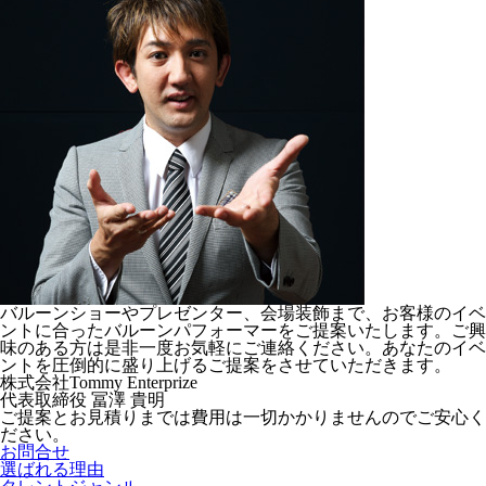
バルーンショーやプレゼンター、会場装飾まで、お客様のイベ
ントに合ったバルーンパフォーマーをご提案いたします。ご興
味のある方は是非一度お気軽にご連絡ください。あなたのイベ
ントを圧倒的に盛り上げるご提案をさせていただきます。
株式会社Tommy Enterprize
代表取締役
冨澤 貴明
ご提案とお見積りまでは費用は一切かかりませんのでご安心く
ださい。
お問合せ
選ばれる理由