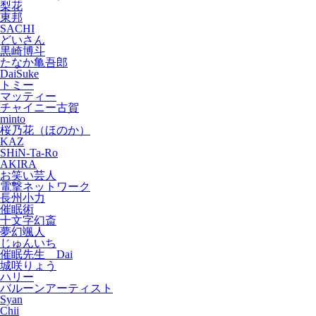
梨花
東邦
SACHI
どいさん
黒崎博斗
たなか亀吾郎
DaiSuke
トミー
マッティー
チャイニー古賀
minto
桜乃花（ほのか）
KAZ
SHiN-Ta-Ro
AKIRA
お笑い芸人
電撃ネットワーク
長州小力
催眠術
十文字幻斎
夢幻颯人
じゅんいち
催眠先生 Dai
城咲りょう
ハリー
バルーンアーティスト
Syan
Chii