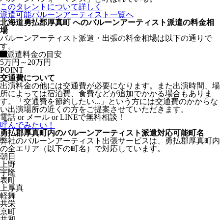
このタレントについて詳しく
派遣可能バルーンアーティスト一覧へ
北海道勇払郡厚真町 へのバルーンアーティスト派遣の料金相
場
バルーンアーティスト派遣・出張の料金相場は以下の通りで
す。
派遣料金の目安
5万円～20万円
POINT
交通費について
出演料金の他には交通費が必要になります。また出演時間、場
所によっては宿泊費、食費などが追加でかかる場合もありま
す。「交通費を節約したい...」という方には交通費のかからな
い出演場所の近くの方をご提案させていただきます。
電話 or メール or LINEで無料相談！
呼んでみたい！
勇払郡厚真町内のバルーンアーティスト派遣対応可能町名
弊社のバルーンアーティスト出張サービスは、勇払郡厚真町内
の全エリア（以下の町名）で対応しています。
朝日
上野
宇隆
表町
上厚真
軽舞
共栄
京町
共和