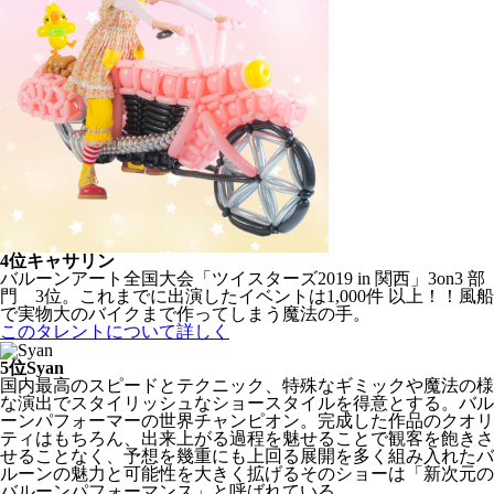
4位
キャサリン
バルーンアート全国大会「ツイスターズ2019 in 関西」3on3 部
門 3位。これまでに出演したイベントは1,000件 以上！！風船
で実物大のバイクまで作ってしまう魔法の手。
このタレントについて詳しく
5位
Syan
国内最高のスピードとテクニック、特殊なギミックや魔法の様
な演出でスタイリッシュなショースタイルを得意とする。バル
ーンパフォーマーの世界チャンピオン。完成した作品のクオリ
ティはもちろん、出来上がる過程を魅せることで観客を飽きさ
せることなく、予想を幾重にも上回る展開を多く組み入れたバ
ルーンの魅力と可能性を大きく拡げるそのショーは「新次元の
バルーンパフォーマンス」と呼ばれている。