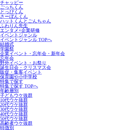
チャッピー
ごっちくん
とっぴくん
さーぼんくん
ハットくんとごんちゃん
ふわりん先生
エンタメ×企業研修
イベントジャンル
イベントジャンル TOPへ
結婚式
学園祭
企業イベント・忘年会・新年会
忘年会
野外イベント・お祭り
誕生日会・クリスマス会
販促・集客イベント
保育園や小中学校
特集で探す
特集で探す TOPへ
年齢層別
子どもウケ抜群
10代ウケ抜群
20代ウケ抜群
30代ウケ抜群
40代ウケ抜群
50代ウケ抜群
高齢者ウケ抜群
特徴別