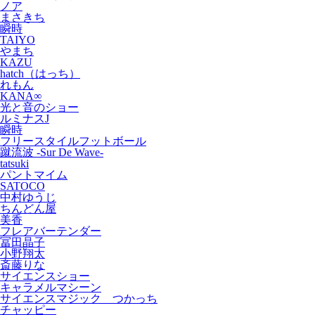
ノア
まさきち
瞬時
TAIYO
やまち
KAZU
hatch（はっち）
れもん
KANA∞
光と音のショー
ルミナスJ
瞬時
フリースタイルフットボール
蹴流波 -Sur De Wave-
tatsuki
パントマイム
SATOCO
中村ゆうじ
ちんどん屋
美香
フレアバーテンダー
冨田晶子
小野翔太
斎藤りな
サイエンスショー
キャラメルマシーン
サイエンスマジック つかっち
チャッピー