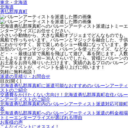
東北・北海道
北海道
勇払郡厚真町
北海道勇払郡厚真町へのバルーンアーティスト派遣はトミーエ
ンタープライズにお任せください。
小さい小動物から、大きな風船オブジェまでどんなものでも、
風船で作っちゃいます。バルーンとマジックを融合した、子供
にわかりやすく、皆で楽しめるショー構成になっています。参
加型のバルーンマジックや、バルーンを使ったクイズ、などな
ど・・・最後は皆で風船を飛ばして遊び、幕を閉じます。人数
にもよりますが、20～30人ぐらいでしたら、皆様にバルーンの
お土産をお持ち帰りいただけます。
実績のあるプロのバルーン
アーティストが、イベントを盛り上げに伺います！
気軽に無料相談！
派遣の見積り・お問合せ
目次[
開く
]
北海道勇払郡厚真町に派遣可能なおすすめのバルーンアーティ
ストのご紹介
交通費をかけたくない方向け！北海道勇払郡厚真町在住バルー
ンアーティストのご紹介
北海道勇払郡厚真町内のバルーンアーティスト派遣対応可能町
名
北海道勇払郡厚真町へのバルーンアーティスト派遣の料金相場
トミーエンタープライズが選ばれる理由
お客様の声
こんなイベントにオススメ！