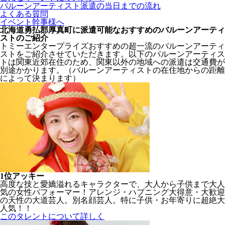
バルーンアーティスト派遣の当日までの流れ
よくある質問
イベント幹事様へ
北海道勇払郡厚真町に派遣可能なおすすめのバルーンアーティ
ストのご紹介
トミーエンタープライズおすすめの超一流のバルーンアーティ
ストをご紹介させていただきます。以下のバルーンアーティス
トは関東近郊在住のため、関東以外の地域への派遣は交通費が
別途かかります。（バルーンアーティストの在住地からの距離
によって決まります）
1位
アッキー
高度な技と愛嬌溢れるキャラクターで、大人から子供まで大人
気の女性パフォーマー！アレンジ・ハプニング大得意・大歓迎
の天性の大道芸人。別名顔芸人。特に子供・お年寄りに超絶大
人気！！
このタレントについて詳しく