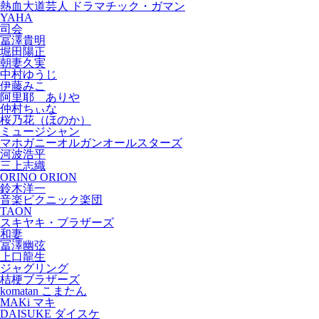
熱血大道芸人 ドラマチック・ガマン
YAHA
司会
冨澤貴明
堀田陽正
朝妻久実
中村ゆうじ
伊藤みこ
阿里耶 ありや
仲村ちぃな
桜乃花（ほのか）
ミュージシャン
マホガニーオルガンオールスターズ
河波浩平
三上志織
ORINO ORION
鈴木洋一
音楽ピクニック楽団
TAON
スキヤキ・ブラザーズ
和妻
冨澤幽弦
上口龍生
ジャグリング
桔梗ブラザーズ
komatan こまたん
MAKi マキ
DAISUKE ダイスケ