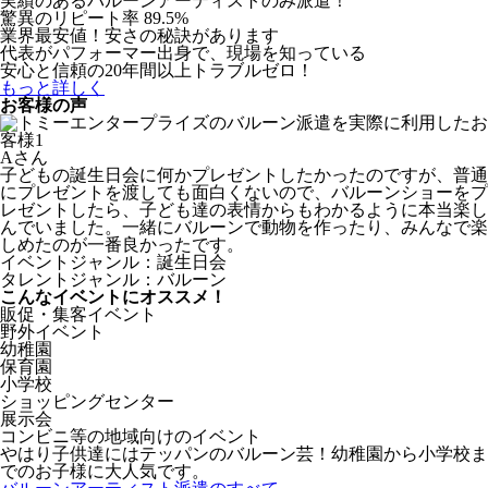
実績のあるバルーンアーティストのみ派遣！
驚異のリピート率 89.5%
業界最安値！安さの秘訣があります
代表がパフォーマー出身で、現場を知っている
安心と信頼の20年間以上トラブルゼロ！
もっと詳しく
お客様の声
Aさん
子どもの誕生日会に何かプレゼントしたかったのですが、普通
にプレゼントを渡しても面白くないので、バルーンショーをプ
レゼントしたら、子ども達の表情からもわかるように本当楽し
んでいました。一緒にバルーンで動物を作ったり、みんなで楽
しめたのが一番良かったです。
イベントジャンル：誕生日会
タレントジャンル：バルーン
こんなイベントにオススメ！
販促・集客イベント
野外イベント
幼稚園
保育園
小学校
ショッピングセンター
展示会
コンビニ等の地域向けのイベント
やはり子供達にはテッパンのバルーン芸！幼稚園から小学校ま
でのお子様に大人気です。