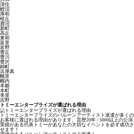
清住
鯉沼
厚和
桜丘
鹿沼
新町
高丘
東和
富里
富野
豊丘
豊川
豊沢
錦町
浜厚真
幌里
幌内
本郷
本町
美里
吉野
トミーエンタープライズが選ばれる理由
トミーエンタープライズのバルーンアーティスト派遣が多くの
お客様に選ばれる理由があります。芸歴20年 / 5000以上の公演
実績がある代表トミーがあなたの大切なイベントを必ず成功さ
せます！