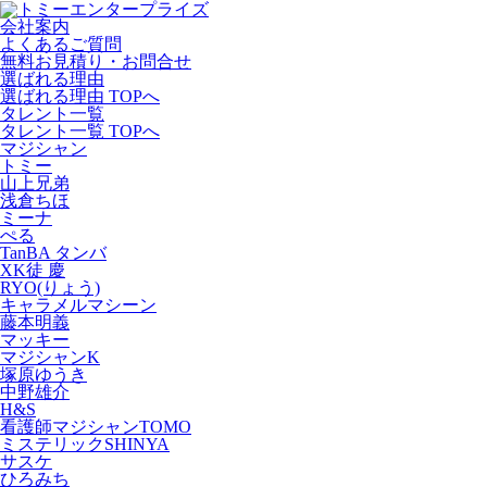
会社案内
よくあるご質問
無料お見積り・お問合せ
選ばれる理由
選ばれる理由 TOPへ
タレント一覧
タレント一覧 TOPへ
マジシャン
トミー
山上兄弟
浅倉ちほ
ミーナ
ぺる
TanBA タンバ
XK徒 慶
RYO(りょう)
キャラメルマシーン
藤本明義
マッキー
マジシャンK
塚原ゆうき
中野雄介
H&S
看護師マジシャンTOMO
ミステリックSHINYA
サスケ
ひろみち