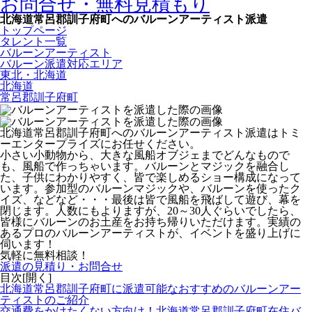
お問合せ・無料見積もり
北海道常呂郡訓子府町へのバルーンアーティスト派遣
トップページ
タレント一覧
バルーンアーティスト
バルーン派遣対応エリア
東北・北海道
北海道
常呂郡訓子府町
北海道常呂郡訓子府町へのバルーンアーティスト派遣はトミ
ーエンタープライズにお任せください。
小さい小動物から、大きな風船オブジェまでどんなもので
も、風船で作っちゃいます。バルーンとマジックを融合し
た、子供にわかりやすく、皆で楽しめるショー構成になって
います。参加型のバルーンマジックや、バルーンを使ったク
イズ、などなど・・・最後は皆で風船を飛ばして遊び、幕を
閉じます。人数にもよりますが、20～30人ぐらいでしたら、
皆様にバルーンのお土産をお持ち帰りいただけます。
実績の
あるプロのバルーンアーティストが、イベントを盛り上げに
伺います！
気軽に無料相談！
派遣の見積り・お問合せ
目次[
開く
]
北海道常呂郡訓子府町に派遣可能なおすすめのバルーンアー
ティストのご紹介
交通費をかけたくない方向け！北海道常呂郡訓子府町在住バ