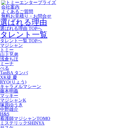
会社案内
よくあるご質問
無料お見積り・お問合せ
選ばれる理由
選ばれる理由 TOPへ
タレント一覧
タレント一覧 TOPへ
マジシャン
トミー
山上兄弟
浅倉ちほ
ミーナ
ぺる
TanBA タンバ
XK徒 慶
RYO(りょう)
キャラメルマシーン
藤本明義
マッキー
マジシャンK
塚原ゆうき
中野雄介
H&S
看護師マジシャンTOMO
ミステリックSHINYA
サスケ