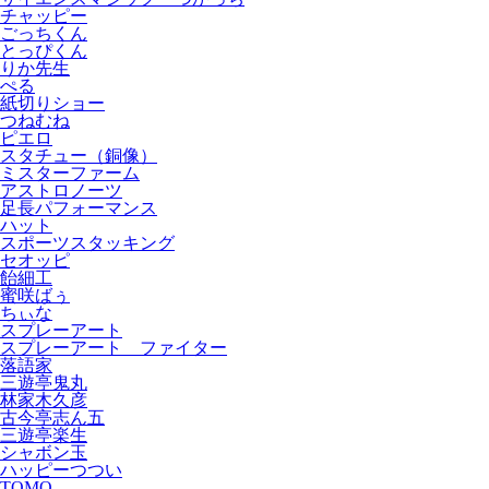
チャッピー
ごっちくん
とっぴくん
りか先生
ぺる
紙切りショー
つねむね
ピエロ
スタチュー（銅像）
ミスターファーム
アストロノーツ
足長パフォーマンス
ハット
スポーツスタッキング
セオッピ
飴細工
蜜咲ばぅ
ちぃな
スプレーアート
スプレーアート ファイター
落語家
三遊亭鬼丸
林家木久彦
古今亭志ん五
三遊亭楽生
シャボン玉
ハッピーつつい
TOMO