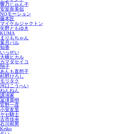
響乃じゅん子
安室奈美似
NOモーション
藤本匠
マイケルジャクトン
矢野ともゆき
KUMA
まりもちゃん
葉月パル
知香
いっせい
大橋ヒカル
カマダセイコ
翔子
あんも直想子
杉野ひろし
モリタク
河口こうへい
ねんねん
講演家
冨澤貴明
官野一彦
小室友里
ヤセ騎士
古市佳央
石川和男
Keiko
占い