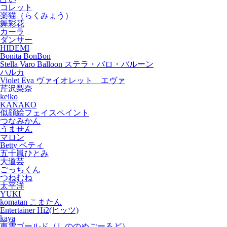
コレット
楽猫（らくみょう）
舞彩花
カーラ
ダンサー
HIDEMI
Bonita BonBon
Stella Varo Balloon ステラ・バロ・バルーン
ハルカ
Violet Eva ヴァイオレット エヴァ
芹沢梨奈
keiko
KANAKO
似顔絵フェイスペイント
つなみかん
うません
マロン
Betty ベティ
五十嵐ひとみ
大道芸
ごっちくん
つねむね
太平洋
YUKI
komatan こまたん
Entertainer Hi2(ヒッツ)
kaya
東雲ゴールド（しののめごーるど）