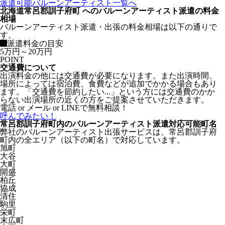
派遣可能バルーンアーティスト一覧へ
北海道常呂郡訓子府町 へのバルーンアーティスト派遣の料金
相場
バルーンアーティスト派遣・出張の料金相場は以下の通りで
す。
派遣料金の目安
5万円～20万円
POINT
交通費について
出演料金の他には交通費が必要になります。また出演時間、
場所によっては宿泊費、食費などが追加でかかる場合もあり
ます。「交通費を節約したい...」という方には交通費のかか
らない出演場所の近くの方をご提案させていただきます。
電話 or メール or LINEで無料相談！
呼んでみたい！
常呂郡訓子府町内のバルーンアーティスト派遣対応可能町名
弊社のバルーンアーティスト出張サービスは、常呂郡訓子府
町内の全エリア（以下の町名）で対応しています。
旭町
大谷
大町
開盛
柏丘
協成
清住
駒里
栄町
末広町