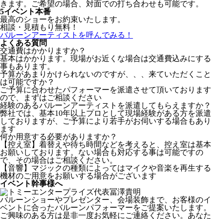
きます。ご希望の場合、対面での打ち合わせも可能です。
5
イベント本番
最高のショーをお約束いたします。
相談・見積もり無料！
バルーンアーティストを呼んでみる！
よくある質問
交通費はかかりますか？
基本はかかります。現場がお近くな場合は交通費込みにする
事もあります。
予算があまりかけられないのですが、、、来ていただくこと
は可能ですか？
ご予算に合わせたパフォーマーを派遣させて頂いております
ので、まずはご相談ください
経験のあるバルーンアーティストを派遣してもらえますか？
弊社では、基本10年以上プロとして現場経験がある方を派遣
しておりますが、ご予算により若手がお伺いする場合もあり
ます
何か用意する必要がありますか？
【控え室】着替えや待ち時間などを考えると、控え室は基本
お願いしております。ない場合も対応する事は可能ですの
で、その場合はご相談ください。
【音響】マジックの種類によってはマイクや音楽を再生する
機材のご用意をお願いする場合がございます
イベント幹事様へ
バルーンショーやプレゼンター、会場装飾まで、お客様のイ
ベントに合ったバルーンパフォーマーをご提案いたします。
ご興味のある方は是非一度お気軽にご連絡ください。あなた