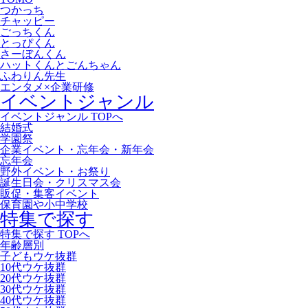
つかっち
チャッピー
ごっちくん
とっぴくん
さーぼんくん
ハットくんとごんちゃん
ふわりん先生
エンタメ×企業研修
イベントジャンル
イベントジャンル TOPへ
結婚式
学園祭
企業イベント・忘年会・新年会
忘年会
野外イベント・お祭り
誕生日会・クリスマス会
販促・集客イベント
保育園や小中学校
特集で探す
特集で探す TOPへ
年齢層別
子どもウケ抜群
10代ウケ抜群
20代ウケ抜群
30代ウケ抜群
40代ウケ抜群