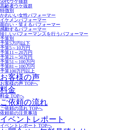
50代ウケ抜群
高齢者ウケ抜群
特徴別
かわいい女性パフォーマー
イケメンパフォーマー
面白い・笑えるパフォーマー
感動するパフォーマー
珍しいパフォーマンスを行うパフォーマー
予算別
予算5万円以下
予算5～10万円
予算11～20万円
予算21～50万円
予算51～100万円
予算81～100万円
予算100万円以上
お客様の声
お客様の声 TOPへ
料金
料金 TOPへ
ご依頼の流れ
ご依頼の流れ TOPへ
依頼前の注意事項
イベントレポート
イベントレポート TOPへ