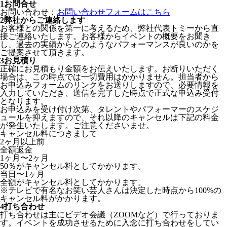
1
お問合せ
お問い合わせ：
お問い合わせフォームはこちら
2
弊社からご連絡します
お客様との関係を第一に考えるため、弊社代表トミーから直
接ご連絡いたします。お客様からイベントの概要をお聞き
し、過去の実績からどのようなパフォーマンスが良いのかを
ご提案させて頂きます。
3
お見積り
正確にお見積もり金額をお伝えいたします。お断りいただく
場合は、この時点では一切費用はかかりません。担当者から
お申込みフォームのリンクをお送りしますので、必要情報を
入力していただき、送信を完了した時点で正式な申込み受付
となります。
お申込みを受け付け次第、タレントやパフォーマーのスケジ
ュールを抑えますので、それ以降のキャンセルは下記の料金
が発生いたします。ご注意くださいませ。
キャンセル料につきまして
2ヶ月以上前
全額返金
1ヶ月〜2ヶ月
50％がキャンセル料としてかかります。
当日〜1ヶ月
全額がキャンセル料としてかかります。
※テレビで有名なお笑い芸人さんは決定した時点から100%の
キャンセル料がかかります。
4
打ち合わせ
打ち合わせは主にビデオ会議（ZOOMなど）で行っておりま
す。イベントを成功させるために入念に打ち合わせをしてい