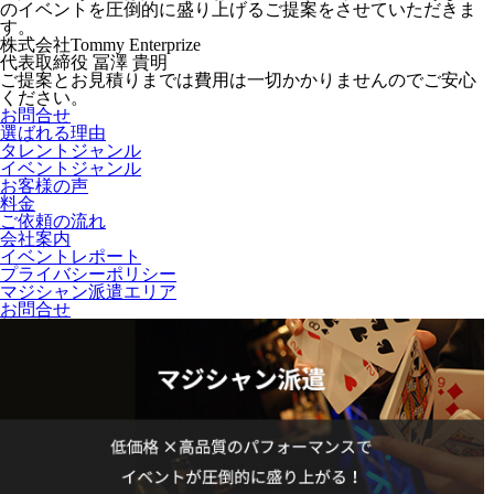
のイベントを圧倒的に盛り上げるご提案をさせていただきま
す。
株式会社Tommy Enterprize
代表取締役
冨澤 貴明
ご提案とお見積りまでは費用は一切かかりませんのでご安心
ください。
お問合せ
選ばれる理由
タレントジャンル
イベントジャンル
お客様の声
料金
ご依頼の流れ
会社案内
イベントレポート
プライバシーポリシー
マジシャン派遣エリア
お問合せ