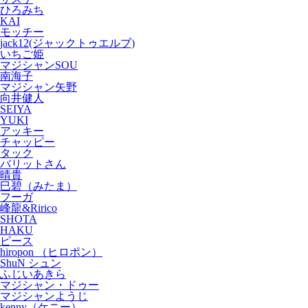
ひろみち
KAI
モッチー
jack12(ジャックトゥエルブ)
いちご姫
マジシャンSOU
南海子
マジシャン矢野
向井健人
SEIYA
YUKI
アッキー
チャッピー
タック
バリットさん
晴貴
巳碧（みたま）
フーガ
峰龍&Ririco
SHOTA
HAKU
ピース
hiropon （ヒロポン）
ShuN シュン
ふじいあきら
マジシャン・ドゥー
マジシャンようじ
kenny（ケニー）