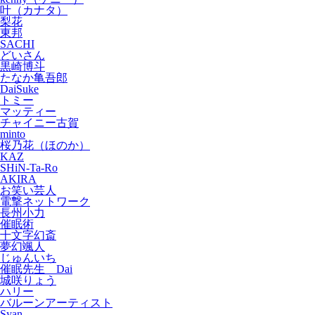
叶（カナタ）
梨花
東邦
SACHI
どいさん
黒崎博斗
たなか亀吾郎
DaiSuke
トミー
マッティー
チャイニー古賀
minto
桜乃花（ほのか）
KAZ
SHiN-Ta-Ro
AKIRA
お笑い芸人
電撃ネットワーク
長州小力
催眠術
十文字幻斎
夢幻颯人
じゅんいち
催眠先生 Dai
城咲りょう
ハリー
バルーンアーティスト
Syan