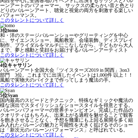
関西を中心に全国各地のイベントに出演するサックスとバル
ーンアートのパフォーマー。 サックスの柔らかい音と色とり
どりのバルーンアート、聴覚と視覚の両方を刺激する楽しい
パフォーマンス。
このタレントについて詳しく
3位
tomo
和・洋のステージバルーンショーやグリーティングを中心
に、サイエンスショー、風船教室、会場装飾、ディスプレイ
制作、ブライダルをマルチにこなしながら、子どもから大人
まで、夢と感動と笑顔をお届けするバルーンアーティスト
このタレントについて詳しく
4位
キャサリン
バルーンアート全国大会「ツイスターズ2019 in 関西」3on3
部門 3位。これまでに出演したイベントは1,000件 以上！！
風船で実物大のバイクまで作ってしまう魔法の手。
このタレントについて詳しく
5位
Syan
国内最高のスピードとテクニック、特殊なギミックや魔法の
様な演出でスタイリッシュなショースタイルを得意とする。
バルーンパフォーマーの世界チャンピオン。完成した作品の
クオリティはもちろん、出来上がる過程を魅せることで観客
を飽きさせることなく、予想を幾重にも上回る展開を多く組
み入れたバルーンの魅力と可能性を大きく拡げるそのショー
は「新次元のバルーンパフォーマンス」と呼ばれている。
このタレントについて詳しく