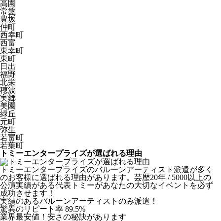
高園
常盤
豊坂
仲町
西幸町
西富
東幸町
東町
日出
福野
北栄
穂波
実郷
美園
緑丘
元町
弥生
若富町
若葉町
トミーエンタープライズが選ばれる理由
トミーエンタープライズのバルーンアーティスト派遣が多く
のお客様に選ばれる理由があります。芸歴20年 / 5000以上の
公演実績がある代表トミーがあなたの大切なイベントを必ず
成功させます！
実績のあるバルーンアーティストのみ派遣！
驚異のリピート率 89.5%
業界最安値！安さの秘訣があります