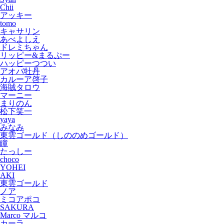
Chii
アッキー
tomo
キャサリン
あべよしえ
ドレミちゃん
リッピー&まるぷー
ハッピーつつい
アオバ牡丹
カルーア啓子
海賊タロウ
マーニー
まりのん
松下笑一
yaya
みなみ
東雲ゴールド（しののめゴールド）
瞳
たっしー
choco
YOHEI
AKI
東雲ゴールド
ノア
ミコアポコ
SAKURA
Marco マルコ
カーラ