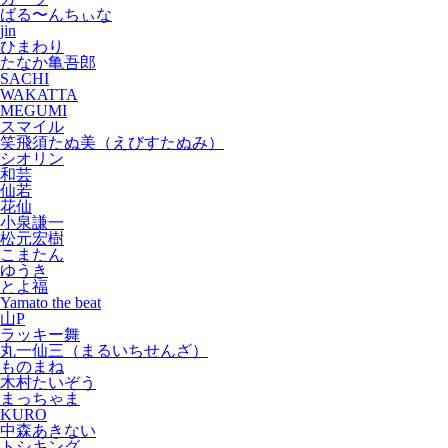
ばる〜んちぃな
jin
ひまわり
たなか亀吾郎
SACHI
WAKATTA
MEGUMI
スマイル
笑飛須たぬ美（えびすたぬみ）
シオリン
和芸
仙若
花仙
小泉謙一
松元宏樹
こまたん
ゆうき
とよ福
Yamato the beat
山P
ラッキー舞
丸一仙三（まるいちせんざ）
ものまね
木村たいぞう
まっちゃま
KURO
中森あきない
トシキング