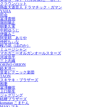
クラウンハット
熱血大道芸人 ドラマチック・ガマン
YAHA
司会
冨澤貴明
堀田陽正
朝妻久実
中村ゆうじ
伊藤みこ
阿里耶 ありや
仲村ちぃな
桜乃花（ほのか）
ミュージシャン
マホガニーオルガンオールスターズ
河波浩平
三上志織
ORINO ORION
鈴木洋一
音楽ピクニック楽団
TAON
スキヤキ・ブラザーズ
和妻
冨澤幽弦
上口龍生
ジャグリング
桔梗ブラザーズ
komatan こまたん
MAKi マキ