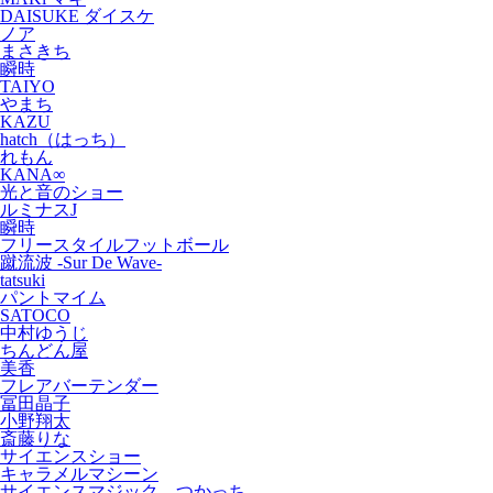
DAISUKE ダイスケ
ノア
まさきち
瞬時
TAIYO
やまち
KAZU
hatch（はっち）
れもん
KANA∞
光と音のショー
ルミナスJ
瞬時
フリースタイルフットボール
蹴流波 -Sur De Wave-
tatsuki
パントマイム
SATOCO
中村ゆうじ
ちんどん屋
美香
フレアバーテンダー
冨田晶子
小野翔太
斎藤りな
サイエンスショー
キャラメルマシーン
サイエンスマジック つかっち