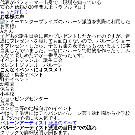
代表がパフォーマー出身で、現場を知っている
安心と信頼の20年間以上トラブルゼロ！
もっと詳しく
お客様の声
Aさん
子どもの誕生日会に何かプレゼントしたかったのですが、普
通にプレゼントを渡しても面白くないので、バルーンショー
をプレゼントしたら、子ども達の表情からもわかるように本
当楽しんでいました。一緒にバルーンで動物を作ったり、み
んなで楽しめたのが一番良かったです。
イベントジャンル：誕生日会
タレントジャンル：バルーン
こんなイベントにオススメ！
販促・集客イベント
野外イベント
幼稚園
保育園
小学校
ショッピングセンター
展示会
コンビニ等の地域向けのイベント
やはり子供達にはテッパンのバルーン芸！幼稚園から小学校
までのお子様に大人気です。
バルーンアーティスト派遣のすべて
バルーンアーティスト派遣の当日までの流れ
クリックで詳細説明が開きます。