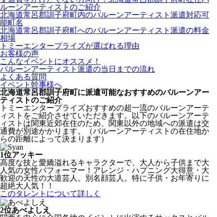
ルーンアーティストのご紹介
北海道常呂郡訓子府町内のバルーンアーティスト派遣対応可
能町名
北海道常呂郡訓子府町へのバルーンアーティスト派遣の料金
相場
トミーエンタープライズが選ばれる理由
お客様の声
こんなイベントにオススメ！
バルーンアーティスト派遣の当日までの流れ
よくある質問
イベント幹事様へ
北海道常呂郡訓子府町に派遣可能なおすすめのバルーンアー
ティストのご紹介
トミーエンタープライズおすすめの超一流のバルーンアーテ
ィストをご紹介させていただきます。以下のバルーンアーテ
ィストは関東近郊在住のため、関東以外の地域への派遣は交
通費が別途かかります。（バルーンアーティストの在住地か
らの距離によって決まります）
1位
アッキー
高度な技と愛嬌溢れるキャラクターで、大人から子供まで大
人気の女性パフォーマー！アレンジ・ハプニング大得意・大
歓迎の天性の大道芸人。別名顔芸人。特に子供・お年寄りに
超絶大人気！！
このタレントについて詳しく
2位
あべよしえ