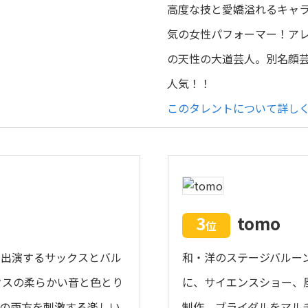
高度な技と愛嬌溢れるキャ
気の女性パフォーマー！ア
の天性の大道芸人。別名顔
人気！！
このタレントについて詳し
3
tomo
位
に出演するサックスとバル
和・洋のステージバルー
クスの柔らかい音と色とり
に、サイエンスショー、
の両方を刺激する楽しい
制作、ブライダルをマル