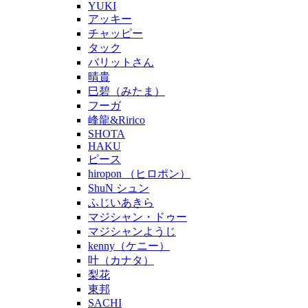
YUKI
アッキー
チャッピー
タック
バリットさん
晴貴
巳碧（みたま）
フーガ
峰龍&Ririco
SHOTA
HAKU
ピース
hiropon （ヒロポン）
ShuN シュン
ふじいあきら
マジシャン・ドゥー
マジシャンようじ
kenny（ケニー）
叶（カナタ）
梨花
東邦
SACHI