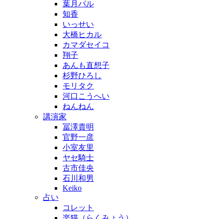
葉月パル
知香
いっせい
大橋ヒカル
カマダセイコ
翔子
あんも直想子
杉野ひろし
モリタク
河口こうへい
ねんねん
講演家
冨澤貴明
官野一彦
小室友里
ヤセ騎士
古市佳央
石川和男
Keiko
占い
コレット
楽猫（らくみょう）