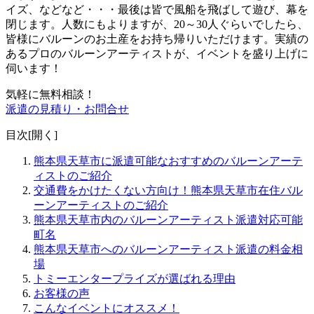
イズ、などなど・・・最後は皆で風船を飛ばして遊び、幕を
閉じます。人数にもよりますが、20～30人ぐらいでしたら、
皆様にバルーンのお土産をお持ち帰りいただけます。
実績の
あるプロのバルーンアーティストが、イベントを盛り上げに
伺います！
気軽に無料相談！
派遣の見積り・お問合せ
目次[
開く
]
熊本県天草市に派遣可能なおすすめのバルーンアーテ
ィストのご紹介
交通費をかけたくない方向け！熊本県天草市在住バル
ーンアーティストのご紹介
熊本県天草市内のバルーンアーティスト派遣対応可能
町名
熊本県天草市へのバルーンアーティスト派遣の料金相
場
トミーエンタープライズが選ばれる理由
お客様の声
こんなイベントにオススメ！