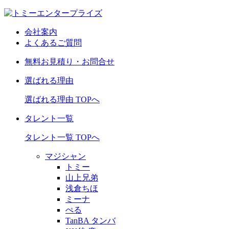
会社案内
よくあるご質問
無料お見積り・お問合せ
選ばれる理由
選ばれる理由 TOPへ
タレント一覧
タレント一覧 TOPへ
マジシャン
トミー
山上兄弟
浅倉ちほ
ミーナ
ぺる
TanBA タンバ