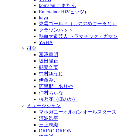
komatan こまたん
Entertainer Hi2(ヒッツ)
kaya
東雲ゴールド（しののめごーるど）
クラウンハット
熱血大道芸人 ドラマチック・ガマン
YAHA
司会
冨澤貴明
堀田陽正
朝妻久実
中村ゆうじ
伊藤みこ
阿里耶 ありや
仲村ちぃな
桜乃花（ほのか）
ミュージシャン
マホガニーオルガンオールスターズ
河波浩平
三上志織
ORINO ORION