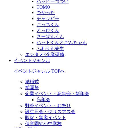
ハッピーつつい
TOMO
つかっち
チャッピー
ごっちくん
とっぴくん
さーぼんくん
ハットくんとごんちゃん
ふわりん先生
エンタメ×企業研修
イベントジャンル
イベントジャンル TOPへ
結婚式
学園祭
企業イベント・忘年会・新年会
忘年会
野外イベント・お祭り
誕生日会・クリスマス会
販促・集客イベント
保育園や小中学校