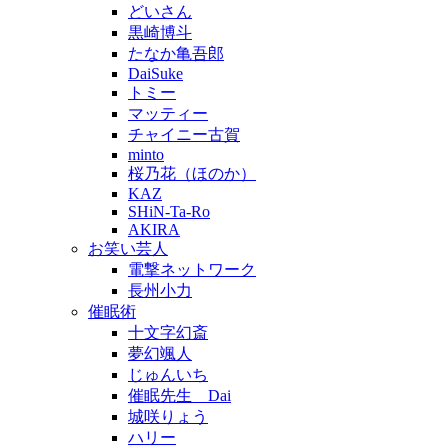
どいさん
黒崎博斗
たなか亀吾郎
DaiSuke
トミー
マッティー
チャイニー古賀
minto
桜乃花（ほのか）
KAZ
SHiN-Ta-Ro
AKIRA
お笑い芸人
電撃ネットワーク
長州小力
催眠術
十文字幻斎
夢幻颯人
じゅんいち
催眠先生 Dai
城咲りょう
ハリー