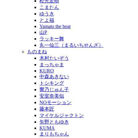
松元宏樹
こまたん
ゆうき
とよ福
Yamato the beat
山P
ラッキー舞
丸一仙三（まるいちせんざ）
ものまね
木村たいぞう
まっちゃま
KURO
中森あきない
トシキング
響乃じゅん子
安室奈美似
NOモーション
藤本匠
マイケルジャクトン
矢野ともゆき
KUMA
まりもちゃん