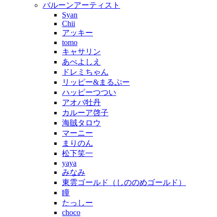
バルーンアーティスト
Syan
Chii
アッキー
tomo
キャサリン
あべよしえ
ドレミちゃん
リッピー&まるぷー
ハッピーつつい
アオバ牡丹
カルーア啓子
海賊タロウ
マーニー
まりのん
松下笑一
yaya
みなみ
東雲ゴールド（しののめゴールド）
瞳
たっしー
choco