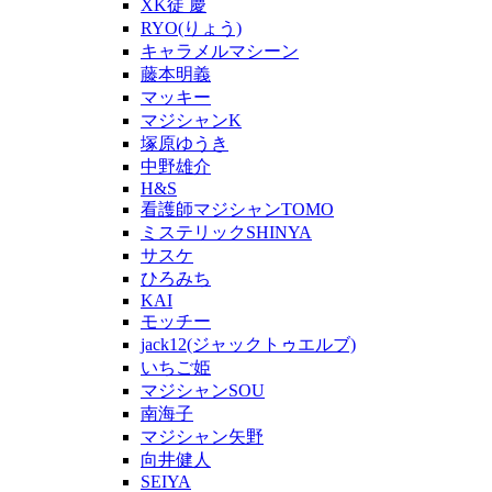
XK徒 慶
RYO(りょう)
キャラメルマシーン
藤本明義
マッキー
マジシャンK
塚原ゆうき
中野雄介
H&S
看護師マジシャンTOMO
ミステリックSHINYA
サスケ
ひろみち
KAI
モッチー
jack12(ジャックトゥエルブ)
いちご姫
マジシャンSOU
南海子
マジシャン矢野
向井健人
SEIYA