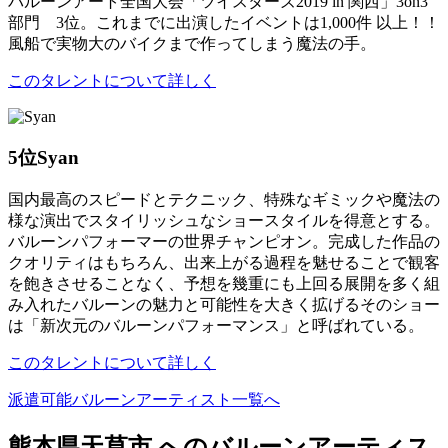
バルーンアート全国大会「ツイスターズ2019 in 関西」3on3
部門 3位。これまでに出演したイベントは1,000件 以上！！
風船で実物大のバイクまで作ってしまう魔法の手。
このタレントについて詳しく
5位
Syan
国内最高のスピードとテクニック、特殊なギミックや魔法の
様な演出でスタイリッシュなショースタイルを得意とする。
バルーンパフォーマーの世界チャンピオン。完成した作品の
クオリティはもちろん、出来上がる過程を魅せることで観客
を飽きさせることなく、予想を幾重にも上回る展開を多く組
み入れたバルーンの魅力と可能性を大きく拡げるそのショー
は「新次元のバルーンパフォーマンス」と呼ばれている。
このタレントについて詳しく
派遣可能バルーンアーティスト一覧へ
熊本県天草市 へのバルーンアーティス