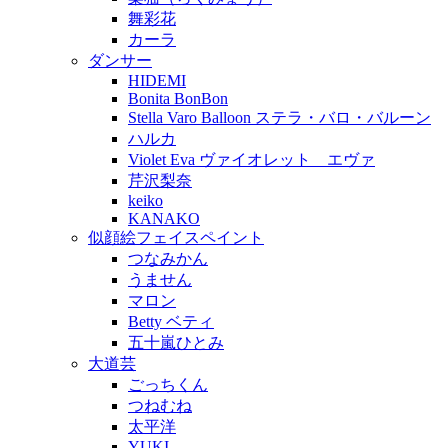
舞彩花
カーラ
ダンサー
HIDEMI
Bonita BonBon
Stella Varo Balloon ステラ・バロ・バルーン
ハルカ
Violet Eva ヴァイオレット エヴァ
芹沢梨奈
keiko
KANAKO
似顔絵フェイスペイント
つなみかん
うません
マロン
Betty ベティ
五十嵐ひとみ
大道芸
ごっちくん
つねむね
太平洋
YUKI