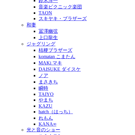
鈴木洋一
音楽ピクニック楽団
TAON
スキヤキ・ブラザーズ
和妻
冨澤幽弦
上口龍生
ジャグリング
桔梗ブラザーズ
komatan こまたん
MAKi マキ
DAISUKE ダイスケ
ノア
まさきち
瞬時
TAIYO
やまち
KAZU
hatch（はっち）
れもん
KANA∞
光と音のショー