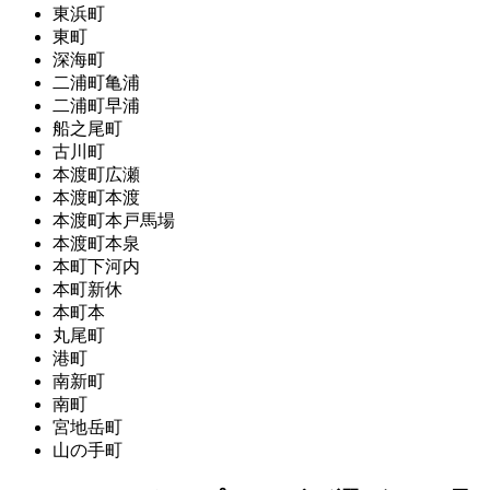
東浜町
東町
深海町
二浦町亀浦
二浦町早浦
船之尾町
古川町
本渡町広瀬
本渡町本渡
本渡町本戸馬場
本渡町本泉
本町下河内
本町新休
本町本
丸尾町
港町
南新町
南町
宮地岳町
山の手町