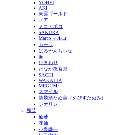
YOHEI
AKI
東雲ゴールド
ノア
ミコアポコ
SAKURA
Marco マルコ
カーラ
ばる〜んちぃな
jin
ひまわり
たなか亀吾郎
SACHI
WAKATTA
MEGUMI
スマイル
笑飛須たぬ美（えびすたぬみ）
シオリン
和芸
仙若
花仙
小泉謙一