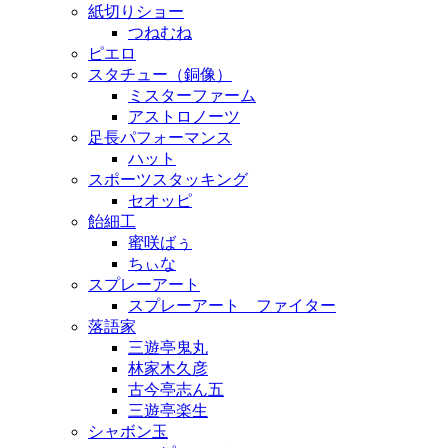
紙切りショー
つねむね
ピエロ
スタチュー（銅像）
ミスターファーム
アストロノーツ
足長パフォーマンス
ハット
スポーツスタッキング
セオッピ
飴細工
蜜咲ばぅ
ちぃな
スプレーアート
スプレーアート ファイター
落語家
三遊亭鬼丸
林家木久彦
古今亭志ん五
三遊亭楽生
シャボン玉