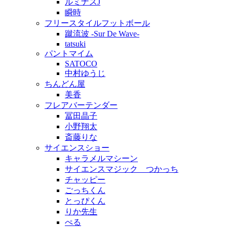
ルミナスJ
瞬時
フリースタイルフットボール
蹴流波 -Sur De Wave-
tatsuki
パントマイム
SATOCO
中村ゆうじ
ちんどん屋
美香
フレアバーテンダー
冨田晶子
小野翔太
斎藤りな
サイエンスショー
キャラメルマシーン
サイエンスマジック つかっち
チャッピー
ごっちくん
とっぴくん
りか先生
ぺる