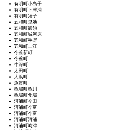
有明町小島子
有明町下津浦
有明町須子
五和町鬼池
五和町御領
五和町城河原
五和町手野
五和町二江
今釜新町
今釜町
牛深町
太田町
大浜町
魚貫町
亀場町亀川
亀場町食場
河浦町今田
河浦町今富
河浦町今富
河浦町河浦
河浦町崎津