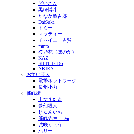
どいさん
黒崎博斗
たなか亀吾郎
DaiSuke
トミー
マッティー
チャイニー古賀
minto
桜乃花（ほのか）
KAZ
SHiN-Ta-Ro
AKIRA
お笑い芸人
電撃ネットワーク
長州小力
催眠術
十文字幻斎
夢幻颯人
じゅんいち
催眠先生 Dai
城咲りょう
ハリー