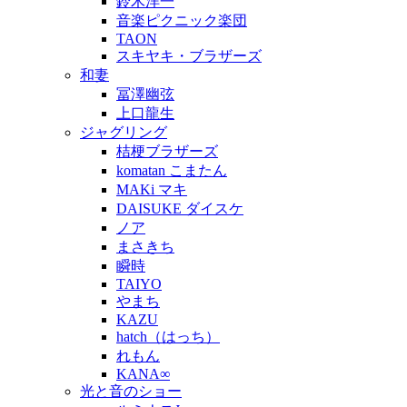
鈴木洋一
音楽ピクニック楽団
TAON
スキヤキ・ブラザーズ
和妻
冨澤幽弦
上口龍生
ジャグリング
桔梗ブラザーズ
komatan こまたん
MAKi マキ
DAISUKE ダイスケ
ノア
まさきち
瞬時
TAIYO
やまち
KAZU
hatch（はっち）
れもん
KANA∞
光と音のショー