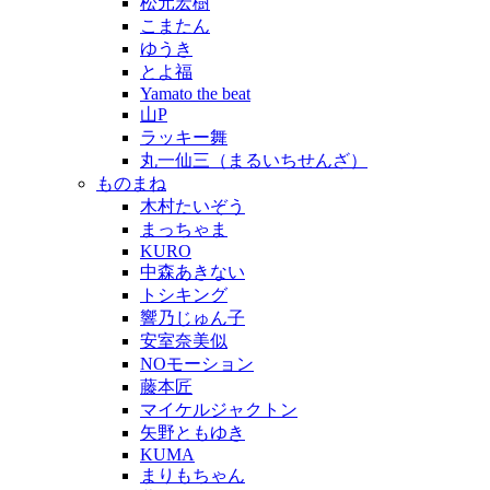
松元宏樹
こまたん
ゆうき
とよ福
Yamato the beat
山P
ラッキー舞
丸一仙三（まるいちせんざ）
ものまね
木村たいぞう
まっちゃま
KURO
中森あきない
トシキング
響乃じゅん子
安室奈美似
NOモーション
藤本匠
マイケルジャクトン
矢野ともゆき
KUMA
まりもちゃん