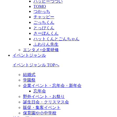
ハッピーつつい
TOMO
つかっち
チャッピー
ごっちくん
とっぴくん
さーぼんくん
ハットくんとごんちゃん
ふわりん先生
エンタメ×企業研修
イベントジャンル
イベントジャンル TOPへ
結婚式
学園祭
企業イベント・忘年会・新年会
忘年会
野外イベント・お祭り
誕生日会・クリスマス会
販促・集客イベント
保育園や小中学校