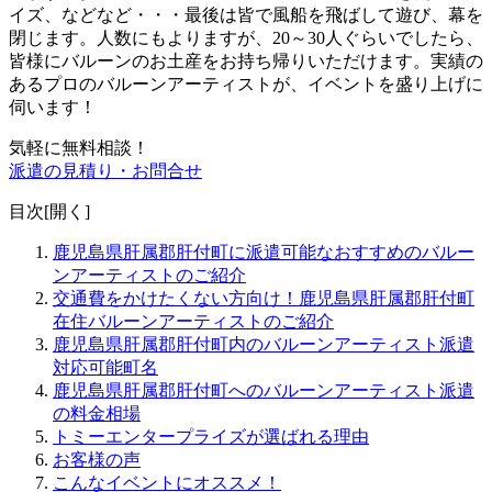
イズ、などなど・・・最後は皆で風船を飛ばして遊び、幕を
閉じます。人数にもよりますが、20～30人ぐらいでしたら、
皆様にバルーンのお土産をお持ち帰りいただけます。
実績の
あるプロのバルーンアーティストが、イベントを盛り上げに
伺います！
気軽に無料相談！
派遣の見積り・お問合せ
目次[
開く
]
鹿児島県肝属郡肝付町に派遣可能なおすすめのバルー
ンアーティストのご紹介
交通費をかけたくない方向け！鹿児島県肝属郡肝付町
在住バルーンアーティストのご紹介
鹿児島県肝属郡肝付町内のバルーンアーティスト派遣
対応可能町名
鹿児島県肝属郡肝付町へのバルーンアーティスト派遣
の料金相場
トミーエンタープライズが選ばれる理由
お客様の声
こんなイベントにオススメ！