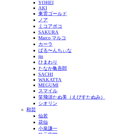
YOHEI
AKI
東雲ゴールド
ノア
ミコアポコ
SAKURA
Marco マルコ
カーラ
ばる〜んちぃな
jin
ひまわり
たなか亀吾郎
SACHI
WAKATTA
MEGUMI
スマイル
笑飛須たぬ美（えびすたぬみ）
シオリン
和芸
仙若
花仙
小泉謙一