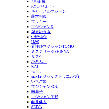
XK徒 慶
RYO(りょう)
キャラメルマシーン
藤本明義
マッキー
マジシャンK
塚原ゆうき
中野雄介
H&S
看護師マジシャンTOMO
ミステリックSHINYA
サスケ
ひろみち
KAI
モッチー
jack12(ジャックトゥエルブ)
いちご姫
マジシャンSOU
南海子
マジシャン矢野
向井健人
SEIYA