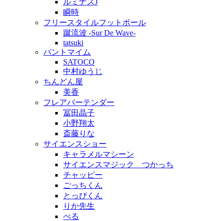
ルミナスJ
瞬時
フリースタイルフットボール
蹴流波 -Sur De Wave-
tatsuki
パントマイム
SATOCO
中村ゆうじ
ちんどん屋
美香
フレアバーテンダー
冨田晶子
小野翔太
斎藤りな
サイエンスショー
キャラメルマシーン
サイエンスマジック つかっち
チャッピー
ごっちくん
とっぴくん
りか先生
ぺる