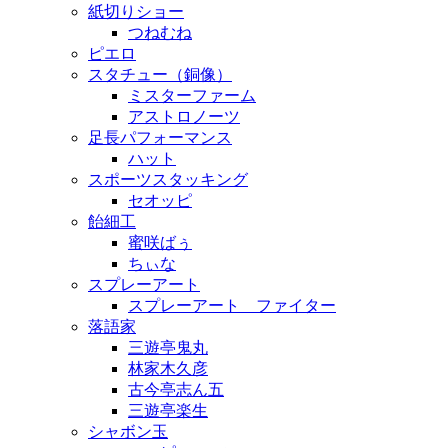
紙切りショー
つねむね
ピエロ
スタチュー（銅像）
ミスターファーム
アストロノーツ
足長パフォーマンス
ハット
スポーツスタッキング
セオッピ
飴細工
蜜咲ばぅ
ちぃな
スプレーアート
スプレーアート ファイター
落語家
三遊亭鬼丸
林家木久彦
古今亭志ん五
三遊亭楽生
シャボン玉