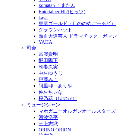
komatan こまたん
Entertainer Hi2(ヒッツ)
kaya
東雲ゴールド（しののめごーるど）
クラウンハット
熱血大道芸人 ドラマチック・ガマン
YAHA
司会
冨澤貴明
堀田陽正
朝妻久実
中村ゆうじ
伊藤みこ
阿里耶 ありや
仲村ちぃな
桜乃花（ほのか）
ミュージシャン
マホガニーオルガンオールスターズ
河波浩平
三上志織
ORINO ORION