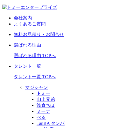
会社案内
よくあるご質問
無料お見積り・お問合せ
選ばれる理由
選ばれる理由 TOPへ
タレント一覧
タレント一覧 TOPへ
マジシャン
トミー
山上兄弟
浅倉ちほ
ミーナ
ぺる
TanBA タンバ