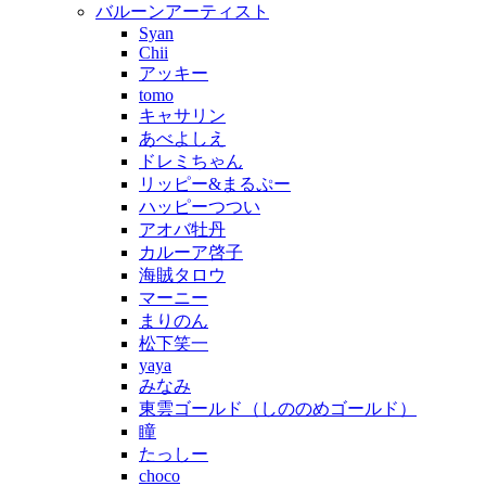
バルーンアーティスト
Syan
Chii
アッキー
tomo
キャサリン
あべよしえ
ドレミちゃん
リッピー&まるぷー
ハッピーつつい
アオバ牡丹
カルーア啓子
海賊タロウ
マーニー
まりのん
松下笑一
yaya
みなみ
東雲ゴールド（しののめゴールド）
瞳
たっしー
choco