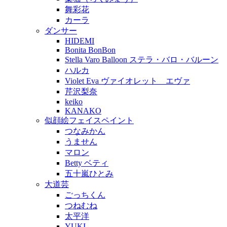
舞彩花
カーラ
ダンサー
HIDEMI
Bonita BonBon
Stella Varo Balloon ステラ・バロ・バルーン
ハルカ
Violet Eva ヴァイオレット エヴァ
芹沢梨奈
keiko
KANAKO
似顔絵フェイスペイント
つなみかん
うません
マロン
Betty ベティ
五十嵐ひとみ
大道芸
ごっちくん
つねむね
太平洋
YUKI