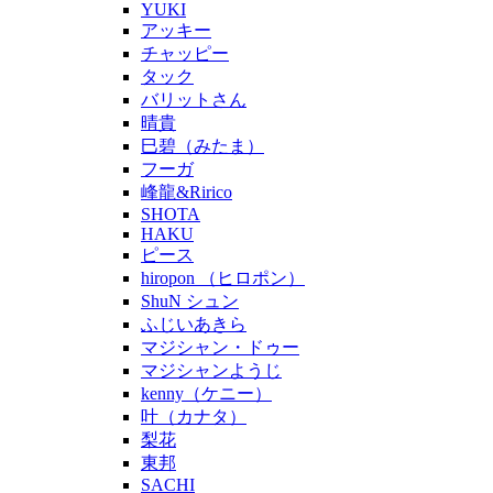
YUKI
アッキー
チャッピー
タック
バリットさん
晴貴
巳碧（みたま）
フーガ
峰龍&Ririco
SHOTA
HAKU
ピース
hiropon （ヒロポン）
ShuN シュン
ふじいあきら
マジシャン・ドゥー
マジシャンようじ
kenny（ケニー）
叶（カナタ）
梨花
東邦
SACHI