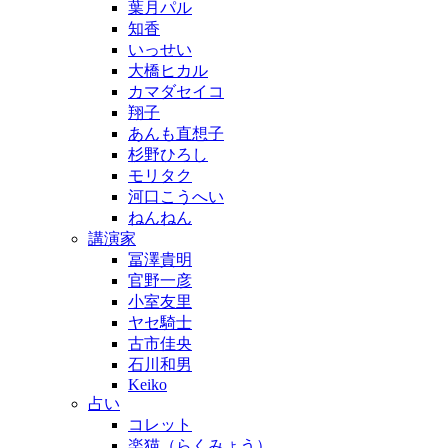
葉月パル
知香
いっせい
大橋ヒカル
カマダセイコ
翔子
あんも直想子
杉野ひろし
モリタク
河口こうへい
ねんねん
講演家
冨澤貴明
官野一彦
小室友里
ヤセ騎士
古市佳央
石川和男
Keiko
占い
コレット
楽猫（らくみょう）