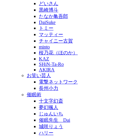
どいさん
黒崎博斗
たなか亀吾郎
DaiSuke
トミー
マッティー
チャイニー古賀
minto
桜乃花（ほのか）
KAZ
SHiN-Ta-Ro
AKIRA
お笑い芸人
電撃ネットワーク
長州小力
催眠術
十文字幻斎
夢幻颯人
じゅんいち
催眠先生 Dai
城咲りょう
ハリー