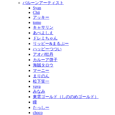
バルーンアーティスト
Syan
Chii
アッキー
tomo
キャサリン
あべよしえ
ドレミちゃん
リッピー&まるぷー
ハッピーつつい
アオバ牡丹
カルーア啓子
海賊タロウ
マーニー
まりのん
松下笑一
yaya
みなみ
東雲ゴールド（しののめゴールド）
瞳
たっしー
choco