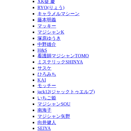
XK徒 慶
RYO(りょう)
キャラメルマシーン
藤本明義
マッキー
マジシャンK
塚原ゆうき
中野雄介
H&S
看護師マジシャンTOMO
ミステリックSHINYA
サスケ
ひろみち
KAI
モッチー
jack12(ジャックトゥエルブ)
いちご姫
マジシャンSOU
南海子
マジシャン矢野
向井健人
SEIYA