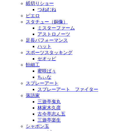
紙切りショー
つねむね
ピエロ
スタチュー（銅像）
ミスターファーム
アストロノーツ
足長パフォーマンス
ハット
スポーツスタッキング
セオッピ
飴細工
蜜咲ばぅ
ちぃな
スプレーアート
スプレーアート ファイター
落語家
三遊亭鬼丸
林家木久彦
古今亭志ん五
三遊亭楽生
シャボン玉