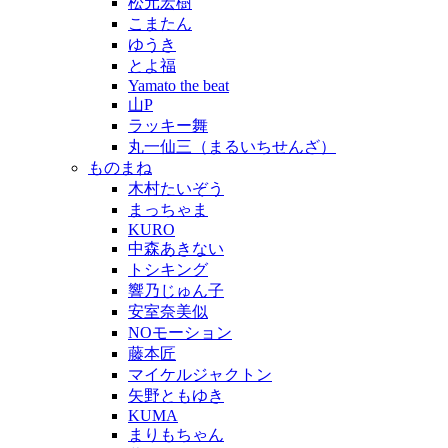
松元宏樹
こまたん
ゆうき
とよ福
Yamato the beat
山P
ラッキー舞
丸一仙三（まるいちせんざ）
ものまね
木村たいぞう
まっちゃま
KURO
中森あきない
トシキング
響乃じゅん子
安室奈美似
NOモーション
藤本匠
マイケルジャクトン
矢野ともゆき
KUMA
まりもちゃん