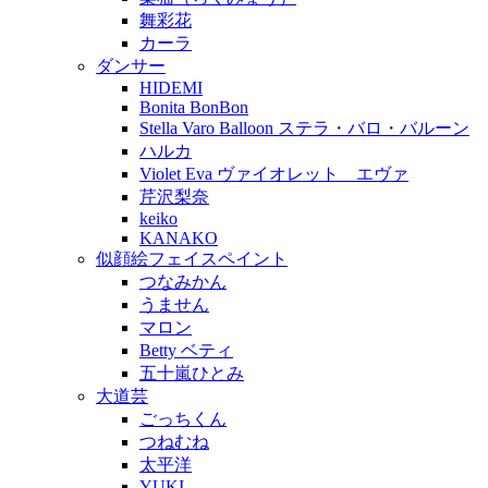
舞彩花
カーラ
ダンサー
HIDEMI
Bonita BonBon
Stella Varo Balloon ステラ・バロ・バルーン
ハルカ
Violet Eva ヴァイオレット エヴァ
芹沢梨奈
keiko
KANAKO
似顔絵フェイスペイント
つなみかん
うません
マロン
Betty ベティ
五十嵐ひとみ
大道芸
ごっちくん
つねむね
太平洋
YUKI