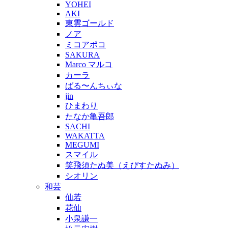
YOHEI
AKI
東雲ゴールド
ノア
ミコアポコ
SAKURA
Marco マルコ
カーラ
ばる〜んちぃな
jin
ひまわり
たなか亀吾郎
SACHI
WAKATTA
MEGUMI
スマイル
笑飛須たぬ美（えびすたぬみ）
シオリン
和芸
仙若
花仙
小泉謙一