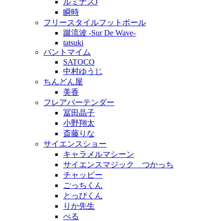
ルミナスJ
瞬時
フリースタイルフットボール
蹴流波 -Sur De Wave-
tatsuki
パントマイム
SATOCO
中村ゆうじ
ちんどん屋
美香
フレアバーテンダー
冨田晶子
小野翔太
斎藤りな
サイエンスショー
キャラメルマシーン
サイエンスマジック つかっち
チャッピー
ごっちくん
とっぴくん
りか先生
ぺる