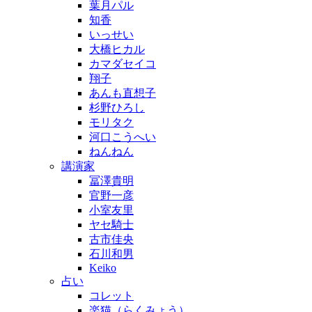
葉月パル
知香
いっせい
大橋ヒカル
カマダセイコ
翔子
あんも直想子
杉野ひろし
モリタク
河口こうへい
ねんねん
講演家
冨澤貴明
官野一彦
小室友里
ヤセ騎士
古市佳央
石川和男
Keiko
占い
コレット
楽猫（らくみょう）