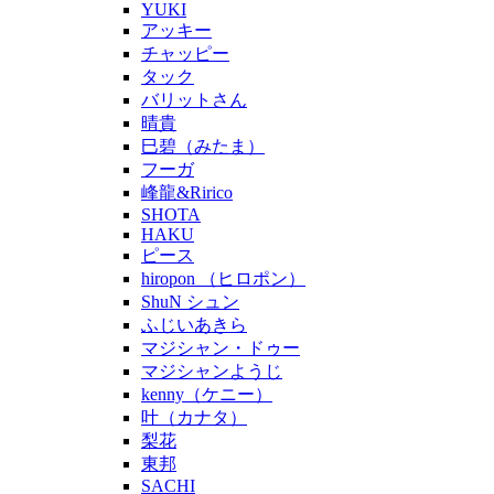
YUKI
アッキー
チャッピー
タック
バリットさん
晴貴
巳碧（みたま）
フーガ
峰龍&Ririco
SHOTA
HAKU
ピース
hiropon （ヒロポン）
ShuN シュン
ふじいあきら
マジシャン・ドゥー
マジシャンようじ
kenny（ケニー）
叶（カナタ）
梨花
東邦
SACHI