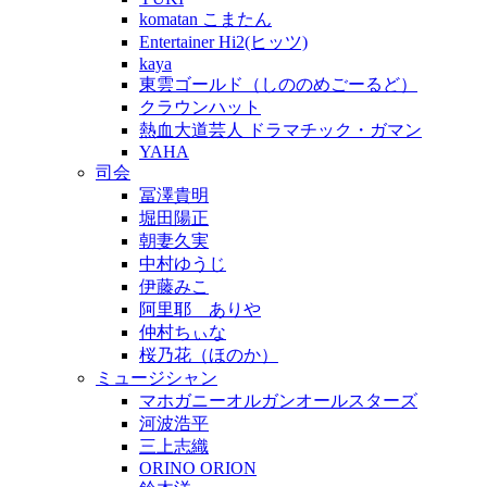
komatan こまたん
Entertainer Hi2(ヒッツ)
kaya
東雲ゴールド（しののめごーるど）
クラウンハット
熱血大道芸人 ドラマチック・ガマン
YAHA
司会
冨澤貴明
堀田陽正
朝妻久実
中村ゆうじ
伊藤みこ
阿里耶 ありや
仲村ちぃな
桜乃花（ほのか）
ミュージシャン
マホガニーオルガンオールスターズ
河波浩平
三上志織
ORINO ORION