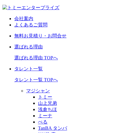
会社案内
よくあるご質問
無料お見積り・お問合せ
選ばれる理由
選ばれる理由 TOPへ
タレント一覧
タレント一覧 TOPへ
マジシャン
トミー
山上兄弟
浅倉ちほ
ミーナ
ぺる
TanBA タンバ