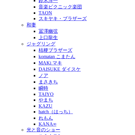
鈴木洋一
音楽ピクニック楽団
TAON
スキヤキ・ブラザーズ
和妻
冨澤幽弦
上口龍生
ジャグリング
桔梗ブラザーズ
komatan こまたん
MAKi マキ
DAISUKE ダイスケ
ノア
まさきち
瞬時
TAIYO
やまち
KAZU
hatch（はっち）
れもん
KANA∞
光と音のショー