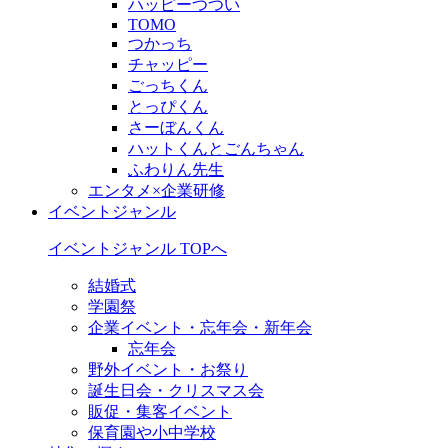
ハッピーつつい
TOMO
つかっち
チャッピー
ごっちくん
とっぴくん
さーぼんくん
ハットくんとごんちゃん
ふわりん先生
エンタメ×企業研修
イベントジャンル
イベントジャンル TOPへ
結婚式
学園祭
企業イベント・忘年会・新年会
忘年会
野外イベント・お祭り
誕生日会・クリスマス会
販促・集客イベント
保育園や小中学校