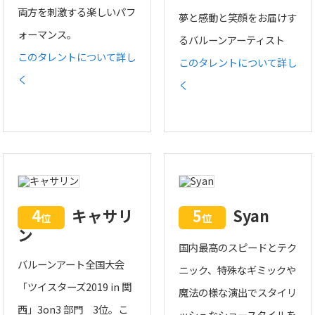
両方を刺激する楽しいパフ
夢と感動と笑顔をお届けす
ォーマンス。
るバルーンアーティスト
このタレントについて詳し
このタレントについて詳し
く
く
4
キャサリ
5
Syan
位
位
ン
国内最高のスピードとテク
バルーンアート全国大会
ニック、特殊なギミックや
「ツイスターズ2019 in 関
魔法の様な演出でスタイリ
西」3on3 部門 3位。こ
ッシュなショースタイルを