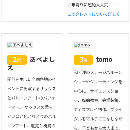
お年寄りに超絶大人気！！
このタレントについて詳しく
2
あべよし
3
tomo
位
位
え
和・洋のステージバルーン
関西を中心に全国各地のイ
ショーやグリーティングを
ベントに出演するサックス
中心に、サイエンスショ
とバルーンアートのパフォ
ー、風船教室、会場装飾、
ーマー。 サックスの柔ら
ディスプレイ制作、ブライ
かい音と色とりどりのバル
ダルをマルチにこなしなが
ーンアート、聴覚と視覚の
ら、子どもから大人まで、