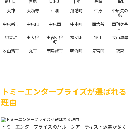
新川町
菅原
仙水町
千防
高峰
土取町
天神
天籟寺
戸畑
飛幡町
中原
中原先の
浜
中原新町
中原東
中原西
中本町
西大谷
西鞘ケ谷
町
初音町
東大谷
東鞘ケ谷
福柳木
牧山
牧山海岸
町
牧山新町
丸町
南鳥旗町
明治町
元宮町
夜宮
トミーエンタープライズが選ばれる
理由
トミーエンタープライズのバルーンアーティスト派遣が多く