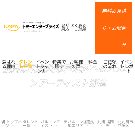
無料お見積
会社
よくある
り・お問合
案内
ご質問
せ
選ばれ
タレン
イベン
特集で
お客様
料金
ご依頼
イベン
福岡県北九州市戸畑区へのバルー
る理由
ト一覧
トジャ
探す
の声
の流れ
トレポ
ンル
ート
ンアーティスト派遣
トップペ
タレント
バルーンアーテ
バルーン派遣対
九州
福岡
北九州市
一覧
ィスト
応エリア
県
戸畑区
ージ