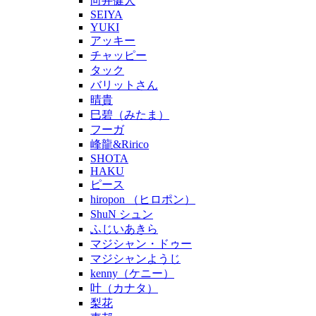
向井健人
SEIYA
YUKI
アッキー
チャッピー
タック
バリットさん
晴貴
巳碧（みたま）
フーガ
峰龍&Ririco
SHOTA
HAKU
ピース
hiropon （ヒロポン）
ShuN シュン
ふじいあきら
マジシャン・ドゥー
マジシャンようじ
kenny（ケニー）
叶（カナタ）
梨花