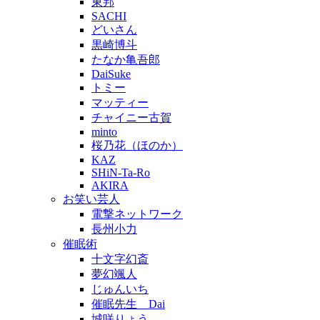
東邦
SACHI
どいさん
黒崎博斗
たなか亀吾郎
DaiSuke
トミー
マッティー
チャイニー古賀
minto
桜乃花（ほのか）
KAZ
SHiN-Ta-Ro
AKIRA
お笑い芸人
電撃ネットワーク
長州小力
催眠術
十文字幻斎
夢幻颯人
じゅんいち
催眠先生 Dai
城咲りょう