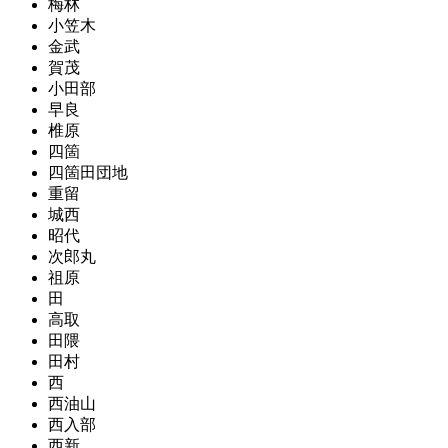
梅林
小笠木
金武
賀茂
小田部
早良
椎原
四箇
四箇田団地
重留
城西
昭代
次郎丸
祖原
田
高取
田隈
田村
西
西油山
西入部
西新