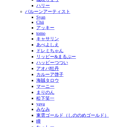
ハリー
バルーンアーティスト
Syan
Chii
アッキー
tomo
キャサリン
あべよしえ
ドレミちゃん
リッピー&まるぷー
ハッピーつつい
アオバ牡丹
カルーア啓子
海賊タロウ
マーニー
まりのん
松下笑一
yaya
みなみ
東雲ゴールド（しののめゴールド）
瞳