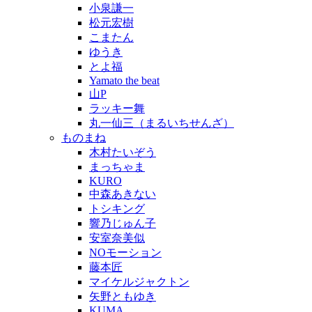
小泉謙一
松元宏樹
こまたん
ゆうき
とよ福
Yamato the beat
山P
ラッキー舞
丸一仙三（まるいちせんざ）
ものまね
木村たいぞう
まっちゃま
KURO
中森あきない
トシキング
響乃じゅん子
安室奈美似
NOモーション
藤本匠
マイケルジャクトン
矢野ともゆき
KUMA