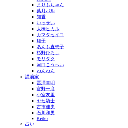
まりもちゃん
葉月パル
知香
いっせい
大橋ヒカル
カマダセイコ
翔子
あんも直想子
杉野ひろし
モリタク
河口こうへい
ねんねん
講演家
冨澤貴明
官野一彦
小室友里
ヤセ騎士
古市佳央
石川和男
Keiko
占い