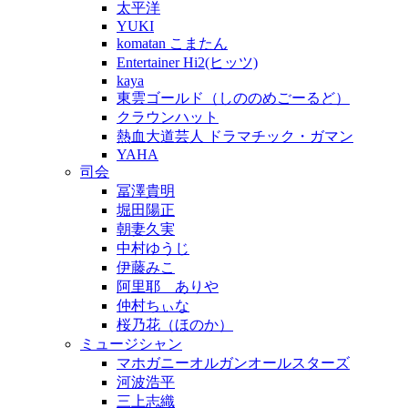
太平洋
YUKI
komatan こまたん
Entertainer Hi2(ヒッツ)
kaya
東雲ゴールド（しののめごーるど）
クラウンハット
熱血大道芸人 ドラマチック・ガマン
YAHA
司会
冨澤貴明
堀田陽正
朝妻久実
中村ゆうじ
伊藤みこ
阿里耶 ありや
仲村ちぃな
桜乃花（ほのか）
ミュージシャン
マホガニーオルガンオールスターズ
河波浩平
三上志織