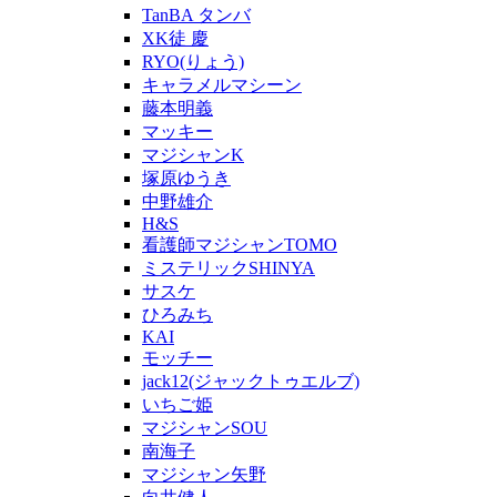
TanBA タンバ
XK徒 慶
RYO(りょう)
キャラメルマシーン
藤本明義
マッキー
マジシャンK
塚原ゆうき
中野雄介
H&S
看護師マジシャンTOMO
ミステリックSHINYA
サスケ
ひろみち
KAI
モッチー
jack12(ジャックトゥエルブ)
いちご姫
マジシャンSOU
南海子
マジシャン矢野