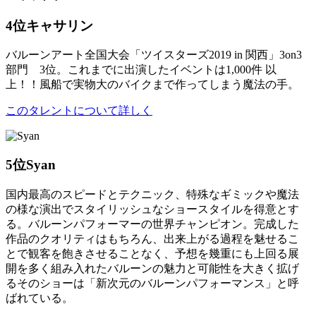
4位
キャサリン
バルーンアート全国大会「ツイスターズ2019 in 関西」3on3
部門 3位。これまでに出演したイベントは1,000件 以
上！！風船で実物大のバイクまで作ってしまう魔法の手。
このタレントについて詳しく
5位
Syan
国内最高のスピードとテクニック、特殊なギミックや魔法
の様な演出でスタイリッシュなショースタイルを得意とす
る。バルーンパフォーマーの世界チャンピオン。完成した
作品のクオリティはもちろん、出来上がる過程を魅せるこ
とで観客を飽きさせることなく、予想を幾重にも上回る展
開を多く組み入れたバルーンの魅力と可能性を大きく拡げ
るそのショーは「新次元のバルーンパフォーマンス」と呼
ばれている。