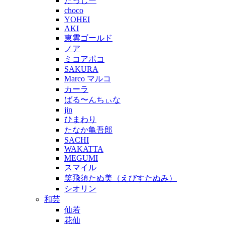
たっしー
choco
YOHEI
AKI
東雲ゴールド
ノア
ミコアポコ
SAKURA
Marco マルコ
カーラ
ばる〜んちぃな
jin
ひまわり
たなか亀吾郎
SACHI
WAKATTA
MEGUMI
スマイル
笑飛須たぬ美（えびすたぬみ）
シオリン
和芸
仙若
花仙