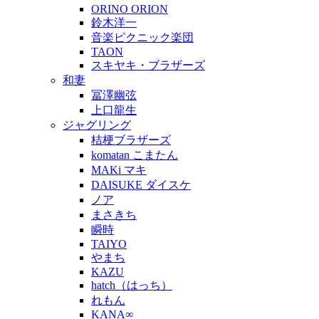
ORINO ORION
鈴木洋一
音楽ピクニック楽団
TAON
スキヤキ・ブラザーズ
和妻
冨澤幽弦
上口龍生
ジャグリング
桔梗ブラザーズ
komatan こまたん
MAKi マキ
DAISUKE ダイスケ
ノア
まさきち
瞬時
TAIYO
やまち
KAZU
hatch（はっち）
れもん
KANA∞