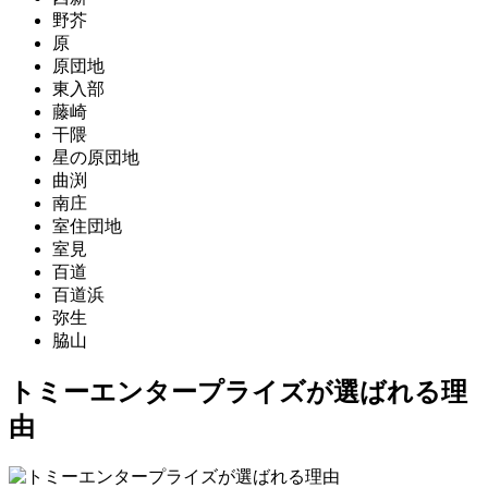
野芥
原
原団地
東入部
藤崎
干隈
星の原団地
曲渕
南庄
室住団地
室見
百道
百道浜
弥生
脇山
トミーエンタープライズが選ばれる理
由