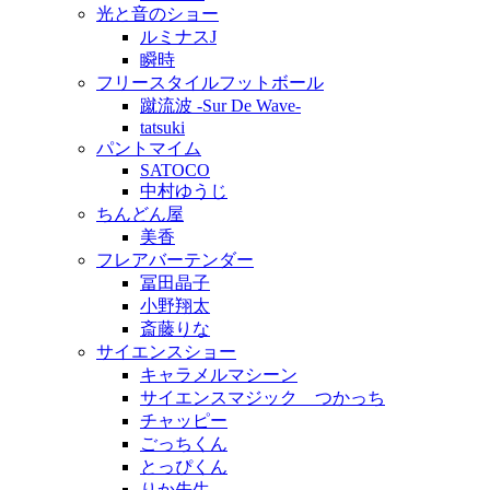
光と音のショー
ルミナスJ
瞬時
フリースタイルフットボール
蹴流波 -Sur De Wave-
tatsuki
パントマイム
SATOCO
中村ゆうじ
ちんどん屋
美香
フレアバーテンダー
冨田晶子
小野翔太
斎藤りな
サイエンスショー
キャラメルマシーン
サイエンスマジック つかっち
チャッピー
ごっちくん
とっぴくん
りか先生