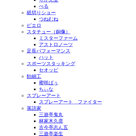
ぺる
紙切りショー
つねむね
ピエロ
スタチュー（銅像）
ミスターファーム
アストロノーツ
足長パフォーマンス
ハット
スポーツスタッキング
セオッピ
飴細工
蜜咲ばぅ
ちぃな
スプレーアート
スプレーアート ファイター
落語家
三遊亭鬼丸
林家木久彦
古今亭志ん五
三遊亭楽生