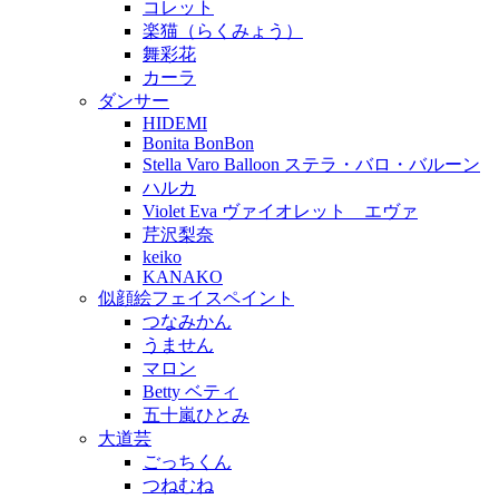
コレット
楽猫（らくみょう）
舞彩花
カーラ
ダンサー
HIDEMI
Bonita BonBon
Stella Varo Balloon ステラ・バロ・バルーン
ハルカ
Violet Eva ヴァイオレット エヴァ
芹沢梨奈
keiko
KANAKO
似顔絵フェイスペイント
つなみかん
うません
マロン
Betty ベティ
五十嵐ひとみ
大道芸
ごっちくん
つねむね