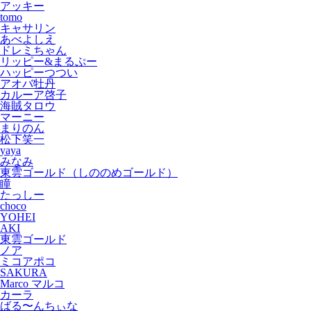
アッキー
tomo
キャサリン
あべよしえ
ドレミちゃん
リッピー&まるぷー
ハッピーつつい
アオバ牡丹
カルーア啓子
海賊タロウ
マーニー
まりのん
松下笑一
yaya
みなみ
東雲ゴールド（しののめゴールド）
瞳
たっしー
choco
YOHEI
AKI
東雲ゴールド
ノア
ミコアポコ
SAKURA
Marco マルコ
カーラ
ばる〜んちぃな