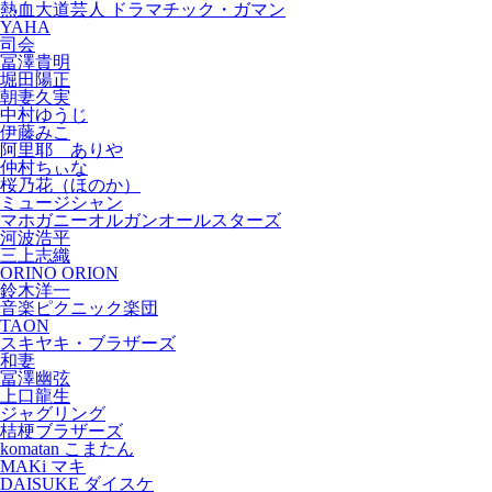
熱血大道芸人 ドラマチック・ガマン
YAHA
司会
冨澤貴明
堀田陽正
朝妻久実
中村ゆうじ
伊藤みこ
阿里耶 ありや
仲村ちぃな
桜乃花（ほのか）
ミュージシャン
マホガニーオルガンオールスターズ
河波浩平
三上志織
ORINO ORION
鈴木洋一
音楽ピクニック楽団
TAON
スキヤキ・ブラザーズ
和妻
冨澤幽弦
上口龍生
ジャグリング
桔梗ブラザーズ
komatan こまたん
MAKi マキ
DAISUKE ダイスケ