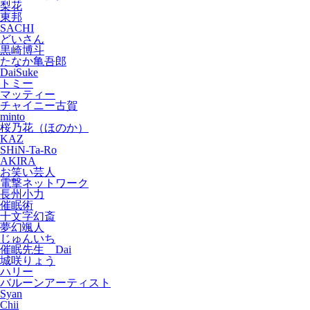
梨花
東邦
SACHI
どいさん
黒崎博斗
たなか亀吾郎
DaiSuke
トミー
マッティー
チャイニー古賀
minto
桜乃花（ほのか）
KAZ
SHiN-Ta-Ro
AKIRA
お笑い芸人
電撃ネットワーク
長州小力
催眠術
十文字幻斎
夢幻颯人
じゅんいち
催眠先生 Dai
城咲りょう
ハリー
バルーンアーティスト
Syan
Chii