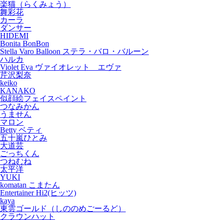
楽猫（らくみょう）
舞彩花
カーラ
ダンサー
HIDEMI
Bonita BonBon
Stella Varo Balloon ステラ・バロ・バルーン
ハルカ
Violet Eva ヴァイオレット エヴァ
芹沢梨奈
keiko
KANAKO
似顔絵フェイスペイント
つなみかん
うません
マロン
Betty ベティ
五十嵐ひとみ
大道芸
ごっちくん
つねむね
太平洋
YUKI
komatan こまたん
Entertainer Hi2(ヒッツ)
kaya
東雲ゴールド（しののめごーるど）
クラウンハット