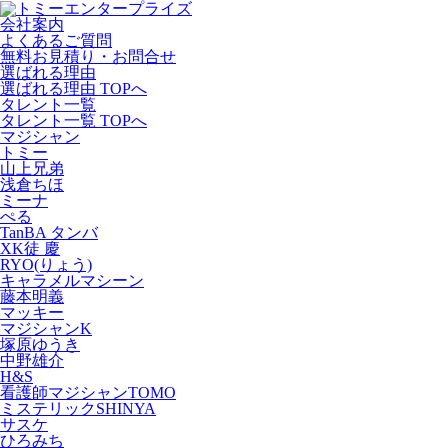
会社案内
よくあるご質問
無料お見積り・お問合せ
選ばれる理由
選ばれる理由 TOPへ
タレント一覧
タレント一覧 TOPへ
マジシャン
トミー
山上兄弟
浅倉ちほ
ミーナ
ぺる
TanBA タンバ
XK徒 慶
RYO(りょう)
キャラメルマシーン
藤本明義
マッキー
マジシャンK
塚原ゆうき
中野雄介
H&S
看護師マジシャンTOMO
ミステリックSHINYA
サスケ
ひろみち