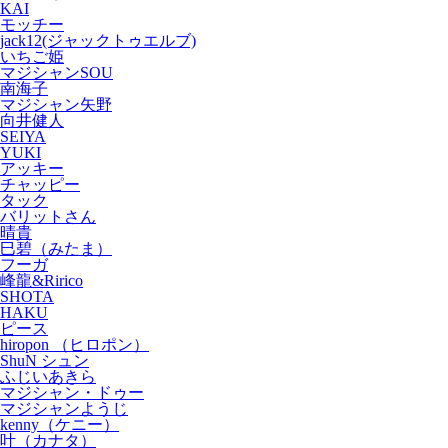
KAI
モッチー
jack12(ジャックトゥエルブ)
いちご姫
マジシャンSOU
南海子
マジシャン矢野
向井健人
SEIYA
YUKI
アッキー
チャッピー
タック
バリットさん
晴貴
巳碧（みたま）
フーガ
峰龍&Ririco
SHOTA
HAKU
ピース
hiropon （ヒロポン）
ShuN シュン
ふじいあきら
マジシャン・ドゥー
マジシャンようじ
kenny（ケニー）
叶（カナタ）