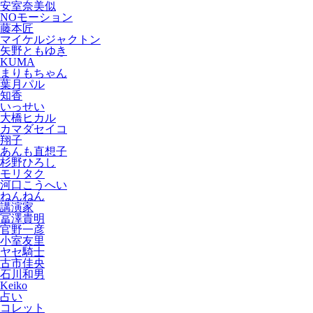
安室奈美似
NOモーション
藤本匠
マイケルジャクトン
矢野ともゆき
KUMA
まりもちゃん
葉月パル
知香
いっせい
大橋ヒカル
カマダセイコ
翔子
あんも直想子
杉野ひろし
モリタク
河口こうへい
ねんねん
講演家
冨澤貴明
官野一彦
小室友里
ヤセ騎士
古市佳央
石川和男
Keiko
占い
コレット