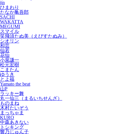
jin
ひまわり
たなか亀吾郎
SACHI
WAKATTA
MEGUMI
スマイル
笑飛須たぬ美（えびすたぬみ）
シオリン
和芸
仙若
花仙
小泉謙一
松元宏樹
こまたん
ゆうき
とよ福
Yamato the beat
山P
ラッキー舞
丸一仙三（まるいちせんざ）
ものまね
木村たいぞう
まっちゃま
KURO
中森あきない
トシキング
響乃じゅん子