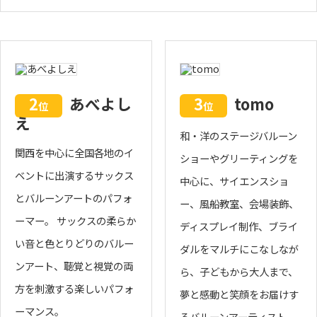
2
あべよし
3
tomo
位
位
え
和・洋のステージバルーン
関西を中心に全国各地のイ
ショーやグリーティングを
ベントに出演するサックス
中心に、サイエンスショ
とバルーンアートのパフォ
ー、風船教室、会場装飾、
ーマー。 サックスの柔らか
ディスプレイ制作、ブライ
い音と色とりどりのバルー
ダルをマルチにこなしなが
ンアート、聴覚と視覚の両
ら、子どもから大人まで、
方を刺激する楽しいパフォ
夢と感動と笑顔をお届けす
ーマンス。
るバルーンアーティスト