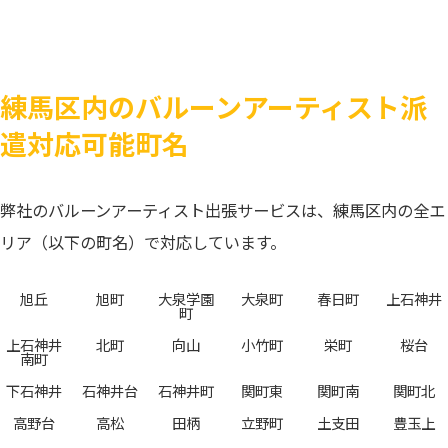
練馬区内のバルーンアーティスト派
遣対応可能町名
弊社のバルーンアーティスト出張サービスは、練馬区内の全エ
リア（以下の町名）で対応しています。
旭丘
旭町
大泉学園
大泉町
春日町
上石神井
町
上石神井
北町
向山
小竹町
栄町
桜台
南町
下石神井
石神井台
石神井町
関町東
関町南
関町北
高野台
高松
田柄
立野町
土支田
豊玉上