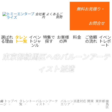
無料お見積り・
会社案
よくあるご
内
質問
お問合せ
選ばれ
タレン
イベン
特集で
お客様
料金
ご依頼
イベン
る理由
ト一覧
トジャ
探す
の声
の流れ
トレポ
ンル
ート
東京都練馬区へのバルーンアーテ
ィスト派遣
トップペ
タレント一
バルーンアーテ
バルーン派遣対応
関東
東京都
練
覧
ィスト
エリア
馬
ージ
区