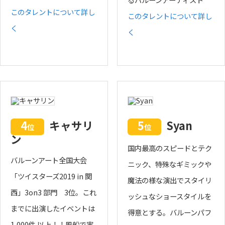
このタレントについて詳し
このタレントについて詳し
く
く
4
キャサリ
5
Syan
位
位
ン
国内最高のスピードとテク
バルーンアート全国大会
ニック、特殊なギミックや
「ツイスターズ2019 in 関
魔法の様な演出でスタイリ
西」3on3 部門 3位。これ
ッシュなショースタイルを
までに出演したイベントは
得意とする。バルーンパフ
1,000件 以上！！風船で実