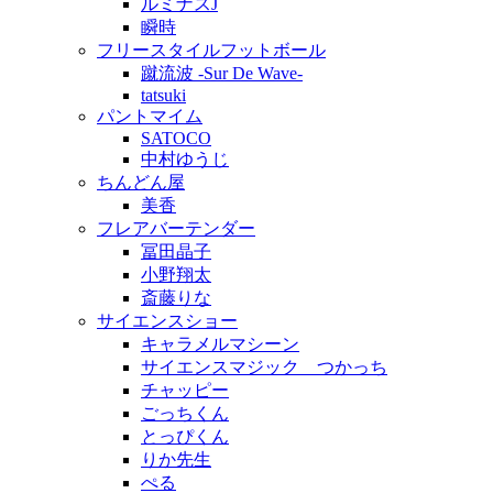
ルミナスJ
瞬時
フリースタイルフットボール
蹴流波 -Sur De Wave-
tatsuki
パントマイム
SATOCO
中村ゆうじ
ちんどん屋
美香
フレアバーテンダー
冨田晶子
小野翔太
斎藤りな
サイエンスショー
キャラメルマシーン
サイエンスマジック つかっち
チャッピー
ごっちくん
とっぴくん
りか先生
ぺる