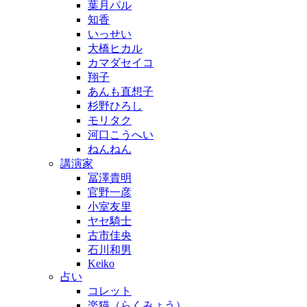
葉月パル
知香
いっせい
大橋ヒカル
カマダセイコ
翔子
あんも直想子
杉野ひろし
モリタク
河口こうへい
ねんねん
講演家
冨澤貴明
官野一彦
小室友里
ヤセ騎士
古市佳央
石川和男
Keiko
占い
コレット
楽猫（らくみょう）