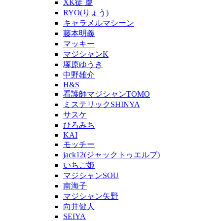
XK徒 慶
RYO(りょう)
キャラメルマシーン
藤本明義
マッキー
マジシャンK
塚原ゆうき
中野雄介
H&S
看護師マジシャンTOMO
ミステリックSHINYA
サスケ
ひろみち
KAI
モッチー
jack12(ジャックトゥエルブ)
いちご姫
マジシャンSOU
南海子
マジシャン矢野
向井健人
SEIYA