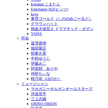
komatan こまたん
Entertainer Hi2(ヒッツ)
kaya
東雲ゴールド（しののめごーるど）
クラウンハット
熱血大道芸人 ドラマチック・ガマン
YAHA
司会
冨澤貴明
堀田陽正
朝妻久実
中村ゆうじ
伊藤みこ
阿里耶 ありや
仲村ちぃな
桜乃花（ほのか）
ミュージシャン
マホガニーオルガンオールスターズ
河波浩平
三上志織
ORINO ORION