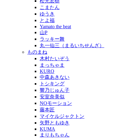
松元宏樹
こまたん
ゆうき
とよ福
Yamato the beat
山P
ラッキー舞
丸一仙三（まるいちせんざ）
ものまね
木村たいぞう
まっちゃま
KURO
中森あきない
トシキング
響乃じゅん子
安室奈美似
NOモーション
藤本匠
マイケルジャクトン
矢野ともゆき
KUMA
まりもちゃん