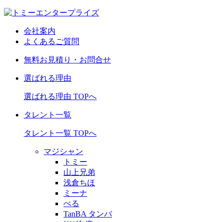
会社案内
よくあるご質問
無料お見積り・お問合せ
選ばれる理由
選ばれる理由 TOPへ
タレント一覧
タレント一覧 TOPへ
マジシャン
トミー
山上兄弟
浅倉ちほ
ミーナ
ぺる
TanBA タンバ