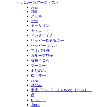
バルーンアーティスト
Syan
Chii
アッキー
tomo
キャサリン
あべよしえ
ドレミちゃん
リッピー&まるぷー
ハッピーつつい
アオバ牡丹
カルーア啓子
海賊タロウ
マーニー
まりのん
松下笑一
yaya
みなみ
東雲ゴールド（しののめゴールド）
瞳
たっしー
choco