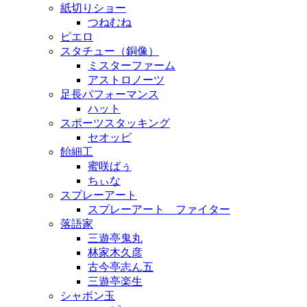
紙切りショー
つねむね
ピエロ
スタチュー（銅像）
ミスターファーム
アストロノーツ
足長パフォーマンス
ハット
スポーツスタッキング
セオッピ
飴細工
蜜咲ばぅ
ちぃな
スプレーアート
スプレーアート ファイター
落語家
三遊亭鬼丸
林家木久彦
古今亭志ん五
三遊亭楽生
シャボン玉