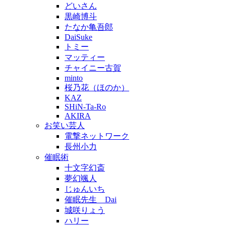
どいさん
黒崎博斗
たなか亀吾郎
DaiSuke
トミー
マッティー
チャイニー古賀
minto
桜乃花（ほのか）
KAZ
SHiN-Ta-Ro
AKIRA
お笑い芸人
電撃ネットワーク
長州小力
催眠術
十文字幻斎
夢幻颯人
じゅんいち
催眠先生 Dai
城咲りょう
ハリー