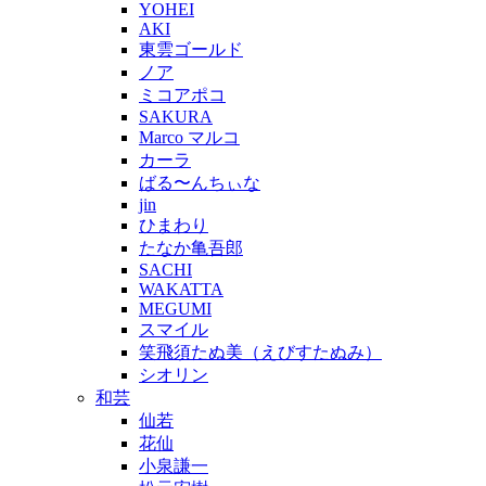
YOHEI
AKI
東雲ゴールド
ノア
ミコアポコ
SAKURA
Marco マルコ
カーラ
ばる〜んちぃな
jin
ひまわり
たなか亀吾郎
SACHI
WAKATTA
MEGUMI
スマイル
笑飛須たぬ美（えびすたぬみ）
シオリン
和芸
仙若
花仙
小泉謙一