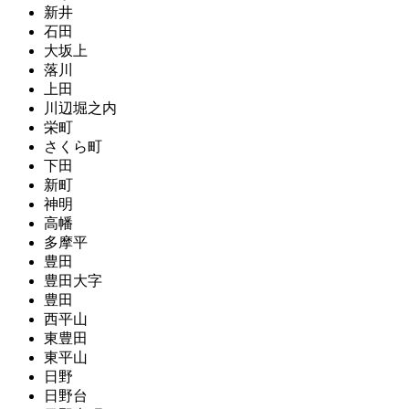
新井
石田
大坂上
落川
上田
川辺堀之内
栄町
さくら町
下田
新町
神明
高幡
多摩平
豊田
豊田大字
豊田
西平山
東豊田
東平山
日野
日野台