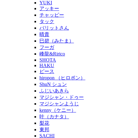
YUKI
アッキー
チャッピー
タック
バリットさん
晴貴
巳碧（みたま）
フーガ
峰龍&Ririco
SHOTA
HAKU
ピース
hiropon （ヒロポン）
ShuN シュン
ふじいあきら
マジシャン・ドゥー
マジシャンようじ
kenny（ケニー）
叶（カナタ）
梨花
東邦
SACHI