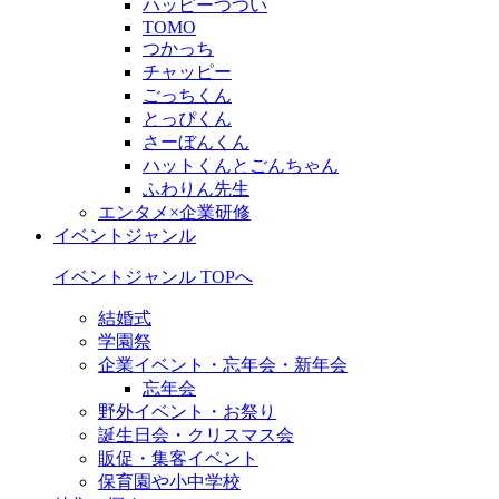
ハッピーつつい
TOMO
つかっち
チャッピー
ごっちくん
とっぴくん
さーぼんくん
ハットくんとごんちゃん
ふわりん先生
エンタメ×企業研修
イベントジャンル
イベントジャンル TOPへ
結婚式
学園祭
企業イベント・忘年会・新年会
忘年会
野外イベント・お祭り
誕生日会・クリスマス会
販促・集客イベント
保育園や小中学校