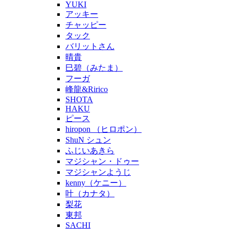
YUKI
アッキー
チャッピー
タック
バリットさん
晴貴
巳碧（みたま）
フーガ
峰龍&Ririco
SHOTA
HAKU
ピース
hiropon （ヒロポン）
ShuN シュン
ふじいあきら
マジシャン・ドゥー
マジシャンようじ
kenny（ケニー）
叶（カナタ）
梨花
東邦
SACHI