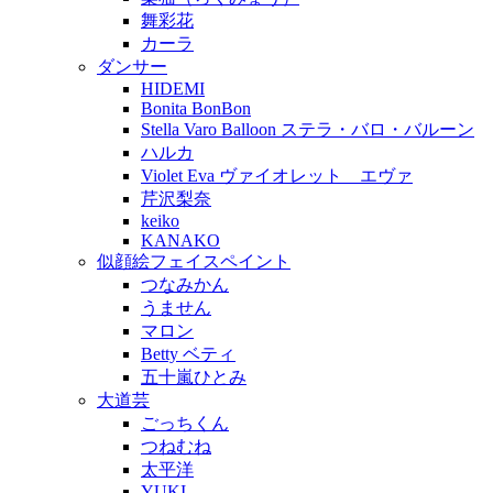
舞彩花
カーラ
ダンサー
HIDEMI
Bonita BonBon
Stella Varo Balloon ステラ・バロ・バルーン
ハルカ
Violet Eva ヴァイオレット エヴァ
芹沢梨奈
keiko
KANAKO
似顔絵フェイスペイント
つなみかん
うません
マロン
Betty ベティ
五十嵐ひとみ
大道芸
ごっちくん
つねむね
太平洋
YUKI