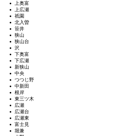
上奥富
上広瀬
祇園
北入曽
笹井
狭山
狭山台
沢
下奥富
下広瀬
新狭山
中央
つつじ野
中新田
根岸
東三ツ木
広瀬
広瀬台
広瀬東
富士見
堀兼