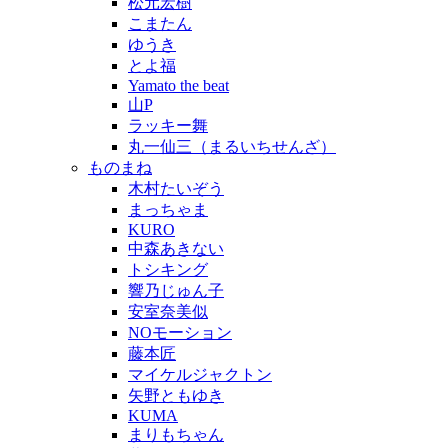
松元宏樹
こまたん
ゆうき
とよ福
Yamato the beat
山P
ラッキー舞
丸一仙三（まるいちせんざ）
ものまね
木村たいぞう
まっちゃま
KURO
中森あきない
トシキング
響乃じゅん子
安室奈美似
NOモーション
藤本匠
マイケルジャクトン
矢野ともゆき
KUMA
まりもちゃん