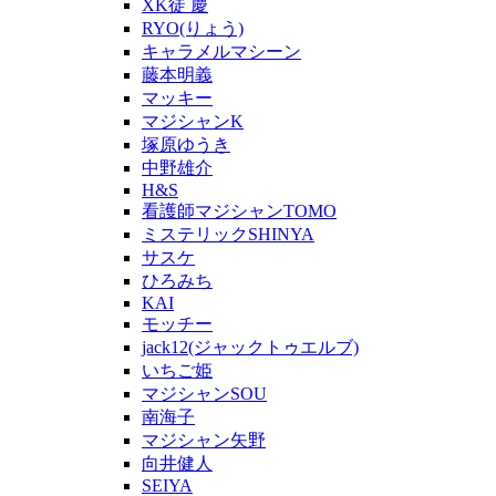
XK徒 慶
RYO(りょう)
キャラメルマシーン
藤本明義
マッキー
マジシャンK
塚原ゆうき
中野雄介
H&S
看護師マジシャンTOMO
ミステリックSHINYA
サスケ
ひろみち
KAI
モッチー
jack12(ジャックトゥエルブ)
いちご姫
マジシャンSOU
南海子
マジシャン矢野
向井健人
SEIYA