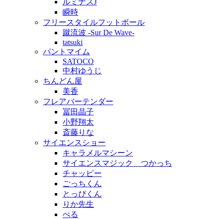
ルミナスJ
瞬時
フリースタイルフットボール
蹴流波 -Sur De Wave-
tatsuki
パントマイム
SATOCO
中村ゆうじ
ちんどん屋
美香
フレアバーテンダー
冨田晶子
小野翔太
斎藤りな
サイエンスショー
キャラメルマシーン
サイエンスマジック つかっち
チャッピー
ごっちくん
とっぴくん
りか先生
ぺる