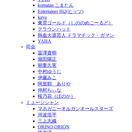
komatan こまたん
Entertainer Hi2(ヒッツ)
kaya
東雲ゴールド（しののめごーるど）
クラウンハット
熱血大道芸人 ドラマチック・ガマン
YAHA
司会
冨澤貴明
堀田陽正
朝妻久実
中村ゆうじ
伊藤みこ
阿里耶 ありや
仲村ちぃな
桜乃花（ほのか）
ミュージシャン
マホガニーオルガンオールスターズ
河波浩平
三上志織
ORINO ORION