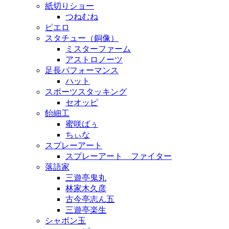
紙切りショー
つねむね
ピエロ
スタチュー（銅像）
ミスターファーム
アストロノーツ
足長パフォーマンス
ハット
スポーツスタッキング
セオッピ
飴細工
蜜咲ばぅ
ちぃな
スプレーアート
スプレーアート ファイター
落語家
三遊亭鬼丸
林家木久彦
古今亭志ん五
三遊亭楽生
シャボン玉