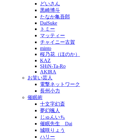
どいさん
黒崎博斗
たなか亀吾郎
DaiSuke
トミー
マッティー
チャイニー古賀
minto
桜乃花（ほのか）
KAZ
SHiN-Ta-Ro
AKIRA
お笑い芸人
電撃ネットワーク
長州小力
催眠術
十文字幻斎
夢幻颯人
じゅんいち
催眠先生 Dai
城咲りょう
ハリー