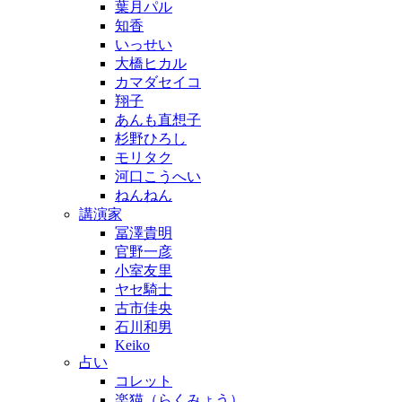
葉月パル
知香
いっせい
大橋ヒカル
カマダセイコ
翔子
あんも直想子
杉野ひろし
モリタク
河口こうへい
ねんねん
講演家
冨澤貴明
官野一彦
小室友里
ヤセ騎士
古市佳央
石川和男
Keiko
占い
コレット
楽猫（らくみょう）