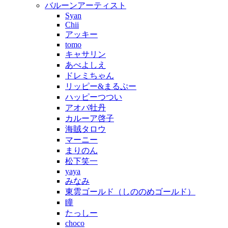
バルーンアーティスト
Syan
Chii
アッキー
tomo
キャサリン
あべよしえ
ドレミちゃん
リッピー&まるぷー
ハッピーつつい
アオバ牡丹
カルーア啓子
海賊タロウ
マーニー
まりのん
松下笑一
yaya
みなみ
東雲ゴールド（しののめゴールド）
瞳
たっしー
choco