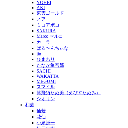
YOHEI
AKI
東雲ゴールド
ノア
ミコアポコ
SAKURA
Marco マルコ
カーラ
ばる〜んちぃな
jin
ひまわり
たなか亀吾郎
SACHI
WAKATTA
MEGUMI
スマイル
笑飛須たぬ美（えびすたぬみ）
シオリン
和芸
仙若
花仙
小泉謙一