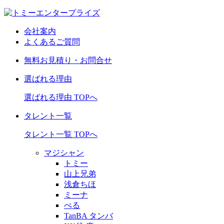
会社案内
よくあるご質問
無料お見積り・お問合せ
選ばれる理由
選ばれる理由 TOPへ
タレント一覧
タレント一覧 TOPへ
マジシャン
トミー
山上兄弟
浅倉ちほ
ミーナ
ぺる
TanBA タンバ