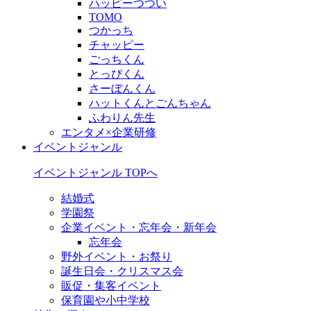
ハッピーつつい
TOMO
つかっち
チャッピー
ごっちくん
とっぴくん
さーぼんくん
ハットくんとごんちゃん
ふわりん先生
エンタメ×企業研修
イベントジャンル
イベントジャンル TOPへ
結婚式
学園祭
企業イベント・忘年会・新年会
忘年会
野外イベント・お祭り
誕生日会・クリスマス会
販促・集客イベント
保育園や小中学校