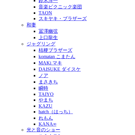
鈴木洋一
音楽ピクニック楽団
TAON
スキヤキ・ブラザーズ
和妻
冨澤幽弦
上口龍生
ジャグリング
桔梗ブラザーズ
komatan こまたん
MAKi マキ
DAISUKE ダイスケ
ノア
まさきち
瞬時
TAIYO
やまち
KAZU
hatch（はっち）
れもん
KANA∞
光と音のショー