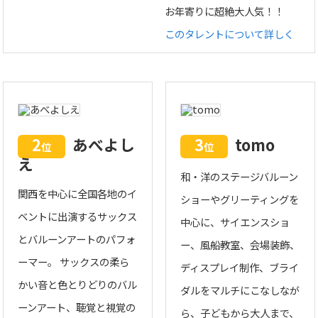
お年寄りに超絶大人気！！
このタレントについて詳しく
2
あべよし
3
tomo
位
位
え
和・洋のステージバルーン
関西を中心に全国各地のイ
ショーやグリーティングを
ベントに出演するサックス
中心に、サイエンスショ
とバルーンアートのパフォ
ー、風船教室、会場装飾、
ーマー。 サックスの柔ら
ディスプレイ制作、ブライ
かい音と色とりどりのバル
ダルをマルチにこなしなが
ーンアート、聴覚と視覚の
ら、子どもから大人まで、