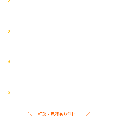
2
お見積り
3
打ち合わせ
4
イベント本番
5
相談・見積もり無料！