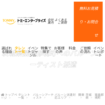
無料お見積
会社
よくある
り・お問合
案内
ご質問
せ
選ばれ
タレン
イベン
特集で
お客様
料金
ご依頼
イベン
茨城県猿島郡境町へのバルーンア
る理由
ト一覧
トジャ
探す
の声
の流れ
トレポ
ンル
ート
ーティスト派遣
トップペ
タレント
バルーンアーテ
バルーン派遣対
関東
茨城
猿島郡
一覧
ィスト
応エリア
県
境町
ージ