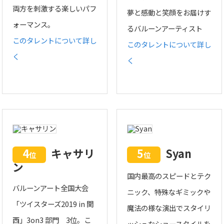
両方を刺激する楽しいパフ
夢と感動と笑顔をお届けす
ォーマンス。
るバルーンアーティスト
このタレントについて詳し
このタレントについて詳し
く
く
4
キャサリ
5
Syan
位
位
ン
国内最高のスピードとテク
バルーンアート全国大会
ニック、特殊なギミックや
「ツイスターズ2019 in 関
魔法の様な演出でスタイリ
西」3on3 部門 3位。こ
ッシュなショースタイルを