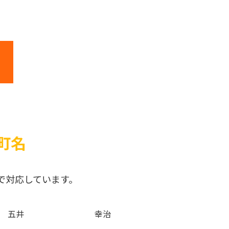
町名
で対応しています。
五井
幸治