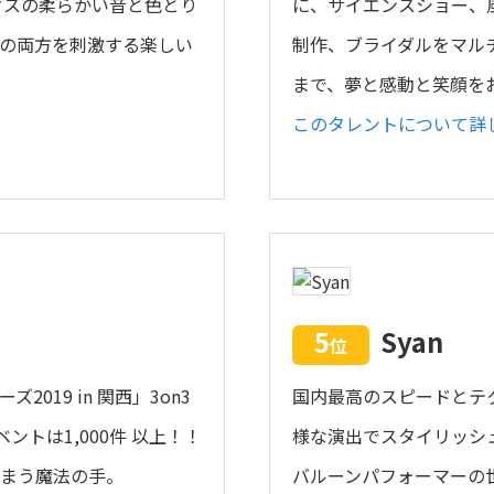
クスの柔らかい音と色とり
に、サイエンスショー、
の両方を刺激する楽しい
制作、ブライダルをマル
まで、夢と感動と笑顔を
このタレントについて詳
5
Syan
位
019 in 関西」3on3
国内最高のスピードとテ
トは1,000件 以上！！
様な演出でスタイリッシ
しまう魔法の手。
バルーンパフォーマーの