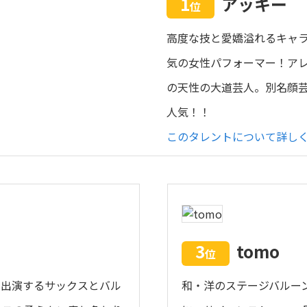
1
アッキー
位
高度な技と愛嬌溢れるキャ
気の女性パフォーマー！ア
の天性の大道芸人。別名顔
人気！！
このタレントについて詳し
3
tomo
位
に出演するサックスとバル
和・洋のステージバルー