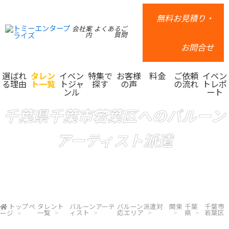
無料お見積り・
会社案
よくあるご
内
質問
お問合せ
選ばれ
タレン
イベン
特集で
お客様
料金
ご依頼
イベン
る理由
ト一覧
トジャ
探す
の声
の流れ
トレポ
ンル
ート
千葉県千葉市若葉区へのバルーン
アーティスト派遣
トップペ
タレント
バルーンアーテ
バルーン派遣対
関東
千葉
千葉市
一覧
ィスト
応エリア
県
若葉区
ージ