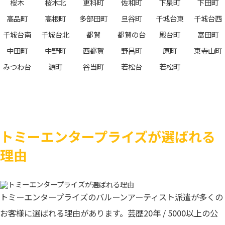
桜木
桜木北
更科町
佐和町
下泉町
下田町
高品町
高根町
多部田町
旦谷町
千城台東
千城台西
千城台南
千城台北
都賀
都賀の台
殿台町
富田町
中田町
中野町
西都賀
野呂町
原町
東寺山町
みつわ台
源町
谷当町
若松台
若松町
トミーエンタープライズが選ばれる
理由
トミーエンタープライズのバルーンアーティスト派遣が多くの
お客様に選ばれる理由があります。芸歴20年 / 5000以上の公