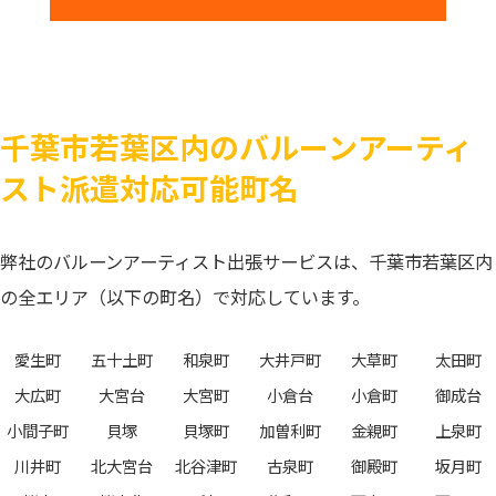
千葉市若葉区内のバルーンアーティ
スト派遣対応可能町名
弊社のバルーンアーティスト出張サービスは、千葉市若葉区内
の全エリア（以下の町名）で対応しています。
愛生町
五十土町
和泉町
大井戸町
大草町
太田町
大広町
大宮台
大宮町
小倉台
小倉町
御成台
小間子町
貝塚
貝塚町
加曽利町
金親町
上泉町
川井町
北大宮台
北谷津町
古泉町
御殿町
坂月町