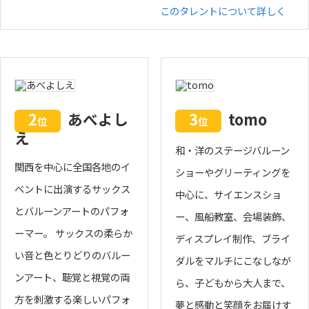
このタレントについて詳しく
2
あべよし
3
tomo
位
位
え
和・洋のステージバルーン
関西を中心に全国各地のイ
ショーやグリーティングを
ベントに出演するサックス
中心に、サイエンスショ
とバルーンアートのパフォ
ー、風船教室、会場装飾、
ーマー。 サックスの柔らか
ディスプレイ制作、ブライ
い音と色とりどりのバルー
ダルをマルチにこなしなが
ンアート、聴覚と視覚の両
ら、子どもから大人まで、
方を刺激する楽しいパフォ
夢と感動と笑顔をお届けす