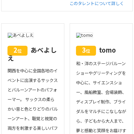
このタレントについて詳しく
2
あべよし
3
tomo
位
位
え
和・洋のステージバルーン
関西を中心に全国各地のイ
ショーやグリーティングを
ベントに出演するサックス
中心に、サイエンスショ
とバルーンアートのパフォ
ー、風船教室、会場装飾、
ーマー。 サックスの柔ら
ディスプレイ制作、ブライ
かい音と色とりどりのバル
ダルをマルチにこなしなが
ーンアート、聴覚と視覚の
ら、子どもから大人まで、
両方を刺激する楽しいパフ
夢と感動と笑顔をお届けす