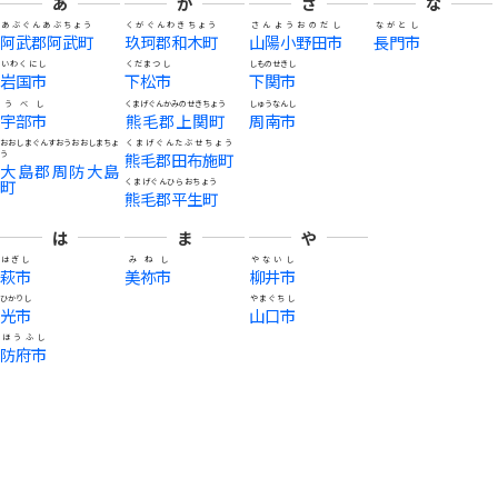
あ
か
さ
な
あぶぐんあぶちょう
くがぐんわきちょう
さんようおのだし
ながとし
阿武郡阿武町
玖珂郡和木町
山陽小野田市
長門市
いわくにし
くだまつし
しものせきし
岩国市
下松市
下関市
うべし
くまげぐんかみのせきちょう
しゅうなんし
宇部市
熊毛郡上関町
周南市
おおしまぐんすおうおおしまちょ
くまげぐんたぶせちょう
う
熊毛郡田布施町
大島郡周防大島
町
くまげぐんひらおちょう
熊毛郡平生町
は
ま
や
はぎし
みねし
やないし
萩市
美祢市
柳井市
ひかりし
やまぐちし
光市
山口市
ほうふし
防府市