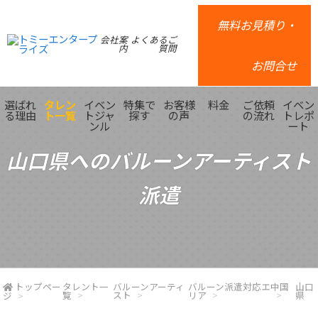
無料お見積り・
会社案
よくあるご
内
質問
お問合せ
選ばれ
タレン
イベン
特集で
お客様
料金
ご依頼
イベン
る理由
ト一覧
トジャ
探す
の声
の流れ
トレポ
ンル
ート
山口県へのバルーンアーティスト
派遣
トップペー
タレント一
バルーンアーティ
バルーン派遣対応エ
中国
山口
覧
スト
リア
県
ジ