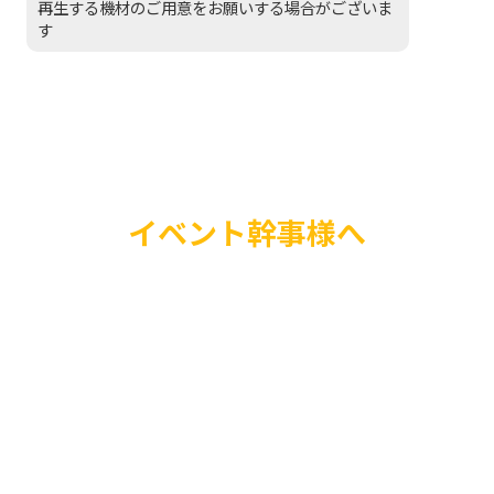
再生する機材のご用意をお願いする場合がございま
す
イベント幹事様へ
バルーンショーやプレ
場装飾まで、お客様の
ったバルーンパフォー
いたします。ご興味の
一度お気軽にご連絡く
たのイベントを圧倒的