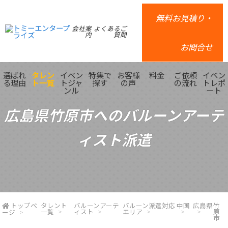
無料お見積り・
会社案
よくあるご
内
質問
お問合せ
選ばれ
タレン
イベン
特集で
お客様
料金
ご依頼
イベン
る理由
ト一覧
トジャ
探す
の声
の流れ
トレポ
ンル
ート
広島県竹原市へのバルーンアーテ
ィスト派遣
トップペ
タレント
バルーンアーテ
バルーン派遣対応
中国
広島県
竹
一覧
ィスト
エリア
原
ージ
市