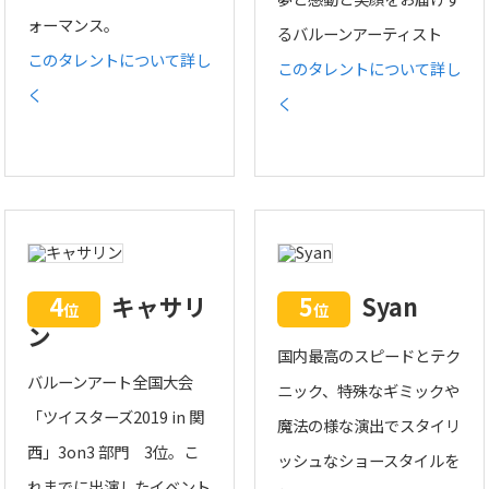
ォーマンス。
るバルーンアーティスト
このタレントについて詳し
このタレントについて詳し
く
く
4
キャサリ
5
Syan
位
位
ン
国内最高のスピードとテク
バルーンアート全国大会
ニック、特殊なギミックや
「ツイスターズ2019 in 関
魔法の様な演出でスタイリ
西」3on3 部門 3位。こ
ッシュなショースタイルを
れまでに出演したイベント