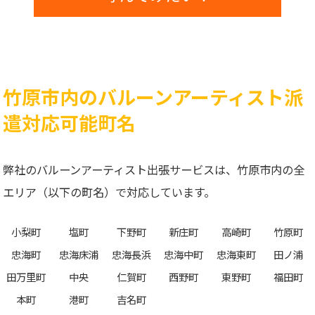
竹原市内のバルーンアーティスト派
遣対応可能町名
弊社のバルーンアーティスト出張サービスは、竹原市内の全
エリア（以下の町名）で対応しています。
小梨町
塩町
下野町
新庄町
高崎町
竹原町
忠海町
忠海床浦
忠海長浜
忠海中町
忠海東町
田ノ浦
田万里町
中央
仁賀町
西野町
東野町
福田町
本町
港町
吉名町