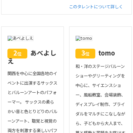
このタレントについて詳しく
2
あべよし
3
tomo
位
位
え
和・洋のステージバルーン
関西を中心に全国各地のイ
ショーやグリーティングを
ベントに出演するサックス
中心に、サイエンスショ
とバルーンアートのパフォ
ー、風船教室、会場装飾、
ーマー。 サックスの柔ら
ディスプレイ制作、ブライ
かい音と色とりどりのバル
ダルをマルチにこなしなが
ーンアート、聴覚と視覚の
ら、子どもから大人まで、
両方を刺激する楽しいパフ
夢と感動と笑顔をお届けす